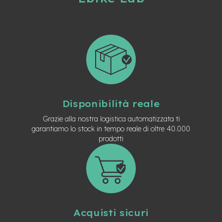
t
r
a
l
e
m
o
t
o
r
e
Disponibilità reale
a
Grazie alla nostra logistica automatizzata ti
m
garantiamo lo stock in tempo reale di oltre 40.000
o
z
prodotti
z
o
e
-
M
T
B
Acquisti sicuri
E