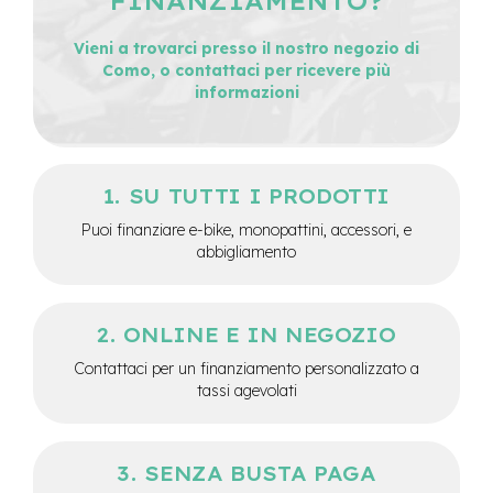
FINANZIAMENTO?
e
-
Vieni a trovarci presso il nostro negozio di
C
Como, o contattaci per ricevere più
i
informazioni
t
y
b
i
k
SU TUTTI I PRODOTTI
e
Puoi finanziare e-bike, monopattini, accessori, e
m
abbigliamento
o
t
o
r
ONLINE E IN NEGOZIO
e
a
Contattaci per un finanziamento personalizzato a
m
tassi agevolati
o
z
z
o
SENZA BUSTA PAGA