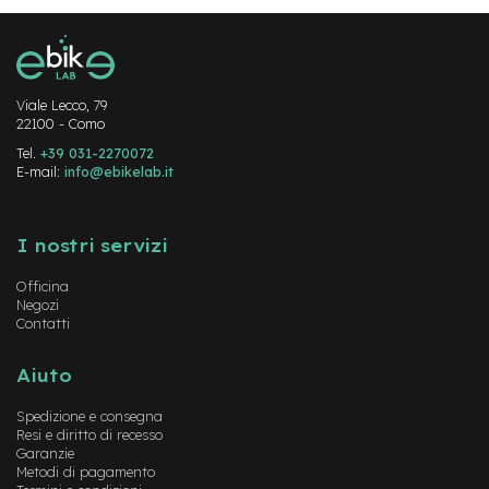
-
F
a
t
B
Viale Lecco, 79
i
22100 - Como
k
e
Tel.
+39 031-2270072
E-mail:
info@ebikelab.it
M
Instagram
FaceBook
YouTube
o
t
I nostri servizi
o
r
Officina
e
Negozi
c
Contatti
e
n
t
Aiuto
r
a
Spedizione e consegna
l
Resi e diritto di recesso
e
Garanzie
Metodi di pagamento