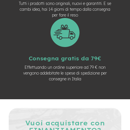
Tutti i prodotti sono originali, nuovi e garantiti. E se
n
d
cambi idea, hai 14 giorni di tempo dalla consegna
u
per fare il reso
r
o
e
-
U
r
b
Consegna gratis da 79€
a
n
Effettuando un ordine superiore ad 79 € non
vengono addebitate le spese di spedizione per
e
consegne in Italia
-
T
r
e
k
k
i
n
Vuoi acquistare con
g