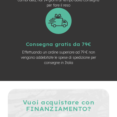
n
per fare il reso
d
u
r
o
e
-
U
Consegna gratis da 79€
r
b
Effettuando un ordine superiore ad 79 € non
a
vengono addebitate le spese di spedizione per
n
consegne in Italia
e
-
T
r
e
k
k
Vuoi acquistare con
i
FINANZIAMENTO?
n
g