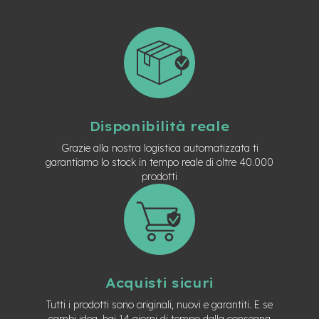
t
r
a
l
e
m
o
t
o
Disponibilità reale
r
e
Grazie alla nostra logistica automatizzata ti
a
garantiamo lo stock in tempo reale di oltre 40.000
m
prodotti
o
z
z
o
e
-
M
Acquisti sicuri
T
B
Tutti i prodotti sono originali, nuovi e garantiti. E se
E
cambi idea, hai 14 giorni di tempo dalla consegna