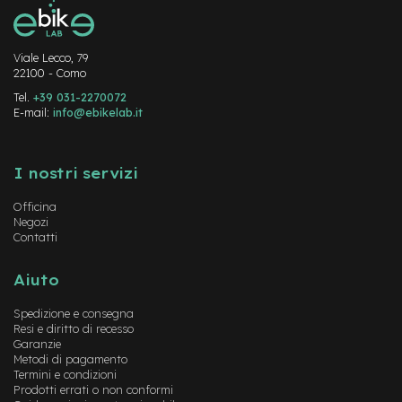
-
F
a
Viale Lecco, 79
t
22100 - Como
B
i
Tel.
+39 031-2270072
k
E-mail:
info@ebikelab.it
e
Instagram
FaceBook
YouTube
M
I nostri servizi
o
t
Officina
o
Negozi
r
Contatti
e
c
e
Aiuto
n
t
Spedizione e consegna
r
Resi e diritto di recesso
a
Garanzie
l
Metodi di pagamento
e
Termini e condizioni
Prodotti errati o non conformi