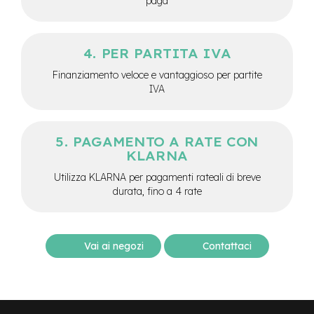
paga
M
o
t
o
PER PARTITA IVA
r
e
Finanziamento veloce e vantaggioso per partite
c
IVA
e
n
t
r
PAGAMENTO A RATE CON
a
KLARNA
l
e
Utilizza KLARNA per pagamenti rateali di breve
durata, fino a 4 rate
e
-
G
r
Vai ai negozi
Contattaci
a
v
e
l
e