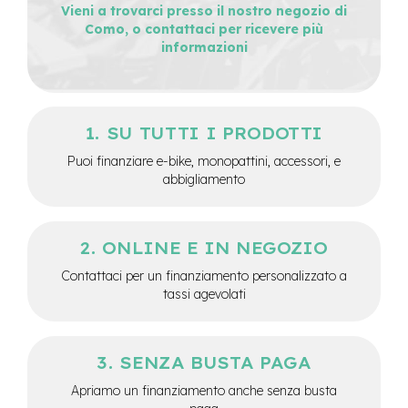
Vieni a trovarci presso il nostro negozio di
e
Como, o contattaci per ricevere più
-
informazioni
C
i
t
y
b
SU TUTTI I PRODOTTI
i
k
Puoi finanziare e-bike, monopattini, accessori, e
e
abbigliamento
m
o
t
ONLINE E IN NEGOZIO
o
r
Contattaci per un finanziamento personalizzato a
e
tassi agevolati
a
m
o
z
SENZA BUSTA PAGA
z
o
Apriamo un finanziamento anche senza busta