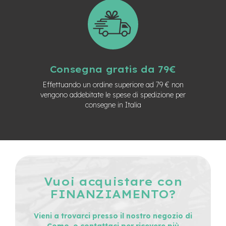
n
d
u
r
o
e
Consegna gratis da 79€
-
U
Effettuando un ordine superiore ad 79 € non
r
vengono addebitate le spese di spedizione per
b
consegne in Italia
a
n
e
-
T
r
e
Vuoi acquistare con
k
k
FINANZIAMENTO?
i
n
Vieni a trovarci presso il nostro negozio di
g
Como, o contattaci per ricevere più