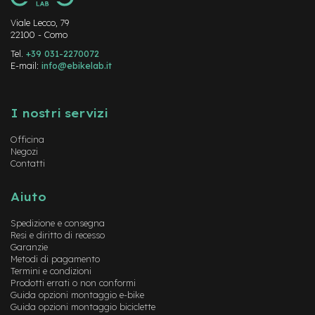
-
F
Viale Lecco, 79
a
22100 - Como
t
Tel.
+39 031-2270072
B
E-mail:
info@ebikelab.it
i
k
Instagram
FaceBook
YouTube
e
I nostri servizi
M
o
Officina
t
Negozi
o
Contatti
r
e
Aiuto
c
e
Spedizione e consegna
n
Resi e diritto di recesso
t
Garanzie
r
Metodi di pagamento
a
Termini e condizioni
l
Prodotti errati o non conformi
e
Guida opzioni montaggio e-bike
Guida opzioni montaggio biciclette