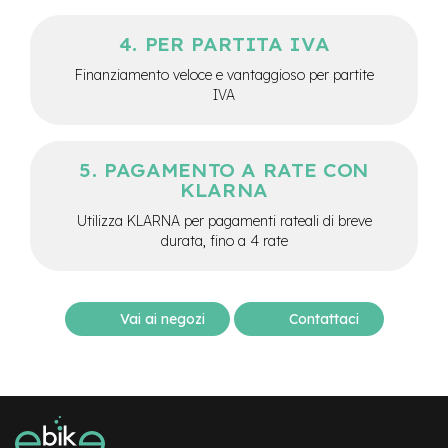
M
o
PER PARTITA IVA
t
o
Finanziamento veloce e vantaggioso per partite
r
IVA
e
c
e
n
PAGAMENTO A RATE CON
t
KLARNA
r
a
Utilizza KLARNA per pagamenti rateali di breve
l
durata, fino a 4 rate
e
e
-
G
Vai ai negozi
Contattaci
r
a
v
e
l
e