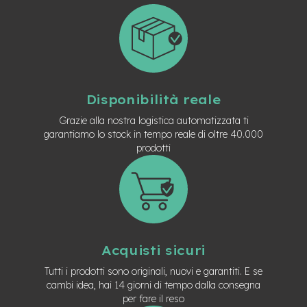
t
r
a
l
e
m
o
Disponibilità reale
t
o
Grazie alla nostra logistica automatizzata ti
r
garantiamo lo stock in tempo reale di oltre 40.000
e
prodotti
a
m
o
z
z
o
e
Acquisti sicuri
-
M
Tutti i prodotti sono originali, nuovi e garantiti. E se
T
cambi idea, hai 14 giorni di tempo dalla consegna
B
per fare il reso
E