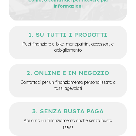
informazioni
e
-
C
i
t
y
SU TUTTI I PRODOTTI
b
Puoi finanziare e-bike, monopattini, accessori, e
i
k
abbigliamento
e
m
ONLINE E IN NEGOZIO
o
t
Contattaci per un finanziamento personalizzato a
o
tassi agevolati
r
e
a
m
SENZA BUSTA PAGA
o
z
Apriamo un finanziamento anche senza busta
z
paga
o