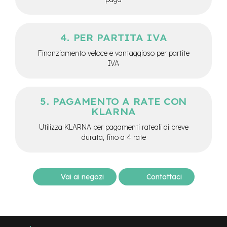
M
o
t
o
PER PARTITA IVA
r
e
Finanziamento veloce e vantaggioso per partite
c
IVA
e
n
t
r
PAGAMENTO A RATE CON
a
KLARNA
l
e
Utilizza KLARNA per pagamenti rateali di breve
durata, fino a 4 rate
e
-
G
r
Vai ai negozi
Contattaci
a
v
e
l
e