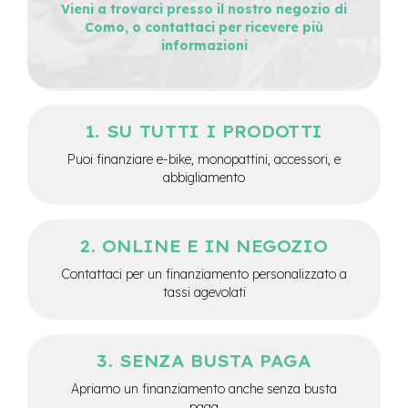
Vieni a trovarci presso il nostro negozio di
e
Como, o contattaci per ricevere più
-
informazioni
C
i
t
y
b
SU TUTTI I PRODOTTI
i
k
Puoi finanziare e-bike, monopattini, accessori, e
e
abbigliamento
m
o
t
ONLINE E IN NEGOZIO
o
r
Contattaci per un finanziamento personalizzato a
e
tassi agevolati
a
m
o
z
SENZA BUSTA PAGA
z
o
Apriamo un finanziamento anche senza busta
paga