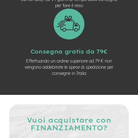
n
per fare il reso
d
u
r
o
e
-
U
Consegna gratis da 79€
r
b
Effettuando un ordine superiore ad 79 € non
a
vengono addebitate le spese di spedizione per
n
consegne in Italia
e
-
T
r
e
k
k
Vuoi acquistare con
i
FINANZIAMENTO?
n
g