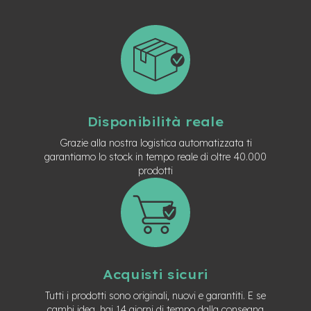
t
r
a
l
e
m
o
t
o
Disponibilità reale
r
Grazie alla nostra logistica automatizzata ti
e
a
garantiamo lo stock in tempo reale di oltre 40.000
m
prodotti
o
z
z
o
e
-
M
Acquisti sicuri
T
B
Tutti i prodotti sono originali, nuovi e garantiti. E se
E
cambi idea, hai 14 giorni di tempo dalla consegna