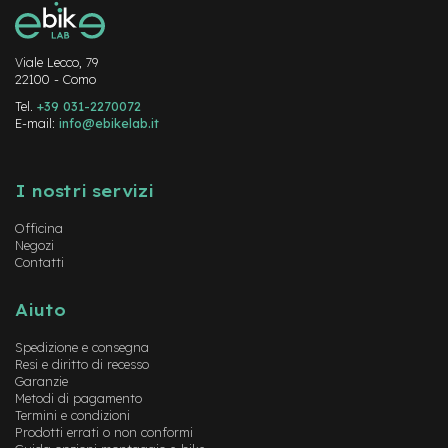
-
F
a
Viale Lecco, 79
t
22100 - Como
B
i
Tel.
+39 031-2270072
k
E-mail:
info@ebikelab.it
e
Instagram
FaceBook
YouTube
M
I nostri servizi
o
t
Officina
o
Negozi
r
Contatti
e
c
e
Aiuto
n
t
Spedizione e consegna
r
Resi e diritto di recesso
a
Garanzie
l
Metodi di pagamento
e
Termini e condizioni
Prodotti errati o non conformi