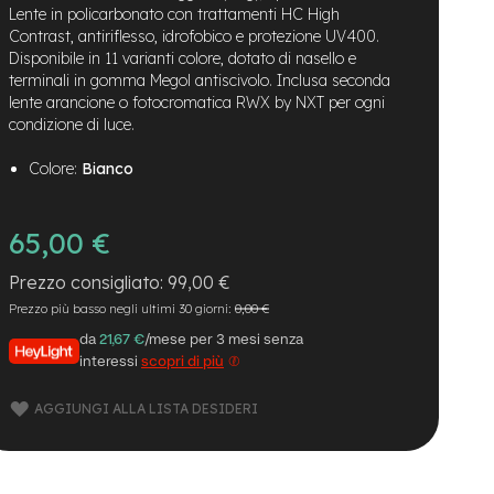
Lente in policarbonato con trattamenti HC High
Contrast, antiriflesso, idrofobico e protezione UV400.
Disponibile in 11 varianti colore, dotato di nasello e
terminali in gomma Megol antiscivolo. Inclusa seconda
lente arancione o fotocromatica RWX by NXT per ogni
condizione di luce.
Colore:
Bianco
65,00 €
99,00 €
Prezzo più basso negli ultimi 30 giorni:
0,00 €
da
21,67 €
/mese per 3 mesi senza
interessi
scopri di più
AGGIUNGI ALLA LISTA DESIDERI