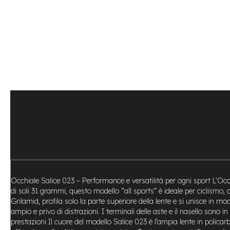
Bike
Motore
centrale
Motore
a
mozzo
Vai
all'inizio
e-
della
Bike
galleria
Pieghevoli
di
Motore
immagini
centrale
Motore
a
mozzo
e-
Occhiale Salice 023 – Performance e versatilità per ogni sport L’Occ
Bike
di soli 31 grammi, questo modello “all sports” è ideale per ciclismo
Cargo
Grilamid, profila solo la parte superiore della lente e si unisce in m
e-
ampio e privo di distrazioni. I terminali delle aste e il nasello son
Kids
prestazioni Il cuore del modello Salice 023 è l’ampia lente in policar