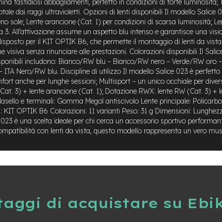
mina fastidiosi abbagliamenti, perfetto in condizioni di forte luminosità;
dai raggi ultravioletti. Opzioni di lenti disponibili Il modello Salice 02
pieno sole; Lente arancione (Cat. 1) per condizioni di scarsa luminosità
 3. All’attivazione assume un aspetto blu intenso e garantisce una visio
posto per il KIT OPTIK B6, che permette il montaggio di lenti da vista c
visiva senza rinunciare alle prestazioni. Colorazioni disponibili Il Salic
ni disponibili includono: Bianco/RW blu – Bianco/RW nero – Verde/RW oro
ero/RW blu. Discipline di utilizzo Il modello Salice 023 è perfetto per 
ort anche per lunghe sessioni; Multisport – un unico occhiale per divers
at. 3) + lente arancione (Cat. 1); Dotazione RWX: lente RW (Cat. 3) + 
Nasello e terminali: Gomma Megol antiscivolo Lente principale: Policar
lità: KIT OPTIK B6 Colorazioni: 11 varianti Peso: 31 g Dimensioni: Lu
 023 è una scelta ideale per chi cerca un accessorio sportivo performant
mpatibilità con lenti da vista, questo modello rappresenta un vero must
taggi di acquistare su Ebi