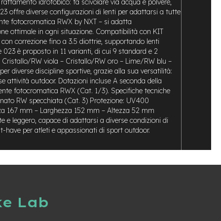
 Trattamento idrofobico: fa scivolare via acqua e polvere,
3 offre diverse configurazioni di lenti per adattarsi a tutte
; Lente fotocromatica RWX by NXT – si adatta
ne ottimale in ogni situazione. Compatibilità con KIT
on correzione fino a 3.5 diottrie, supportando lenti
e 023 è proposto in 11 varianti, di cui 9 standard e 2
 – Cristallo/RW viola – Cristallo/RW oro – Lime/RW blu –
diverse discipline sportive, grazie alla sua versatilità:
e attività outdoor. Dotazioni incluse A seconda della
lente fotocromatica RWX (Cat. 1/3). Specifiche tecniche
bonato RW specchiata (Cat. 3) Protezione: UV400
nghezza 167 mm – Larghezza 152 mm – Altezza 52 mm
e e leggero, capace di adattarsi a diverse condizioni di
-have per atleti e appassionati di sport outdoor.
ke Lab