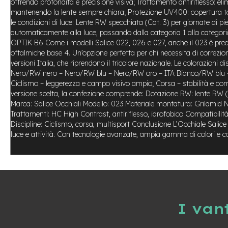
offrendo profondità e precisione visiva; Trattamento antiriflesso: eli
Usato
mantenendo la lente sempre chiara; Protezione UV400: copertura totale 
e-
le condizioni di luce: Lente RW specchiata (Cat. 3) per giornate di 
Trekking
automaticamente alla luce, passando dalla categoria 1 alla categoria
Usato
OPTIK B6 Come i modelli Salice 022, 026 e 027, anche il 023 è predis
e-
oftalmiche base 4. Un’opzione perfetta per chi necessita di correzione 
MTB
versioni Italia, che riprendono il tricolore nazionale. Le colorazio
Usato
Nero/RW nero – Nero/RW blu – Nero/RW oro – ITA Bianco/RW blu – ITA N
Ciclismo – leggerezza e campo visivo ampio; Corsa – stabilità e comf
e-
versione scelta, la confezione comprende: Dotazione RW: lente RW (C
City
Marca: Salice Occhiali Modello: 023 Materiale montatura: Grilamid 
Bike
Trattamenti: HC High Contrast, antiriflesso, idrofobico Compatibi
Usato
Discipline: Ciclismo, corsa, multisport Conclusione L’Occhiale Salice
e-
luce e attività. Con tecnologie avanzate, ampia gamma di colori e co
Fat
Bike
Usato
Bici
Muscolari
Usato
I van
Bike
Bambino