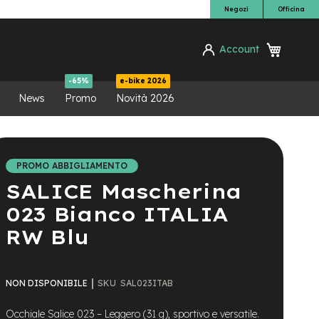
Negozi
Officina
Carrello
Account
ca
-65%
e-bike 2026
News
Promo
Novità 2026
PROMO ABBIGLIAMENTO
SALICE Mascherina
023 Bianco ITALIA
RW Blu
SKU
SAL023ITAB
NON DISPONIBILE
Occhiale Salice 023 – Leggero (31 g), sportivo e versatile.