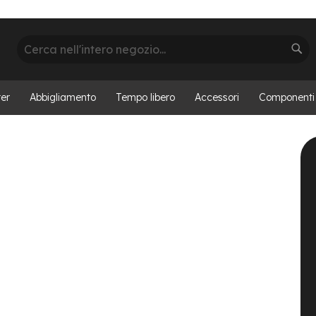
Cerca
Cer
er
Abbigliamento
Tempo libero
Accessori
Componenti