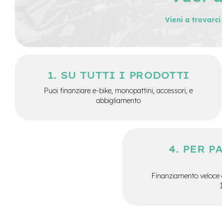
Batterie
Vieni a trovarc
monopattino
Borse
monopattino
Camere
SU TUTTI I PRODOTTI
d'Aria
monopattino
Puoi finanziare e-bike, monopattini, accessori, e
Camere
abbigliamento
d'aria
8
Camere
d'aria
PER P
10
Cavi
e
Finanziamento veloce 
Guaine
Coperture
monopattino
Coperture