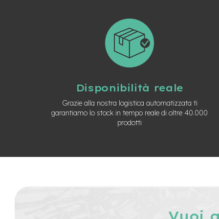
City
Bike
BMX
MTB
Mtb
Full
Mtb
Disponibilità reale
Front
Grazie alla nostra logistica automatizzata ti
Bici
garantiamo lo stock in tempo reale di oltre 40.000
pieghevoli
prodotti
Bici
da
corsa
Gravel
e-
Scooter
Accessori
Alimentatori
Vuoi 
monopattino