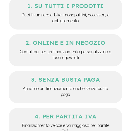
SU TUTTI I PRODOTTI
e
-
Puoi finanziare e-bike, monopattini, accessori, e
C
abbigliamento
i
t
y
b
ONLINE E IN NEGOZIO
i
k
Contattaci per un finanziamento personalizzato a
e
tassi agevolati
m
o
t
SENZA BUSTA PAGA
o
r
Apriamo un finanziamento anche senza busta
e
paga
a
m
o
z
PER PARTITA IVA
z
o
Finanziamento veloce e vantaggioso per partite