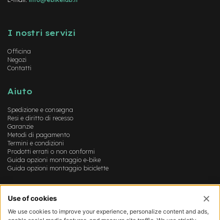
-
F
Instagram
FaceBook
YouTube
a
I nostri servizi
t
B
i
Officina
k
Negozi
Contatti
e
M
Aiuto
o
t
Spedizione e consegna
o
Resi e diritto di recesso
r
Garanzie
e
Metodi di pagamento
c
Termini e condizioni
e
Prodotti errati o non conformi
n
Guida opzioni montaggio e-bike
t
Guida opzioni montaggio biciclette
r
a
Account
l
e
Login
Registrazione