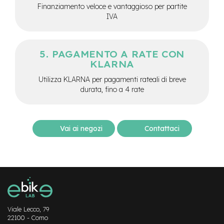
M
Finanziamento veloce e vantaggioso per partite
o
IVA
t
o
r
e
PAGAMENTO A RATE CON
c
KLARNA
e
n
Utilizza KLARNA per pagamenti rateali di breve
t
durata, fino a 4 rate
r
a
l
e
Vai ai negozi
Contattaci
e
-
G
r
a
v
e
l
Viale Lecco, 79
22100 - Como
e