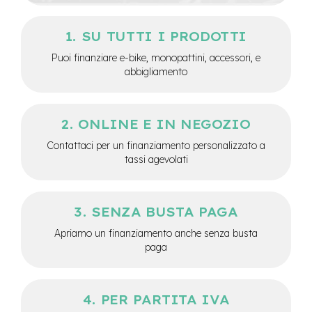
e
-
SU TUTTI I PRODOTTI
C
i
Puoi finanziare e-bike, monopattini, accessori, e
t
abbigliamento
y
b
i
k
ONLINE E IN NEGOZIO
e
Contattaci per un finanziamento personalizzato a
m
tassi agevolati
o
t
o
r
SENZA BUSTA PAGA
e
a
Apriamo un finanziamento anche senza busta
m
paga
o
z
z
o
PER PARTITA IVA