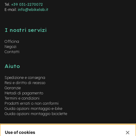
-
Tel.
+39 031-2270072
F
E-mail:
info@ebikelab.it
a
t
Instagram
FaceBook
YouTube
B
I nostri servizi
i
k
Officina
e
Negozi
Contatti
M
o
t
Aiuto
o
r
Spedizione e consegna
e
Resi e diritto di recesso
c
Garanzie
e
Metodi di pagamento
n
Termini e condizioni
t
Prodotti errati o non conformi
Guida opzioni montaggio e-bike
r
Guida opzioni montaggio biciclette
a
l
e
Account