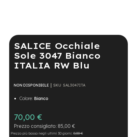
a
i
n
e
Vai
-
all'inizio
M
della
SALICE Occhiale
T
galleria
B
di
Sole 3047 Bianco
S
immagini
u
ITALIA RW Blu
p
e
r
l
SKU
SAL3047ITA
NON DISPONIBILE
i
g
Colore:
Bianco
h
t
70,00 €
e
-
85,00 €
M
T
Prezzo più basso negli ultimi 30 giorni:
0,00 €