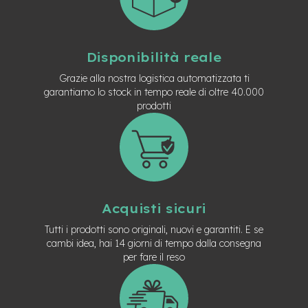
t
r
a
l
e
Disponibilità reale
Grazie alla nostra logistica automatizzata ti
m
garantiamo lo stock in tempo reale di oltre 40.000
o
t
prodotti
o
r
e
a
m
o
z
z
Acquisti sicuri
o
Tutti i prodotti sono originali, nuovi e garantiti. E se
e
cambi idea, hai 14 giorni di tempo dalla consegna
-
per fare il reso
M
T
B
E