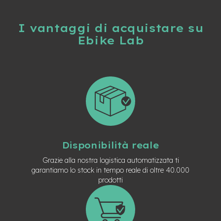
-
F
a
I vantaggi di acquistare su
t
Ebike Lab
B
i
k
e
M
o
t
o
r
e
c
Disponibilità reale
e
n
Grazie alla nostra logistica automatizzata ti
t
garantiamo lo stock in tempo reale di oltre 40.000
r
prodotti
a
l
e