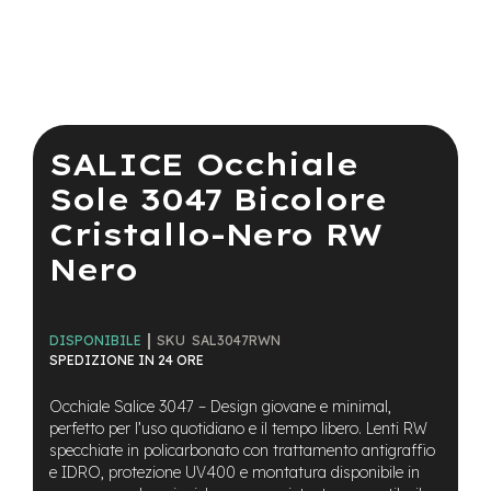
a
i
n
e
Vai
-
all'inizio
M
della
SALICE Occhiale
T
galleria
B
di
Sole 3047 Bicolore
S
immagini
u
Cristallo-Nero RW
p
e
Nero
r
l
i
g
SKU
SAL3047RWN
DISPONIBILE
h
SPEDIZIONE IN 24 ORE
t
Occhiale Salice 3047 – Design giovane e minimal,
e
perfetto per l’uso quotidiano e il tempo libero. Lenti RW
-
specchiate in policarbonato con trattamento antigraffio
M
e IDRO, protezione UV400 e montatura disponibile in
T