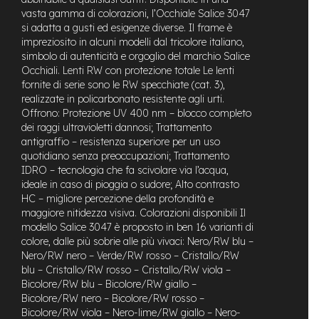
n
vasta gamma di colorazioni, l’Occhiale Salice 3047
d
si adatta a gusti ed esigenze diverse. Il frame è
u
impreziosito in alcuni modelli dal tricolore italiano,
r
simbolo di autenticità e orgoglio del marchio Salice
o
Occhiali. Lenti RW con protezione totale Le lenti
fornite di serie sono le RW specchiate (cat. 3),
e
realizzate in policarbonato resistente agli urti.
-
U
Offrono: Protezione UV 400 nm – blocco completo
r
dei raggi ultravioletti dannosi; Trattamento
b
antigraffio – resistenza superiore per un uso
a
quotidiano senza preoccupazioni; Trattamento
n
IDRO – tecnologia che fa scivolare via l’acqua,
ideale in caso di pioggia o sudore; Alto contrasto
e
HC – migliore percezione della profondità e
-
maggiore nitidezza visiva. Colorazioni disponibili Il
T
modello Salice 3047 è proposto in ben 16 varianti di
r
colore, dalle più sobrie alle più vivaci: Nero/RW blu –
e
k
Nero/RW nero – Verde/RW rosso – Cristallo/RW
k
blu – Cristallo/RW rosso – Cristallo/RW viola –
i
Bicolore/RW blu – Bicolore/RW giallo –
n
Bicolore/RW nero – Bicolore/RW rosso –
g
Bicolore/RW viola – Nero-lime/RW giallo – Nero-