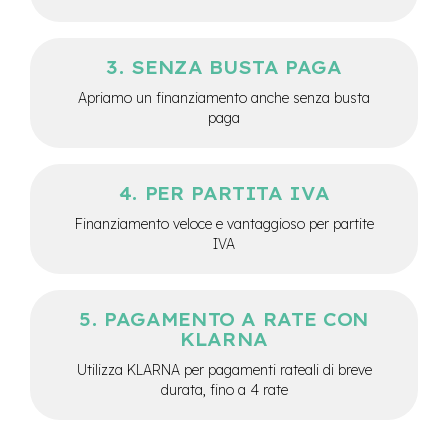
e
a
m
SENZA BUSTA PAGA
o
z
Apriamo un finanziamento anche senza busta
z
paga
o
e
-
PER PARTITA IVA
B
i
Finanziamento veloce e vantaggioso per partite
k
IVA
e
C
a
r
PAGAMENTO A RATE CON
g
KLARNA
o
Utilizza KLARNA per pagamenti rateali di breve
e
durata, fino a 4 rate
-
K
i