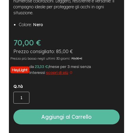
B
numerose colorazioni. Leggero, resistente e versatile: il
F
compagno ideale per proteggere gli occhi in ogni
r
situazione.
o
n
Colore:
Nero
t
/
H
70,00 €
a
r
85,00 €
d
Prezzo più basso negli ultimi 30 giorni:
70,00 €
t
a
da
23,33 €
/mese per 3 mesi senza
i
interessi
scopri di più
l
Q.tà
m
o
t
o
r
e
Aggiungi al Carrello
c
e
n