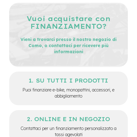
v
o
l
Vuoi acquistare con
i
FINANZIAMENTO?
M
o
Vieni a trovarci presso il nostro negozio di
t
Como, o contattaci per ricevere più
o
informazioni
r
e
c
e
n
t
SU TUTTI I PRODOTTI
r
Puoi finanziare e-bike, monopattini, accessori, e
a
abbigliamento
l
e
M
ONLINE E IN NEGOZIO
o
t
Contattaci per un finanziamento personalizzato a
o
tassi agevolati
r