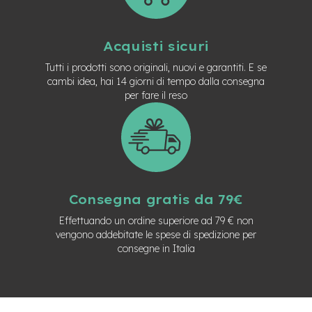
M
o
t
o
Acquisti sicuri
r
e
Tutti i prodotti sono originali, nuovi e garantiti. E se
a
cambi idea, hai 14 giorni di tempo dalla consegna
m
per fare il reso
o
z
z
o
e
-
B
Consegna gratis da 79€
i
k
Effettuando un ordine superiore ad 79 € non
e
vengono addebitate le spese di spedizione per
P
consegne in Italia
i
e
g
h
e