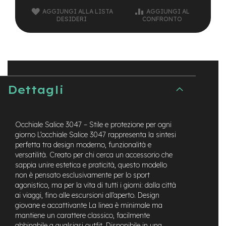
t
AGGIUNGI ALLA LISTA
AGGIUNGI AL
r
DESIDERI
CONFRONTO
a
l
e
m
o
t
o
Dettagli
r
e
a
m
Occhiale Salice 3047 – Stile e protezione per ogni
o
giorno L’occhiale Salice 3047 rappresenta la sintesi
z
perfetta tra design moderno, funzionalità e
z
versatilità. Creato per chi cerca un accessorio che
o
sappia unire estetica e praticità, questo modello
non è pensato esclusivamente per lo sport
e
agonistico, ma per la vita di tutti i giorni: dalla città
-
ai viaggi, fino alle escursioni all’aperto. Design
M
T
giovane e accattivante La linea è minimale ma
B
mantiene un carattere classico, facilmente
E
abbinabile a qualsiasi outfit. Disponibile in una