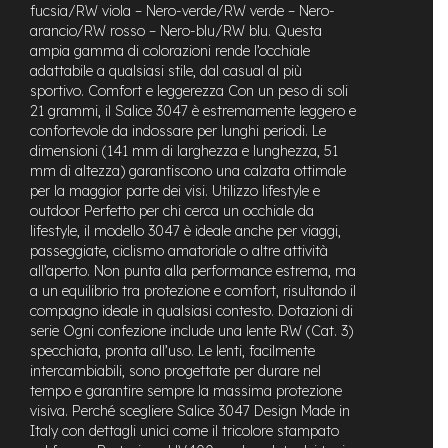
fucsia/RW viola – Nero-verde/RW verde – Nero-
e
arancio/RW rosso – Nero-blu/RW blu. Questa
-
ampia gamma di colorazioni rende l’occhiale
C
adattabile a qualsiasi stile, dal casual al più
i
sportivo. Comfort e leggerezza Con un peso di soli
t
y
21 grammi, il Salice 3047 è estremamente leggero e
b
confortevole da indossare per lunghi periodi. Le
i
dimensioni (141 mm di larghezza e lunghezza, 51
k
mm di altezza) garantiscono una calzata ottimale
e
per la maggior parte dei visi. Utilizzo lifestyle e
outdoor Perfetto per chi cerca un occhiale da
m
lifestyle, il modello 3047 è ideale anche per viaggi,
o
passeggiate, ciclismo amatoriale o altre attività
t
all’aperto. Non punta alla performance estrema, ma
o
a un equilibrio tra protezione e comfort, risultando il
r
e
compagno ideale in qualsiasi contesto. Dotazioni di
a
serie Ogni confezione include una lente RW (Cat. 3)
m
specchiata, pronta all’uso. Le lenti, facilmente
o
intercambiabili, sono progettate per durare nel
z
tempo e garantire sempre la massima protezione
z
visiva. Perché scegliere Salice 3047 Design Made in
o
Italy con dettagli unici come il tricolore stampato