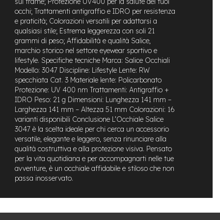
sul frame; Protezione UV400 per la salute dei tuoi
M
occhi; Trattamenti antigraffio e IDRO per resistenza
o
e praticità; Colorazioni versatili per adattarsi a
t
o
qualsiasi stile; Estrema leggerezza con soli 21
r
grammi di peso; Affidabilità e qualità Salice,
e
marchio storico nel settore eyewear sportivo e
c
lifestyle. Specifiche tecniche Marca: Salice Occhiali
e
Modello: 3047 Discipline: Lifestyle Lente: RW
n
specchiata Cat. 3 Materiale lente: Policarbonato
t
Protezione: UV 400 nm Trattamenti: Antigraffio +
r
IDRO Peso: 21 g Dimensioni: Lunghezza 141 mm –
a
Larghezza 141 mm – Altezza 51 mm Colorazioni: 16
l
e
varianti disponibili Conclusione L’Occhiale Salice
3047 è la scelta ideale per chi cerca un accessorio
e
versatile, elegante e leggero, senza rinunciare alla
-
qualità costruttiva e alla protezione visiva. Pensato
G
per la vita quotidiana e per accompagnarti nelle tue
r
avventure, è un occhiale affidabile e stiloso che non
a
passa inosservato.
v
e
l
e