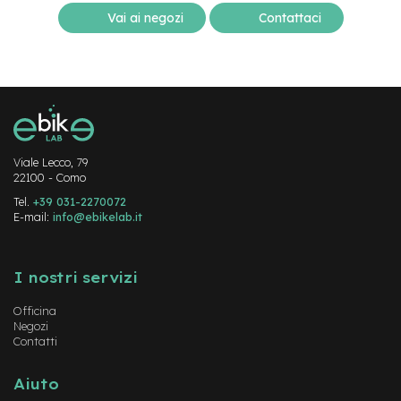
d
s
Vai ai negozi
Contattaci
U
s
a
t
o
e
Viale Lecco, 79
-
22100 - Como
T
r
Tel.
+39 031-2270072
e
E-mail:
info@ebikelab.it
k
k
Instagram
FaceBook
YouTube
i
I nostri servizi
n
g
U
Officina
s
Negozi
Contatti
a
t
o
Aiuto