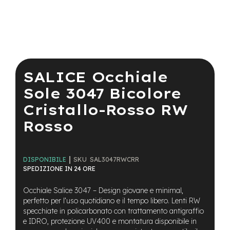
a
i
n
e
Vai
-
all'inizio
M
della
SALICE Occhiale
T
galleria
B
di
Sole 3047 Bicolore
S
immagini
u
Cristallo-Rosso RW
p
e
Rosso
r
l
i
g
SKU
SAL3047RWCRR
DISPONIBILE
h
SPEDIZIONE IN 24 ORE
t
Occhiale Salice 3047 – Design giovane e minimal,
e
perfetto per l’uso quotidiano e il tempo libero. Lenti RW
-
specchiate in policarbonato con trattamento antigraffio
M
e IDRO, protezione UV400 e montatura disponibile in
T