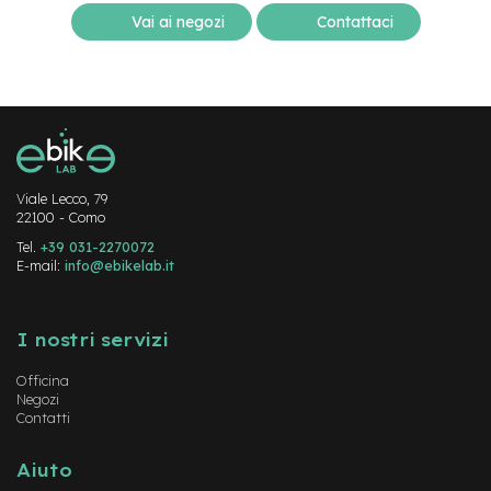
d
s
Vai ai negozi
Contattaci
U
s
a
t
o
e
Viale Lecco, 79
-
22100 - Como
T
r
Tel.
+39 031-2270072
e
E-mail:
info@ebikelab.it
k
k
Instagram
FaceBook
YouTube
i
I nostri servizi
n
g
U
Officina
s
Negozi
Contatti
a
t
o
Aiuto