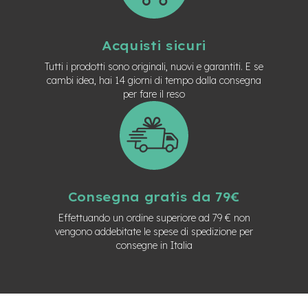
M
o
t
o
Acquisti sicuri
r
e
Tutti i prodotti sono originali, nuovi e garantiti. E se
a
cambi idea, hai 14 giorni di tempo dalla consegna
m
per fare il reso
o
z
z
o
e
-
B
Consegna gratis da 79€
i
k
Effettuando un ordine superiore ad 79 € non
e
vengono addebitate le spese di spedizione per
P
consegne in Italia
i
e
g
h
e