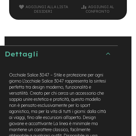
t
AGGIUNGI ALLA LISTA
AGGIUNGI AL
r
DESIDERI
CONFRONTO
a
l
e
m
o
t
o
Dettagli
r
e
a
m
Occhiale Salice 3047 – Stile e protezione per ogni
o
giorno L’occhiale Salice 3047 rappresenta la sintesi
z
perfetta tra design moderno, funzionalità e
z
versatilità. Creato per chi cerca un accessorio che
o
sappia unire estetica e praticità, questo modello
non è pensato esclusivamente per lo sport
e
agonistico, ma per la vita di tutti i giorni: dalla città
-
ai viaggi, fino alle escursioni all’aperto. Design
M
T
giovane e accattivante La linea è minimale ma
B
mantiene un carattere classico, facilmente
E
abbinabile a qualsiasi outfit. Disponibile in una