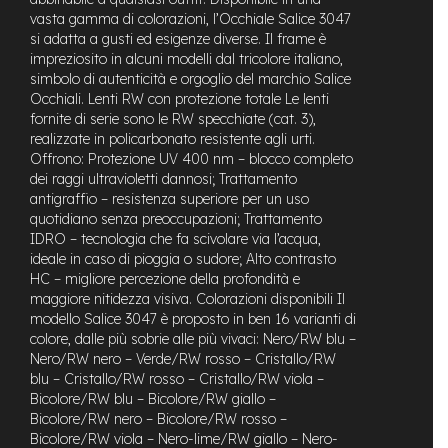
n
vasta gamma di colorazioni, l’Occhiale Salice 3047
d
si adatta a gusti ed esigenze diverse. Il frame è
u
impreziosito in alcuni modelli dal tricolore italiano,
r
simbolo di autenticità e orgoglio del marchio Salice
o
Occhiali. Lenti RW con protezione totale Le lenti
fornite di serie sono le RW specchiate (cat. 3),
e
realizzate in policarbonato resistente agli urti.
-
U
Offrono: Protezione UV 400 nm – blocco completo
r
dei raggi ultravioletti dannosi; Trattamento
b
antigraffio – resistenza superiore per un uso
a
quotidiano senza preoccupazioni; Trattamento
n
IDRO – tecnologia che fa scivolare via l’acqua,
ideale in caso di pioggia o sudore; Alto contrasto
e
HC – migliore percezione della profondità e
-
maggiore nitidezza visiva. Colorazioni disponibili Il
T
modello Salice 3047 è proposto in ben 16 varianti di
r
colore, dalle più sobrie alle più vivaci: Nero/RW blu –
e
k
Nero/RW nero – Verde/RW rosso – Cristallo/RW
k
blu – Cristallo/RW rosso – Cristallo/RW viola –
i
Bicolore/RW blu – Bicolore/RW giallo –
n
Bicolore/RW nero – Bicolore/RW rosso –
g
Bicolore/RW viola – Nero-lime/RW giallo – Nero-