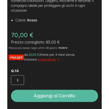
B
numerose colorazioni. Leggero, resistente e versatile: il
F
compagno ideale per proteggere gli occhi in ogni
r
situazione.
o
n
Colore:
Rosso
t
/
H
70,00 €
a
r
85,00 €
d
Prezzo più basso negli ultimi 30 giorni:
70,00 €
t
a
da
23,33 €
/mese per 3 mesi senza
i
interessi
scopri di più
l
Q.tà
m
o
t
o
r
e
Aggiungi al Carrello
c
e
n