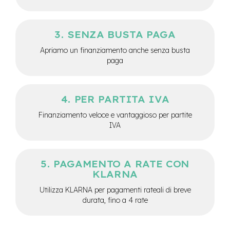
e
a
m
SENZA BUSTA PAGA
o
z
Apriamo un finanziamento anche senza busta
z
paga
o
e
-
PER PARTITA IVA
B
i
Finanziamento veloce e vantaggioso per partite
k
IVA
e
C
a
r
PAGAMENTO A RATE CON
g
KLARNA
o
Utilizza KLARNA per pagamenti rateali di breve
e
durata, fino a 4 rate
-
K
i