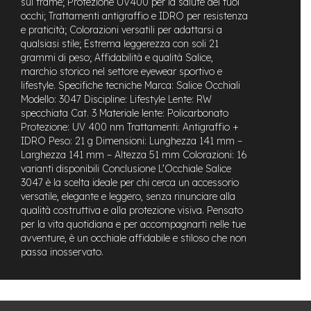
sul frame; Protezione UV400 per la salute dei tuoi
M
occhi; Trattamenti antigraffio e IDRO per resistenza
o
e praticità; Colorazioni versatili per adattarsi a
t
o
qualsiasi stile; Estrema leggerezza con soli 21
r
grammi di peso; Affidabilità e qualità Salice,
e
marchio storico nel settore eyewear sportivo e
c
lifestyle. Specifiche tecniche Marca: Salice Occhiali
e
Modello: 3047 Discipline: Lifestyle Lente: RW
n
specchiata Cat. 3 Materiale lente: Policarbonato
t
Protezione: UV 400 nm Trattamenti: Antigraffio +
r
IDRO Peso: 21 g Dimensioni: Lunghezza 141 mm –
a
Larghezza 141 mm – Altezza 51 mm Colorazioni: 16
l
e
varianti disponibili Conclusione L’Occhiale Salice
3047 è la scelta ideale per chi cerca un accessorio
e
versatile, elegante e leggero, senza rinunciare alla
-
qualità costruttiva e alla protezione visiva. Pensato
G
per la vita quotidiana e per accompagnarti nelle tue
r
avventure, è un occhiale affidabile e stiloso che non
a
passa inosservato.
v
e
l
e