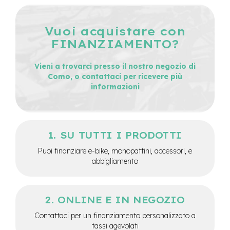
v
o
l
Vuoi acquistare con
i
FINANZIAMENTO?
M
o
Vieni a trovarci presso il nostro negozio di
t
Como, o contattaci per ricevere più
o
informazioni
r
e
c
e
n
t
SU TUTTI I PRODOTTI
r
Puoi finanziare e-bike, monopattini, accessori, e
a
abbigliamento
l
e
M
ONLINE E IN NEGOZIO
o
t
Contattaci per un finanziamento personalizzato a
o
tassi agevolati
r