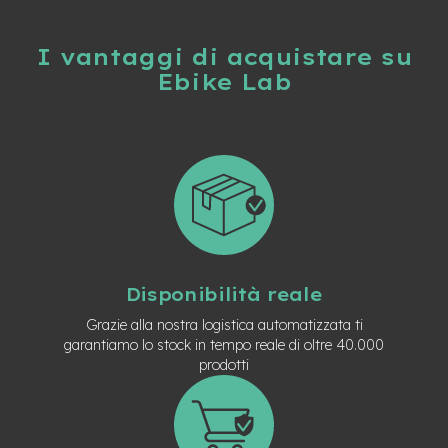
-
F
a
I vantaggi di acquistare su
t
Ebike Lab
B
i
k
e
M
o
t
o
r
e
c
Disponibilità reale
e
n
Grazie alla nostra logistica automatizzata ti
t
garantiamo lo stock in tempo reale di oltre 40.000
r
prodotti
a
l
e