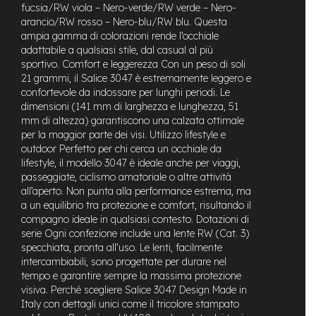
fucsia/RW viola – Nero-verde/RW verde – Nero-
e
arancio/RW rosso – Nero-blu/RW blu. Questa
-
ampia gamma di colorazioni rende l’occhiale
C
adattabile a qualsiasi stile, dal casual al più
i
sportivo. Comfort e leggerezza Con un peso di soli
t
y
21 grammi, il Salice 3047 è estremamente leggero e
b
confortevole da indossare per lunghi periodi. Le
i
dimensioni (141 mm di larghezza e lunghezza, 51
k
mm di altezza) garantiscono una calzata ottimale
e
per la maggior parte dei visi. Utilizzo lifestyle e
outdoor Perfetto per chi cerca un occhiale da
m
lifestyle, il modello 3047 è ideale anche per viaggi,
o
passeggiate, ciclismo amatoriale o altre attività
t
all’aperto. Non punta alla performance estrema, ma
o
a un equilibrio tra protezione e comfort, risultando il
r
e
compagno ideale in qualsiasi contesto. Dotazioni di
a
serie Ogni confezione include una lente RW (Cat. 3)
m
specchiata, pronta all’uso. Le lenti, facilmente
o
intercambiabili, sono progettate per durare nel
z
tempo e garantire sempre la massima protezione
z
visiva. Perché scegliere Salice 3047 Design Made in
o
Italy con dettagli unici come il tricolore stampato