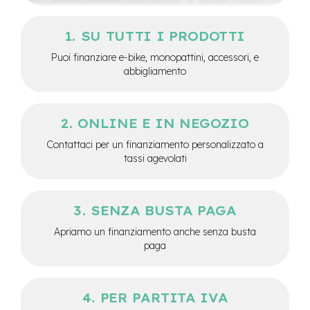
e
-
SU TUTTI I PRODOTTI
C
i
Puoi finanziare e-bike, monopattini, accessori, e
t
abbigliamento
y
b
i
k
ONLINE E IN NEGOZIO
e
Contattaci per un finanziamento personalizzato a
m
tassi agevolati
o
t
o
r
SENZA BUSTA PAGA
e
a
Apriamo un finanziamento anche senza busta
m
paga
o
z
z
o
PER PARTITA IVA