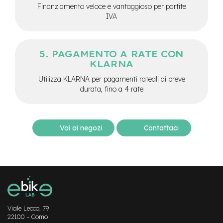
M
Finanziamento veloce e vantaggioso per partite
o
IVA
t
o
r
e
PAGAMENTO A RATE CON
c
KLARNA
e
n
Utilizza KLARNA per pagamenti rateali di breve
t
durata, fino a 4 rate
r
a
l
e
Vai ai negozi
Contattaci
e
-
G
r
a
v
e
l
Viale Lecco, 79
22100 - Como
e