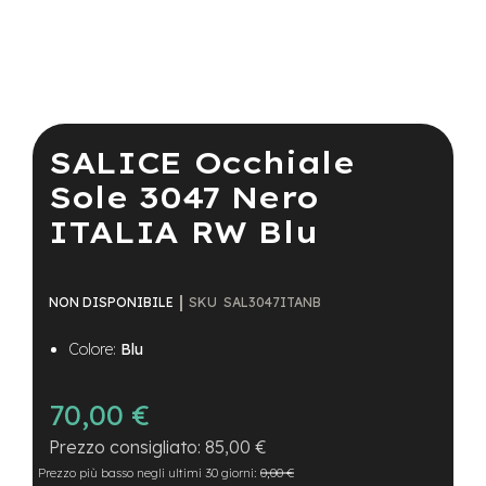
a
i
n
e
Vai
-
all'inizio
M
della
SALICE Occhiale
T
galleria
B
di
Sole 3047 Nero
S
immagini
u
ITALIA RW Blu
p
e
r
l
SKU
SAL3047ITANB
NON DISPONIBILE
i
g
Colore:
Blu
h
t
70,00 €
e
-
85,00 €
M
T
Prezzo più basso negli ultimi 30 giorni:
0,00 €