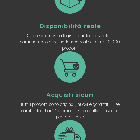
t
r
a
l
e
Disponibilità reale
Grazie alla nostra logistica automatizzata ti
m
garantiamo lo stock in tempo reale di oltre 40.000
o
t
prodotti
o
r
e
a
m
o
z
z
Acquisti sicuri
o
Tutti i prodotti sono originali, nuovi e garantiti. E se
e
cambi idea, hai 14 giorni di tempo dalla consegna
-
per fare il reso
M
T
B
E