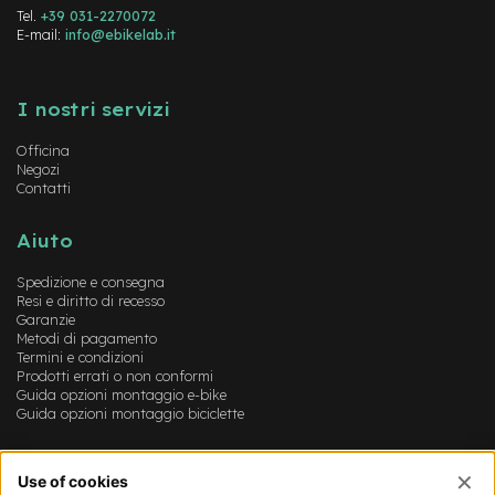
-
Tel.
+39 031-2270072
F
E-mail:
info@ebikelab.it
a
t
Instagram
FaceBook
YouTube
B
I nostri servizi
i
k
Officina
e
Negozi
Contatti
M
o
t
Aiuto
o
r
Spedizione e consegna
e
Resi e diritto di recesso
c
Garanzie
e
Metodi di pagamento
n
Termini e condizioni
t
Prodotti errati o non conformi
Guida opzioni montaggio e-bike
r
Guida opzioni montaggio biciclette
a
l
e
Account