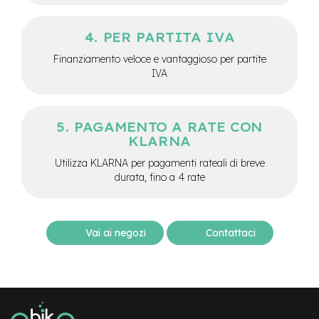
o
PER PARTITA IVA
e
-
Finanziamento veloce e vantaggioso per partite
F
IVA
a
t
B
i
PAGAMENTO A RATE CON
k
e
KLARNA
U
Utilizza KLARNA per pagamenti rateali di breve
s
a
durata, fino a 4 rate
t
o
B
Vai ai negozi
Contattaci
i
c
i
M
u
s