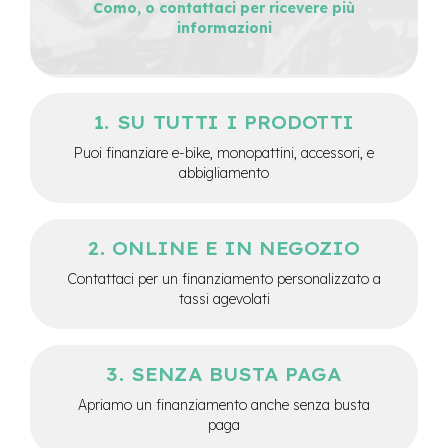
Como, o contattaci per ricevere più
e
-
informazioni
M
T
B
U
s
SU TUTTI I PRODOTTI
a
t
Puoi finanziare e-bike, monopattini, accessori, e
o
abbigliamento
e
-
C
ONLINE E IN NEGOZIO
i
Contattaci per un finanziamento personalizzato a
t
y
tassi agevolati
B
i
k
e
SENZA BUSTA PAGA
U
Apriamo un finanziamento anche senza busta
s
a
paga
t