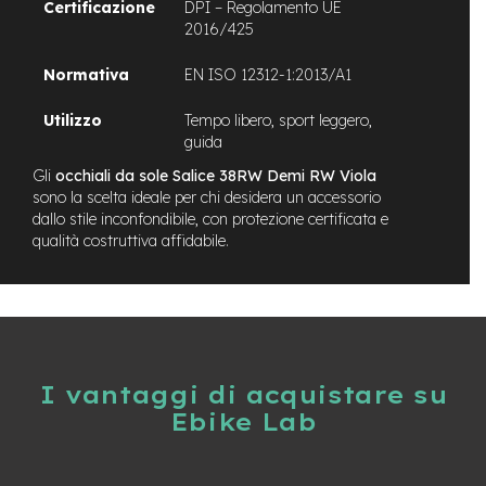
v
Certificazione
DPI – Regolamento UE
o
2016/425
l
i
Normativa
EN ISO 12312-1:2013/A1
M
Utilizzo
Tempo libero, sport leggero,
o
guida
t
o
Gli
occhiali da sole Salice 38RW Demi RW Viola
r
sono la scelta ideale per chi desidera un accessorio
e
dallo stile inconfondibile, con protezione certificata e
c
qualità costruttiva affidabile.
e
n
t
r
a
l
e
I vantaggi di acquistare su
M
Ebike Lab
o
t
o
r