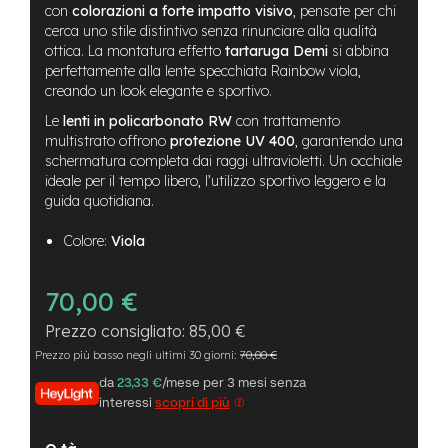
B
con
colorazioni a forte impatto visivo
, pensate per chi
F
cerca uno stile distintivo senza rinunciare alla qualità
r
ottica. La montatura effetto
tartaruga Demi
si abbina
o
perfettamente alla lente specchiata Rainbow viola,
n
creando un look elegante e sportivo.
t
/
Le
lenti in policarbonato RW
con trattamento
H
multistrato offrono
protezione UV 400
, garantendo una
a
schermatura completa dai raggi ultravioletti. Un occhiale
r
ideale per il tempo libero, l’utilizzo sportivo leggero e la
d
t
guida quotidiana.
a
i
Colore:
Viola
l
m
70,00 €
o
t
85,00 €
o
Prezzo più basso negli ultimi 30 giorni:
70,00 €
r
e
da
23,33 €
/mese per 3 mesi senza
c
interessi
scopri di più
e
n