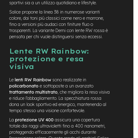
sportivi sia a un utilizzo quotidiano e lifestyle.
e
-
Salice propone la linea 38 in numerose varianti
C
colore, dai toni più classici come nero e marrone,
i
fino a versioni più audaci con finiture fluo o
t
trasparenti. La variante Demi con lente RW rossa è
y
pensata per chi vuole distinguersi senza eccessi.
b
i
Lente RW Rainbow:
k
e
protezione e resa
visiva
m
o
t
Le
lenti RW Rainbow
sono realizzate in
o
policarbonato
e sottoposte a un avanzato
r
trattamento multistrato
, che migliora la resa visiva
e
e riduce l’abbagliamento. La specchiatura rossa
a
dona un look sportivo ed energico, mantenendo al
m
tempo stesso una visione confortevole.
o
z
La
protezione UV 400
assicura una copertura
z
totale dai raggi ultravioletti fino a 400 nanometri,
o
proteggendo efficacemente gli occhi durante