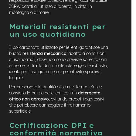
l’esposizione solare. Questo rende gli occhiali Salice
M
38RW adatti all’utilizzo all’aperto, in città, in
o
montagna o al mare.
t
o
r
Materiali resistenti per
e
un uso quotidiano
c
e
n
Il policarbonato utilizzato per le lenti garantisce una
t
buona
resistenza meccanica
, adatta a condizioni
r
d’uso normali, dove non sono previste sollecitazioni
a
estreme. Si tratta di un materiale leggero e robusto,
l
ideale per l’uso giornaliero e per attività sportive
e
leggere.
e
Per preservare la qualità ottica nel tempo, Salice
-
consiglia la pulizia delle lenti con un
detergente
G
ottico non abrasivo
, evitando prodotti aggressivi
r
che potrebbero danneggiare il trattamento
a
superficiale.
v
e
l
Certificazione DPI e
conformità normativa
e