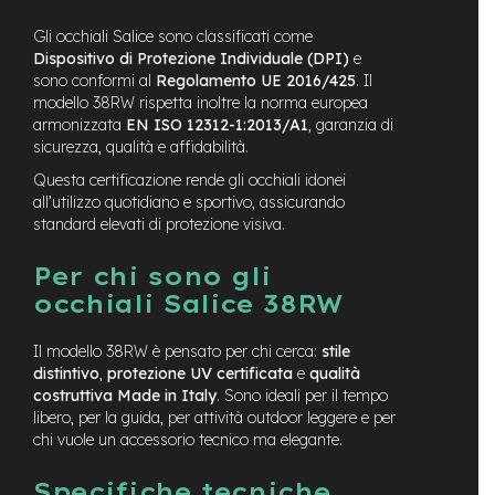
-
F
Gli occhiali Salice sono classificati come
a
Dispositivo di Protezione Individuale (DPI)
e
t
sono conformi al
Regolamento UE 2016/425
. Il
B
modello 38RW rispetta inoltre la norma europea
i
armonizzata
EN ISO 12312-1:2013/A1
, garanzia di
k
sicurezza, qualità e affidabilità.
e
Questa certificazione rende gli occhiali idonei
M
all’utilizzo quotidiano e sportivo, assicurando
o
standard elevati di protezione visiva.
t
o
Per chi sono gli
r
e
occhiali Salice 38RW
c
e
Il modello 38RW è pensato per chi cerca:
stile
n
distintivo
,
protezione UV certificata
e
qualità
t
costruttiva Made in Italy
. Sono ideali per il tempo
r
a
libero, per la guida, per attività outdoor leggere e per
l
chi vuole un accessorio tecnico ma elegante.
e
Specifiche tecniche