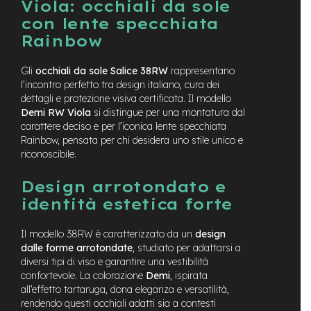
Viola: occhiali da sole
n
con lente specchiata
d
u
Rainbow
r
o
Gli
occhiali da sole Salice 38RW
rappresentano
l’incontro perfetto tra design italiano, cura dei
e
-
dettagli e protezione visiva certificata. Il modello
U
Demi RW Viola
si distingue per una montatura dal
r
carattere deciso e per l’iconica lente specchiata
b
Rainbow, pensata per chi desidera uno stile unico e
a
riconoscibile.
n
Design arrotondato e
e
-
identità estetica forte
T
r
Il modello 38RW è caratterizzato da un
design
e
dalle forme arrotondate
, studiato per adattarsi a
k
k
diversi tipi di viso e garantire una vestibilità
i
confortevole. La colorazione
Demi
, ispirata
n
all’effetto tartaruga, dona eleganza e versatilità,
g
rendendo questi occhiali adatti sia a contesti