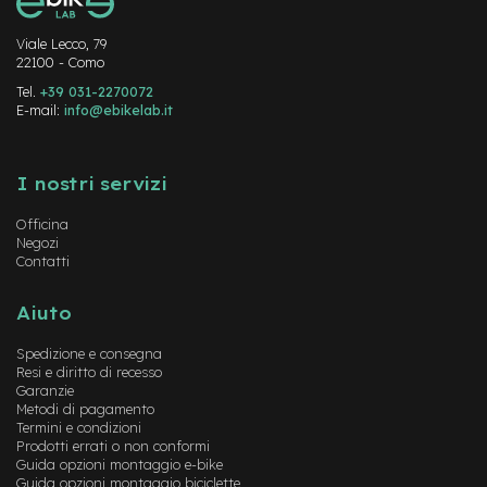
c
o
l
Viale Lecco, 79
a
22100 - Como
r
Tel.
+39 031-2270072
i
E-mail:
info@ebikelab.it
U
s
Instagram
FaceBook
YouTube
a
t
I nostri servizi
o
Officina
Bike
Negozi
Contatti
B
a
Aiuto
m
b
Spedizione e consegna
i
Resi e diritto di recesso
n
Garanzie
o
Metodi di pagamento
Termini e condizioni
C
Prodotti errati o non conformi
i
Guida opzioni montaggio e-bike
t
Guida opzioni montaggio biciclette