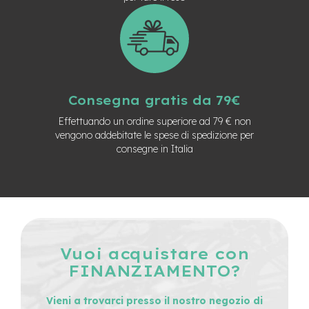
d
s
U
s
a
t
o
Consegna gratis da 79€
e
Effettuando un ordine superiore ad 79 € non
-
vengono addebitate le spese di spedizione per
T
consegne in Italia
r
e
k
k
i
n
g
U
Vuoi acquistare con
s
a
FINANZIAMENTO?
t
o
Vieni a trovarci presso il nostro negozio di