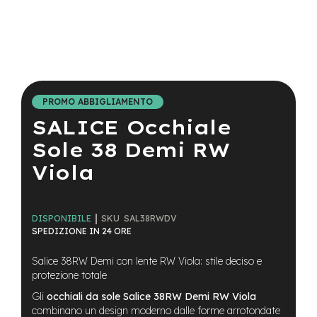
a
i
n
e
Vai
-
all'inizio
M
della
T
PROMO ABBIGLIAMENTO
galleria
B
SALICE Occhiale
di
S
immagini
u
Sole 38 Demi RW
p
e
Viola
r
l
i
g
SKU
SAL38RWDV
DISPONIBILE
h
SPEDIZIONE IN 24 ORE
t
Salice 38RW Demi con lente RW Viola: stile deciso e
e
protezione totale
-
M
Gli
occhiali da sole Salice 38RW Demi RW Viola
T
combinano un design moderno dalle forme arrotondate