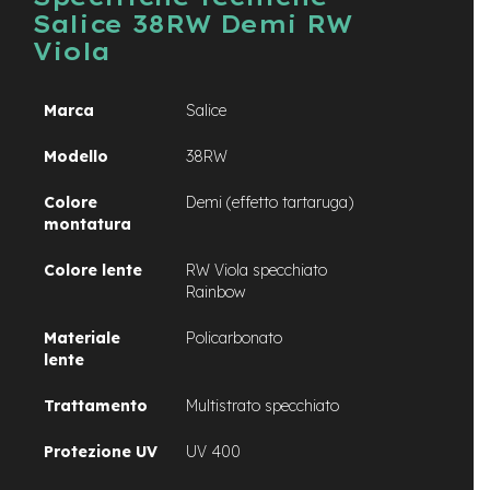
M
Salice 38RW Demi RW
o
t
Viola
o
r
e
Marca
Salice
a
m
Modello
38RW
o
z
z
Colore
Demi (effetto tartaruga)
o
montatura
e
Colore lente
RW Viola specchiato
-
Rainbow
B
i
Materiale
Policarbonato
k
e
lente
P
i
Trattamento
Multistrato specchiato
e
g
Protezione UV
UV 400
h
e