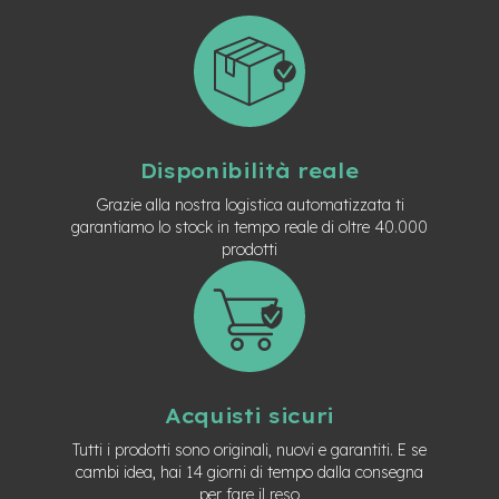
e
a
m
o
z
z
o
Disponibilità reale
e
-
Grazie alla nostra logistica automatizzata ti
B
garantiamo lo stock in tempo reale di oltre 40.000
i
prodotti
k
e
C
a
r
g
o
Acquisti sicuri
e
-
Tutti i prodotti sono originali, nuovi e garantiti. E se
K
cambi idea, hai 14 giorni di tempo dalla consegna
i
per fare il reso