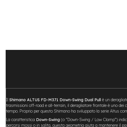
Bike
Motore
centrale
Motore
a
mozzo
Vai
all'inizio
e-
della
Bike
galleria
Pieghevoli
di
Motore
immagini
centrale
Motore
a
mozzo
e-
Il
Shimano ALTUS FD-M371 Down-Swing Dual Pull
è un deragliat
Bike
trasmissioni off-road e all-terrain, il deragliatore frontale è uno de
Cargo
tempo. Proprio per questo Shimano ha sviluppato la serie Altus com
e-
La caratteristica
Down-Swing
(o “Down-Swing / Low Clamp”) indica 
Kids
percorsi mossi o in salita, questa geometria aiuta a mantenere il passa