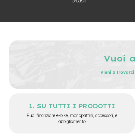
prodotti
Batterie
monopattino
Borse
monopattino
Camere
d'Aria
monopattino
Vuoi 
Camere
d'aria
8
Vieni a trovarc
Camere
d'aria
10
Cavi
SU TUTTI I PRODOTTI
e
Guaine
Puoi finanziare e-bike, monopattini, accessori, e
Coperture
abbigliamento
monopattino
Coperture