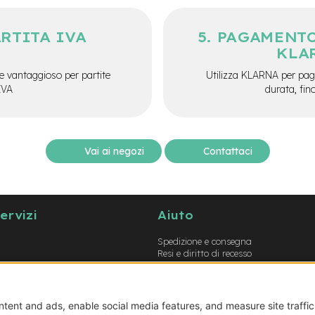
ARTITA IVA
PAGAMENTO
KLA
e vantaggioso per partite
Utilizza KLARNA per paga
IVA
durata, fin
Vai ai negozi
Contattaci
servizi
Aiuto
Spedizione e consegna
Resi e diritto di recesso
Garanzie
Metodi di pagamento
Termini e condizioni
Prodotti errati o non conformi
Guida opzioni montaggio e-bike