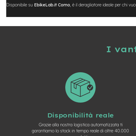
Disponibile su
EbikeLab.it Como
, è il deragliatore ideale per chi v
City
Bike
BMX
MTB
Mtb
Full
I van
Mtb
Front
Bici
pieghevoli
Bici
da
corsa
Gravel
e-
Disponibilità reale
Scooter
Accessori
Grazie alla nostra logistica automatizzata ti
Alimentatori
garantiamo lo stock in tempo reale di oltre 40.000
monopattino