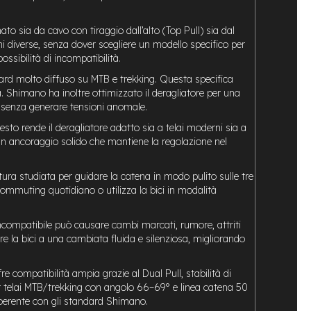
ato sia da cavo con tiraggio dall’alto (Top Pull) sia dal
diverse, senza dover scegliere un modello specifico per
ssibilità di incompatibilità.
ard molto diffuso su MTB e trekking. Questa specifica
a. Shimano ha inoltre ottimizzato il deragliatore per una
ni senza generare tensioni anomale.
esto rende il deragliatore adatto sia a telai moderni sia a
 un ancoraggio solido che mantiene la regolazione nel
ura studiata per guidare la catena in modo pulito sulle tre
ommuting quotidiano o utilizza la bici in modalità
compatibile può causare cambi marcati, rumore, attriti
e la bici a una cambiata fluida e silenziosa, migliorando
e compatibilità ampia grazie al Dual Pull, stabilità di
r telai MTB/trekking con angolo 66–69° e linea catena 50
 coerente con gli standard Shimano.