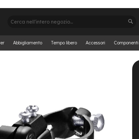
Cerca
Cer
er
Abbigliamento
Tempo libero
Accessori
Componenti