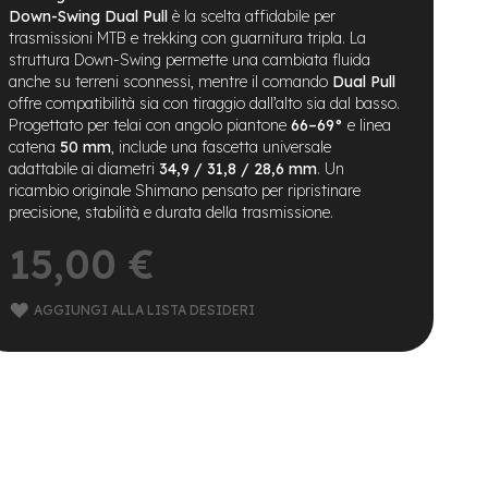
Down-Swing Dual Pull
è la scelta affidabile per
trasmissioni MTB e trekking con guarnitura tripla. La
struttura Down-Swing permette una cambiata fluida
anche su terreni sconnessi, mentre il comando
Dual Pull
offre compatibilità sia con tiraggio dall’alto sia dal basso.
Progettato per telai con angolo piantone
66–69°
e linea
catena
50 mm
, include una fascetta universale
adattabile ai diametri
34,9 / 31,8 / 28,6 mm
. Un
ricambio originale Shimano pensato per ripristinare
precisione, stabilità e durata della trasmissione.
15,00 €
AGGIUNGI ALLA LISTA DESIDERI