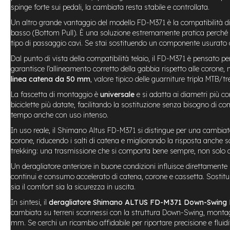
Usato
spinge forte sui pedali, la cambiata resta stabile e controllata.
e-
Un altro grande vantaggio del modello FD-M371 è la compatibilità di
Trekking
basso (Bottom Pull). È una soluzione estremamente pratica perché p
Usato
tipo di passaggio cavi. Se stai sostituendo un componente usurato o a
e-
Dal punto di vista della compatibilità telaio, il FD-M371 è pensato pe
MTB
garantisce l’allineamento corretto della gabbia rispetto alle corone,
Usato
linea catena da 50 mm
, valore tipico delle guarniture tripla MTB
e-
La fascetta di montaggio è
universale
e si adatta ai diametri più co
City
biciclette più datate, facilitando la sostituzione senza bisogno di 
Bike
tempo anche con uso intenso.
Usato
In uso reale, il Shimano Altus FD-M371 si distingue per una cambia
e-
corone, riducendo i salti di catena e migliorando la risposta anche 
Fat
trekking: una trasmissione che si comporta bene sempre, non solo q
Bike
Usato
Un deragliatore anteriore in buone condizioni influisce direttamente
continui e consumo accelerato di catena, corone e cassetta. Sostitui
Bici
sia il comfort sia la sicurezza in uscita.
Muscolari
Usato
In sintesi, il
deragliatore Shimano ALTUS FD-M371 Down-Swing D
cambiata su terreni sconnessi con la struttura Down-Swing, montagg
Bike
mm. Se cerchi un ricambio affidabile per riportare precisione e fluid
Bambino