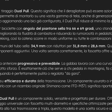
 tiraggio
Dual Pull
. Questo significa che il deragliatore può essere azion
ermette di montarlo su una vasta gamma di telai, anche di generazioni 
ggiornando una bici già configurata, il Dual Pull riduce al minimo la po
r biciclette con
angolo del piantone sella tra 66 e 69 gradi
, uno stand
 migliorando la fluidità di cambiata e riducendo la rumorosità in pedalat
/trekking, così la catena scorre in modo uniforme su tutte le combinazio
muni del tubo sella:
34,9 mm
con riduttori per
31,8 mm
e
28,6 mm
. Qu
componenti aggiuntivi. Una volta serrata correttamente, la fascetta offre
ta anteriore
progressiva e prevedibile
. La gabbia lavora con una curvat
sotto sforzo. È esattamente ciò che serve a chi pedala in montagna, fa c
uando è perfettamente pulita o regolata “da gara”.
 su
efficienza e durata
della trasmissione. Un componente usurato o in
rlo con un ricambio originale Shimano come l’FD-M371 significa riportar
ual Pull
è un componente solido, versatile e progettato per durare. Offr
io universale con fascetta multi-diametro e specifiche ottimizzate pe
ità alla tua trasmissione a tripla, questo modello è una scelta sicura e