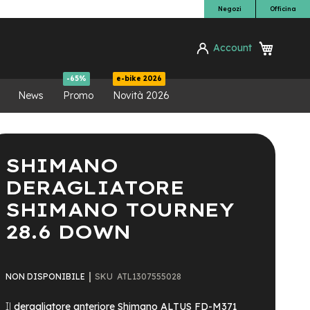
Negozi
Officina
Carrello
Account
ca
-65%
e-bike 2026
News
Promo
Novità 2026
SHIMANO
DERAGLIATORE
SHIMANO TOURNEY
28.6 DOWN
SKU
ATL1307555028
NON DISPONIBILE
Il
deragliatore anteriore Shimano ALTUS FD-M371