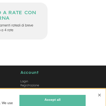
 A RATE CON
RNA
menti rateali di breve
o a 4 rate
Account
Login
Registrazione
Il mio account
Lista dei desideri