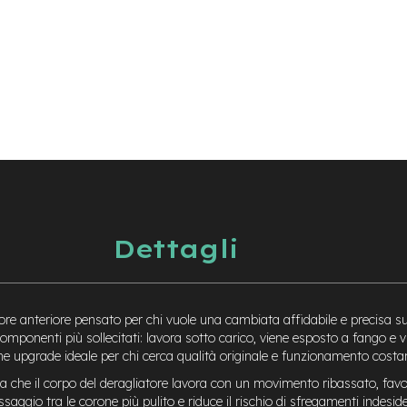
Dettagli
ore anteriore pensato per chi vuole una cambiata affidabile e precisa su 
i componenti più sollecitati: lavora sotto carico, viene esposto a fango e
e upgrade ideale per chi cerca qualità originale e funzionamento costa
che il corpo del deragliatore lavora con un movimento ribassato, favor
ggio tra le corone più pulito e riduce il rischio di sfregamenti indesidera