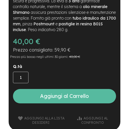
B
sicura e progressiva. La leva a
3 dita
garantisce
F
controllo naturale, mentre il sistema a
olio minerale
r
Shimano
assicura prestazioni silenziose e manutenzione
o
semplice. Fornito già pronto con
tubo idraulico da 1700
n
mm
, pinza
Postmount
e
pastiglie in resina B01S
t
incluse
. Peso indicativo 280 g.
/
H
40,00 €
a
r
59,90 €
d
Prezzo più basso negli ultimi 30 giorni:
40,00 €
t
a
Q.tà
i
l
m
o
t
Aggiungi al Carrello
o
r
e
c
AGGIUNGI ALLA LISTA
AGGIUNGI AL
e
DESIDERI
CONFRONTO
n