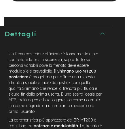
t
r
a
l
e
Dettagli
m
o
t
o
Un freno posteriore efficiente è fondamentale per
r
e
controllare la bici in sicurezza, soprattutto su
a
percorsi variabili dove la frenata deve essere
m
modulabile e prevedibile. Il
Shimano BR-MT200
o
posteriore
è progettato per offrire una risposta
z
idraulica stabile e facile da gestire, con quella
z
qualità Shimano che rende la frenata più fluida e
o
sicura fin dalla prima uscita. È una scelta ideale per
MTB, trekking ed e-bike leggere, sia come ricambio
e
sia come upgrade da un impianto meccanico o
-
ormai usurato.
M
T
La caratteristica più apprezzata del BR-MT200 è
B
l’equilibrio tra
potenza e modulabilità
. La frenata è
E