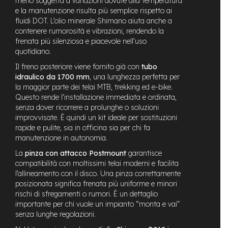
meno soggetta a variazioni dovute alla temperatura
e
e la manutenzione risulta più semplice rispetto ai
-
fluidi DOT. L’olio minerale Shimano aiuta anche a
C
contenere rumorosità e vibrazioni, rendendo la
i
frenata più silenziosa e piacevole nell’uso
t
quotidiano.
y
b
Il freno posteriore viene fornito già con
tubo
i
idraulico da 1700 mm
, una lunghezza perfetta per
k
la maggior parte dei telai MTB, trekking ed e-bike.
e
Questo rende l’installazione immediata e ordinata,
senza dover ricorrere a prolunghe o soluzioni
m
improvvisate. È quindi un kit ideale per sostituzioni
o
rapide e pulite, sia in officina sia per chi fa
t
manutenzione in autonomia.
o
r
La
pinza con attacco Postmount
garantisce
e
compatibilità con moltissimi telai moderni e facilita
a
l’allineamento con il disco. Una pinza correttamente
m
posizionata significa frenata più uniforme e minori
o
rischi di sfregamenti o rumori. È un dettaglio
z
z
importante per chi vuole un impianto “monta e vai”
o
senza lunghe regolazioni.