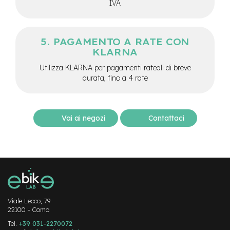
d
IVA
s
U
s
PAGAMENTO A RATE CON
a
KLARNA
t
o
Utilizza KLARNA per pagamenti rateali di breve
durata, fino a 4 rate
e
-
T
r
Vai ai negozi
Contattaci
e
k
k
i
n
g
U
s
a
Viale Lecco, 79
t
22100 - Como
o
Tel.
+39 031-2270072