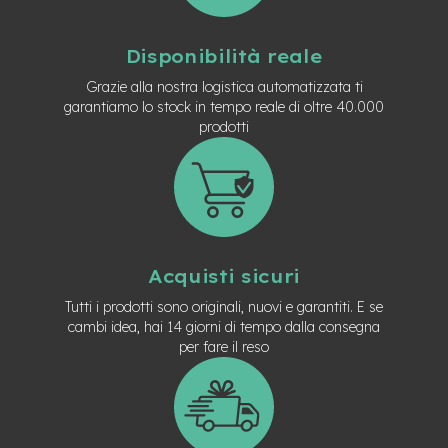
M
o
t
Disponibilità reale
o
r
Grazie alla nostra logistica automatizzata ti
e
garantiamo lo stock in tempo reale di oltre 40.000
a
prodotti
m
o
z
z
o
e
-
Acquisti sicuri
B
i
Tutti i prodotti sono originali, nuovi e garantiti. E se
k
cambi idea, hai 14 giorni di tempo dalla consegna
e
P
per fare il reso
i
e
g
h
e