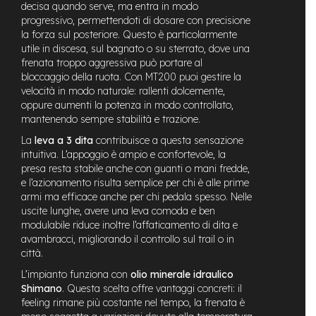
decisa quando serve, ma entra in modo
n
progressivo, permettendoti di dosare con precisione
d
u
la forza sul posteriore. Questo è particolarmente
r
utile in discesa, sul bagnato o su sterrato, dove una
o
frenata troppo aggressiva può portare al
bloccaggio della ruota. Con MT200 puoi gestire la
e
velocità in modo naturale: rallenti dolcemente,
-
oppure aumenti la potenza in modo controllato,
U
mantenendo sempre stabilità e trazione.
r
b
La
leva a 3 dita
contribuisce a questa sensazione
a
intuitiva. L’appoggio è ampio e confortevole, la
n
presa resta stabile anche con guanti o mani fredde,
e l’azionamento risulta semplice per chi è alle prime
e
armi ma efficace anche per chi pedala spesso. Nelle
-
uscite lunghe, avere una leva comoda e ben
T
modulabile riduce inoltre l’affaticamento di dita e
r
avambracci, migliorando il controllo sul trail o in
e
k
città.
k
L’impianto funziona con
olio minerale idraulico
i
Shimano
. Questa scelta offre vantaggi concreti: il
n
feeling rimane più costante nel tempo, la frenata è
g