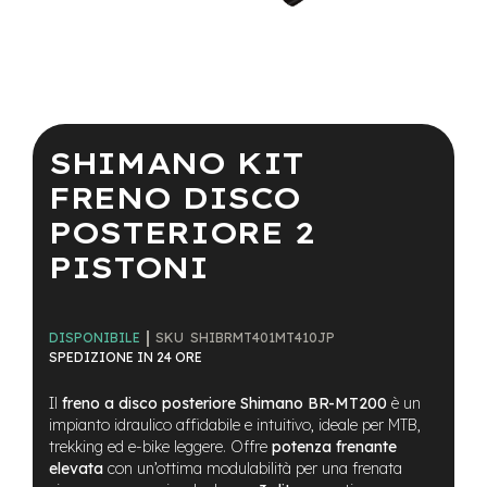
a
i
n
e
Vai
-
all'inizio
M
della
SHIMANO KIT
T
galleria
B
di
FRENO DISCO
S
immagini
u
POSTERIORE 2
p
e
PISTONI
r
l
i
g
SKU
SHIBRMT401MT410JP
DISPONIBILE
h
SPEDIZIONE IN 24 ORE
t
Il
freno a disco posteriore Shimano BR-MT200
è un
e
impianto idraulico affidabile e intuitivo, ideale per MTB,
-
trekking ed e-bike leggere. Offre
potenza frenante
M
elevata
con un’ottima modulabilità per una frenata
T