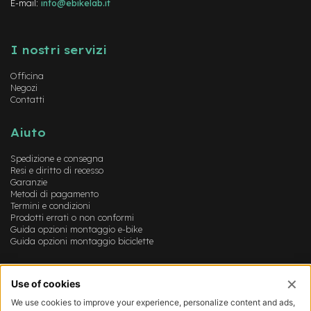
E-mail:
info@ebikelab.it
e
-
Instagram
FaceBook
YouTube
M
T
I nostri servizi
B
U
Officina
s
Negozi
a
Contatti
t
o
Aiuto
e
-
Spedizione e consegna
C
Resi e diritto di recesso
i
Garanzie
Metodi di pagamento
t
Termini e condizioni
y
Prodotti errati o non conformi
B
Guida opzioni montaggio e-bike
i
Guida opzioni montaggio biciclette
k
e
U
Account
s
a
Login
t