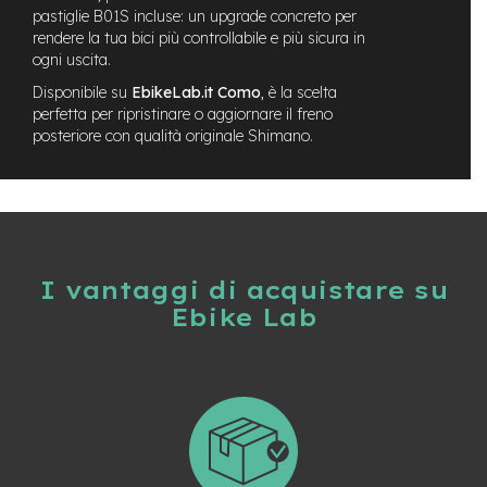
-
pastiglie B01S incluse: un upgrade concreto per
F
rendere la tua bici più controllabile e più sicura in
a
ogni uscita.
t
Disponibile su
EbikeLab.it Como
, è la scelta
B
i
perfetta per ripristinare o aggiornare il freno
k
posteriore con qualità originale Shimano.
e
M
o
t
o
r
I vantaggi di acquistare su
e
c
Ebike Lab
e
n
t
r
a
l
e