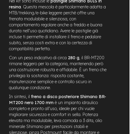
Nel kit sono incluse le
pastiglie Shimano B01S in
M
resina
. Questa mescola è particolarmente adatta a
o
MTB/trekking/e-bike leggere perché offre una
t
o
frenata modulabile e silenziosa, con
r
comportamento regolare anche a freddo e buona
e
durata nell’uso quotidiano. Avere le pastiglie già
c
incluse ti permette di installare il freno e pedalare
e
subito, senza costi extra e con la certezza di
n
compatibilità perfetta.
t
r
Con un peso indicativo di circa
280 g
, il BR-MT200
a
rimane leggero per la categoria, mantenendo però
l
una costruzione robusta e affidabile. È un freno che
e
privilegia la sostanza: risposta costante,
manutenzione semplice e controllo sicuro in
e
qualunque condizione.
-
G
In sintesi, il
freno a disco posteriore Shimano BR-
r
MT200 nero 1700 mm
è un impianto idraulico
a
completo e pronto all’uso, ideale per chi vuole
v
migliorare sicurezza e comfort in sella. Potenza
e
elevata ma modulabile, leva comoda a 3 dita, olio
l
minerale Shimano per prestazioni stabili e
silenziose, pinza Postmount facile da montare e
e