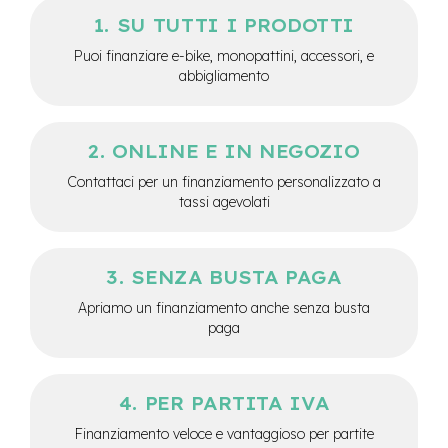
e
SU TUTTI I PRODOTTI
a
m
Puoi finanziare e-bike, monopattini, accessori, e
o
abbigliamento
z
z
o
ONLINE E IN NEGOZIO
e
-
Contattaci per un finanziamento personalizzato a
B
tassi agevolati
i
k
e
C
SENZA BUSTA PAGA
a
r
Apriamo un finanziamento anche senza busta
g
paga
o
e
-
PER PARTITA IVA
K
i
Finanziamento veloce e vantaggioso per partite