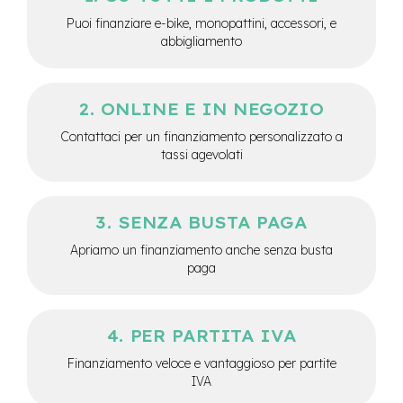
e
Puoi finanziare e-bike, monopattini, accessori, e
a
abbigliamento
m
o
z
z
ONLINE E IN NEGOZIO
o
Contattaci per un finanziamento personalizzato a
e
tassi agevolati
-
B
i
k
SENZA BUSTA PAGA
e
C
Apriamo un finanziamento anche senza busta
a
paga
r
g
o
PER PARTITA IVA
e
-
Finanziamento veloce e vantaggioso per partite
K
IVA
i