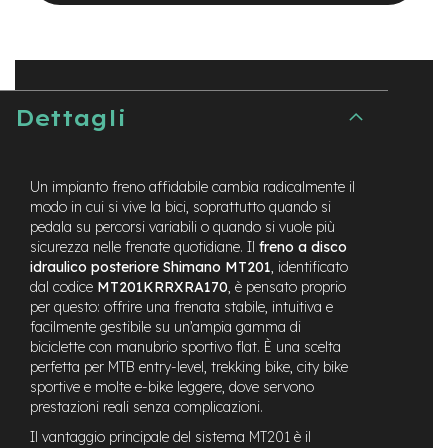
t
r
a
l
e
Dettagli
m
o
t
o
Un impianto freno affidabile cambia radicalmente il
r
e
modo in cui si vive la bici, soprattutto quando si
a
pedala su percorsi variabili o quando si vuole più
m
sicurezza nelle frenate quotidiane. Il
freno a disco
o
idraulico posteriore Shimano MT201
, identificato
z
dal codice
MT201KRRXRA170
, è pensato proprio
z
per questo: offrire una frenata stabile, intuitiva e
o
facilmente gestibile su un’ampia gamma di
biciclette con manubrio sportivo flat. È una scelta
e
perfetta per MTB entry-level, trekking bike, city bike
-
sportive e molte e-bike leggere, dove servono
M
T
prestazioni reali senza complicazioni.
B
Il vantaggio principale del sistema MT201 è il
E