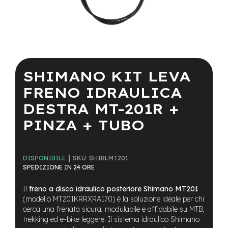
a
i
n
e
Vai
-
all'inizio
M
della
SHIMANO KIT LEVA
T
galleria
B
di
FRENO IDRAULICA
S
immagini
u
DESTRA MT-201R +
p
e
PINZA + TUBO
r
l
i
g
SKU
SHIBLMT201
DISPONIBILE
h
SPEDIZIONE IN 24 ORE
t
Il
freno a disco idraulico posteriore Shimano MT201
e
(modello MT201KRRXRA170) è la soluzione ideale per chi
-
cerca una frenata sicura, modulabile e affidabile su MTB,
M
trekking ed e-bike leggere. Il sistema idraulico Shimano
T