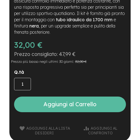
B
assicura controllo immediato e potenza costante, con
F
una risposta progressiva perfetta sia per principianti sia
r
per utilizzo sportivo quotidiano. Il kit è fornito già pronto
o
per il montaggio con
tubo idraulico da 1700 mm
e
n
finitura
nera
, per un upgrade semplice e pulito della
t
frenata posteriore.
/
H
32,00 €
a
r
47,99 €
d
Prezzo più basso negli ultimi 30 giorni:
32,00 €
t
a
Q.tà
i
l
m
o
t
Aggiungi al Carrello
o
r
e
c
AGGIUNGI ALLA LISTA
AGGIUNGI AL
e
DESIDERI
CONFRONTO
n