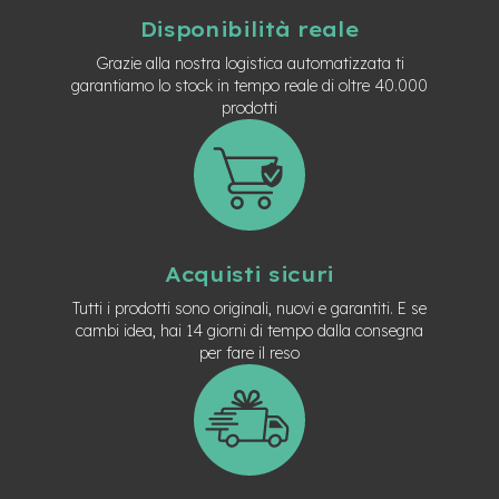
M
o
Disponibilità reale
t
o
Grazie alla nostra logistica automatizzata ti
r
garantiamo lo stock in tempo reale di oltre 40.000
e
prodotti
a
m
o
z
z
o
e
Acquisti sicuri
-
B
Tutti i prodotti sono originali, nuovi e garantiti. E se
i
cambi idea, hai 14 giorni di tempo dalla consegna
k
per fare il reso
e
P
i
e
g
h
e