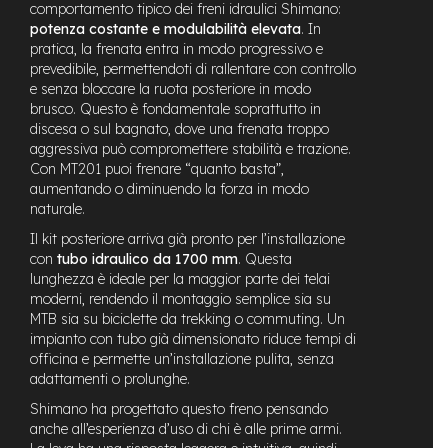
comportamento tipico dei freni idraulici Shimano:
n
potenza costante e modulabilità elevata
. In
d
u
pratica, la frenata entra in modo progressivo e
r
prevedibile, permettendoti di rallentare con controllo
o
e senza bloccare la ruota posteriore in modo
brusco. Questo è fondamentale soprattutto in
e
discesa o sul bagnato, dove una frenata troppo
-
aggressiva può compromettere stabilità e trazione.
U
Con MT201 puoi frenare “quanto basta”,
r
aumentando o diminuendo la forza in modo
b
naturale.
a
n
Il kit posteriore arriva già pronto per l’installazione
con
tubo idraulico da 1700 mm
. Questa
e
lunghezza è ideale per la maggior parte dei telai
-
moderni, rendendo il montaggio semplice sia su
T
MTB sia su biciclette da trekking o commuting. Un
r
impianto con tubo già dimensionato riduce tempi di
e
k
officina e permette un’installazione pulita, senza
k
adattamenti o prolunghe.
i
Shimano ha progettato questo freno pensando
n
anche all’esperienza d’uso di chi è alle prime armi.
g