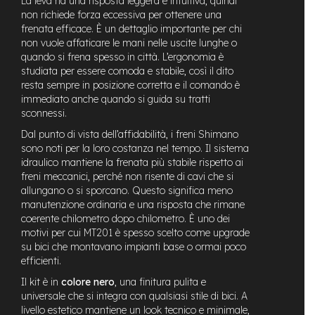
La leva ha una risposta leggera e intuitiva, quindi
e
non richiede forza eccessiva per ottenere una
-
frenata efficace. È un dettaglio importante per chi
C
non vuole affaticare le mani nelle uscite lunghe o
i
quando si frena spesso in città. L’ergonomia è
t
studiata per essere comoda e stabile, così il dito
y
resta sempre in posizione corretta e il comando è
b
immediato anche quando si guida su tratti
i
sconnessi.
k
e
Dal punto di vista dell’affidabilità, i freni Shimano
sono noti per la loro costanza nel tempo. Il sistema
m
idraulico mantiene la frenata più stabile rispetto ai
o
freni meccanici, perché non risente di cavi che si
t
allungano o si sporcano. Questo significa meno
o
manutenzione ordinaria e una risposta che rimane
r
e
coerente chilometro dopo chilometro. È uno dei
a
motivi per cui MT201 è spesso scelto come upgrade
m
su bici che montavano impianti base o ormai poco
o
efficienti.
z
z
Il kit è in
colore nero
, una finitura pulita e
o
universale che si integra con qualsiasi stile di bici. A
livello estetico mantiene un look tecnico e minimale,