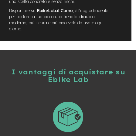
una scelta concreta e senza rischi.
-
F
Disponibile su
EbikeLab.it Como
, è l’upgrade ideale
a
per portare la tua bici a una frenata idraulica
t
moderna, più sicura e più piacevole da usare ogni
B
giorno.
i
k
e
M
o
t
I vantaggi di acquistare su
o
r
Ebike Lab
e
c
e
n
t
r
a
l
e