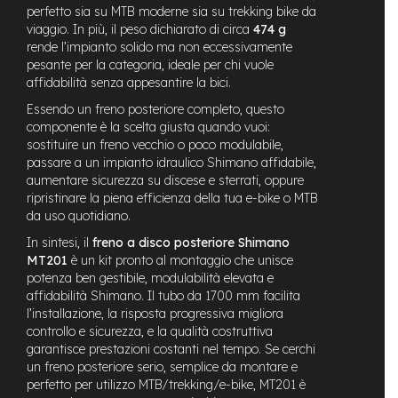
M
perfetto sia su MTB moderne sia su trekking bike da
o
viaggio. In più, il peso dichiarato di circa
474 g
t
rende l’impianto solido ma non eccessivamente
o
pesante per la categoria, ideale per chi vuole
r
affidabilità senza appesantire la bici.
e
c
Essendo un freno posteriore completo, questo
e
componente è la scelta giusta quando vuoi:
n
sostituire un freno vecchio o poco modulabile,
t
passare a un impianto idraulico Shimano affidabile,
r
aumentare sicurezza su discese e sterrati, oppure
a
ripristinare la piena efficienza della tua e-bike o MTB
l
e
da uso quotidiano.
In sintesi, il
freno a disco posteriore Shimano
e
MT201
è un kit pronto al montaggio che unisce
-
potenza ben gestibile, modulabilità elevata e
G
affidabilità Shimano. Il tubo da 1700 mm facilita
r
a
l’installazione, la risposta progressiva migliora
v
controllo e sicurezza, e la qualità costruttiva
e
garantisce prestazioni costanti nel tempo. Se cerchi
l
un freno posteriore serio, semplice da montare e
perfetto per utilizzo MTB/trekking/e-bike, MT201 è
e