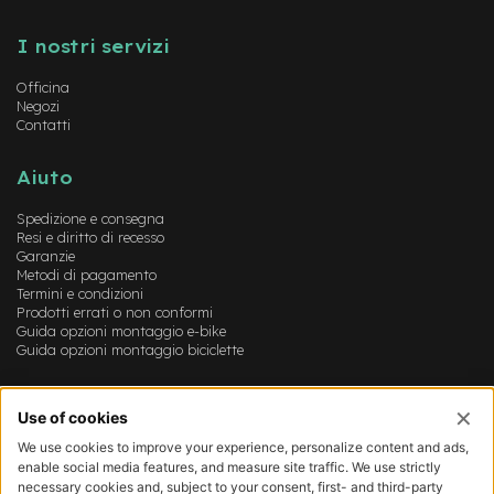
e
Instagram
FaceBook
YouTube
-
I nostri servizi
M
T
Officina
B
Negozi
U
Contatti
s
a
t
Aiuto
o
Spedizione e consegna
e
Resi e diritto di recesso
-
Garanzie
C
Metodi di pagamento
i
Termini e condizioni
t
Prodotti errati o non conformi
y
Guida opzioni montaggio e-bike
B
Guida opzioni montaggio biciclette
i
k
Account
e
U
Login
s
Registrazione
a
Il mio account
t