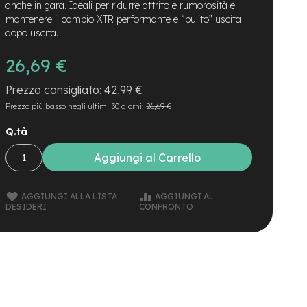
anche in gara. Ideali per ridurre attrito e rumorosità e
mantenere il cambio XTR performante e “pulito” uscita
dopo uscita.
26,69 €
42,99 €
Prezzo più basso negli ultimi 30 giorni:
26,69 €
Q.tà
Aggiungi al Carrello
AGGIUNGI ALLA LISTA
AGGIUNGI AL
DESIDERI
CONFRONTO