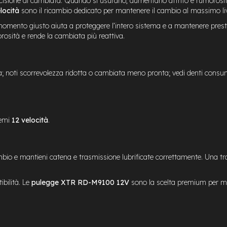
cisione di cambiata. Quando si usurano, aumentano attrito e rumorosità
locità
sono il ricambio dedicato per mantenere il cambio al massimo liv
 momento giusto aiuta a proteggere l’intero sistema e a mantenere presta
rosità e rende la cambiata più reattiva.
zia; noti scorrevolezza ridotta o cambiata meno pronta; vedi denti cons
temi
12 velocità
.
mbio e mantieni catena e trasmissione lubrificate correttamente. Una t
bilità. Le
pulegge XTR RD-M9100 12V
sono la scelta premium per ma