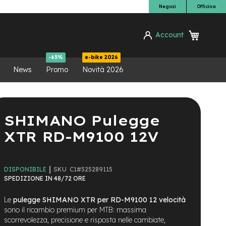
Negozi
Officina
Carrello
Account
ca
-65%
e-bike 2026
News
Promo
Novità 2026
SHIMANO Pulegge
XTR RD-M9100 12V
SKU
C1#525289115
DISPONIBILE
SPEDIZIONE IN 48/72 ORE
Le
pulegge SHIMANO XTR per RD-M9100 12 velocità
sono il ricambio premium per MTB: massima
scorrevolezza, precisione e risposta nelle cambiate,