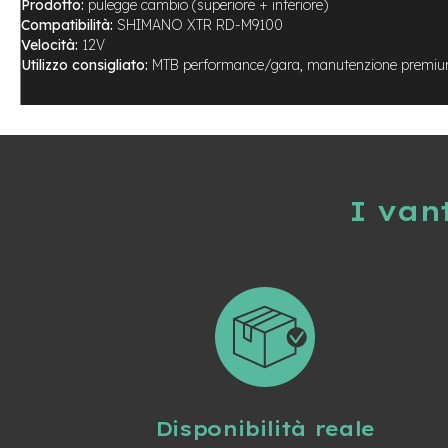
Prodotto:
pulegge cambio (superiore + inferiore)
City
Compatibilità:
SHIMANO XTR RD-M9100
Bike
Velocità:
12V
Utilizzo consigliato:
MTB performance/gara, manutenzione premi
BMX
MTB
Mtb
Full
Mtb
Front
I van
Bici
pieghevoli
Bici
da
corsa
Gravel
e-
Scooter
Accessori
Disponibilità reale
Alimentatori
monopattino