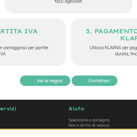
tassi agevolati
ARTITA IVA
PAGAMENTO
KLA
e vantaggioso per partite
Utilizza KLARNA per paga
IVA
durata, fin
Vai ai negozi
Contattaci
servizi
Aiuto
Spedizione e consegna
Resi e diritto di recesso
Garanzie
Metodi di pagamento