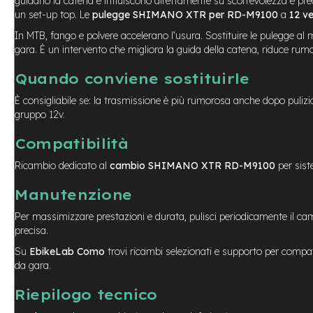
guidano la catena e influiscono direttamente su scorrevolezza e pre
Usato
un set-up top. Le
pulegge SHIMANO XTR per RD-M9100
a
12 ve
e-
Trekking
In MTB, fango e polvere accelerano l’usura. Sostituire le pulegge al
Usato
gara. È un intervento che migliora la guida della catena, riduce rumo
e-
Quando conviene sostituirle
MTB
Usato
È consigliabile se: la trasmissione è più rumorosa anche dopo puli
gruppo 12v.
e-
City
Compatibilità
Bike
Usato
Ricambio dedicato al
cambio SHIMANO XTR RD-M9100
per sis
e-
Manutenzione
Fat
Bike
Per massimizzare prestazioni e durata, pulisci periodicamente il ca
Usato
precisa.
Bici
Su
EbikeLab Como
trovi ricambi selezionati e supporto per compati
Muscolari
da gara.
Usato
Bike
Riepilogo tecnico
Bambino