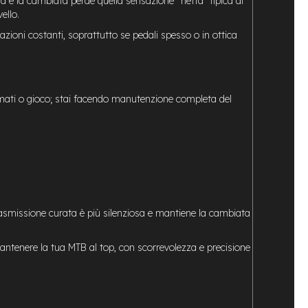
 e la cambiata perde quella sensazione “netta” tipica di
ello.
zioni costanti, soprattutto se pedali spesso o in ottica
umati o gioco; stai facendo manutenzione completa del
rasmissione curata è più silenziosa e mantiene la cambiata
ntenere la tua MTB al top, con scorrevolezza e precisione