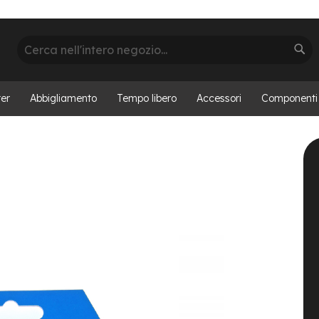
Cerca
Cer
er
Abbigliamento
Tempo libero
Accessori
Componenti