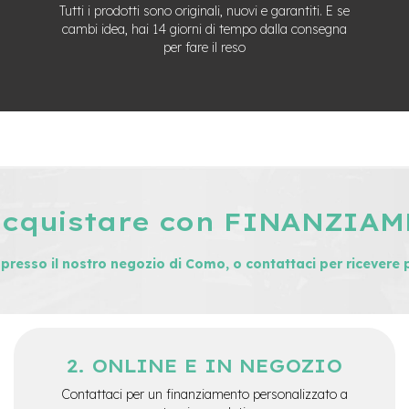
Tutti i prodotti sono originali, nuovi e garantiti. E se
cambi idea, hai 14 giorni di tempo dalla consegna
per fare il reso
acquistare con FINANZIA
i presso il nostro negozio di Como, o contattaci per ricevere 
ONLINE E IN NEGOZIO
Contattaci per un finanziamento personalizzato a