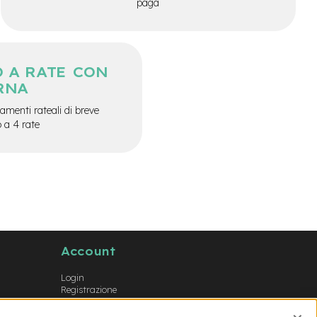
paga
 A RATE CON
RNA
menti rateali di breve
o a 4 rate
Account
Login
Registrazione
Il mio account
Lista dei desideri