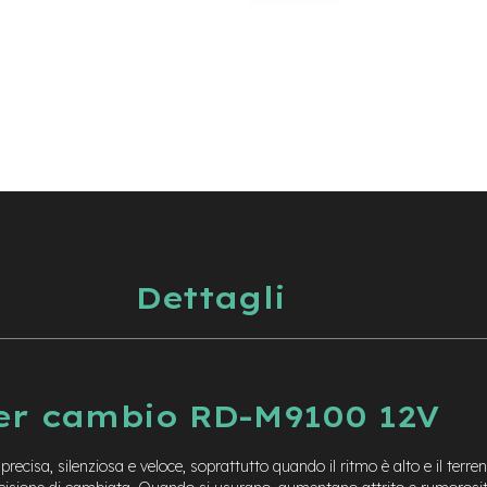
Dettagli
r cambio RD-M9100 12V
recisa, silenziosa e veloce, soprattutto quando il ritmo è alto e il terr