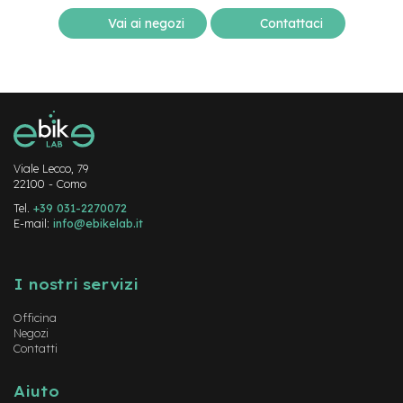
v
o
Vai ai negozi
Contattaci
l
i
M
o
t
o
r
Viale Lecco, 79
e
22100 - Como
c
e
Tel.
+39 031-2270072
n
E-mail:
info@ebikelab.it
t
r
Instagram
FaceBook
YouTube
a
l
I nostri servizi
e
Officina
M
Negozi
Contatti
o
t
o
Aiuto
r