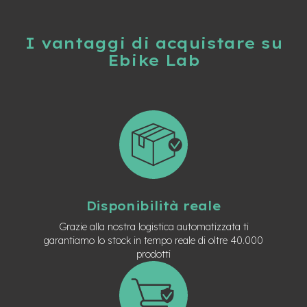
e
-
C
I vantaggi di acquistare su
i
Ebike Lab
t
y
b
i
k
e
m
o
t
o
r
Disponibilità reale
e
a
Grazie alla nostra logistica automatizzata ti
m
garantiamo lo stock in tempo reale di oltre 40.000
o
prodotti
z
z
o