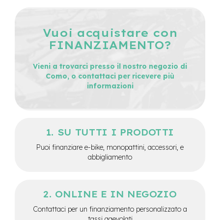
-
F
a
Vuoi acquistare con
t
B
FINANZIAMENTO?
i
k
Vieni a trovarci presso il nostro negozio di
e
Como, o contattaci per ricevere più
informazioni
M
o
t
o
r
SU TUTTI I PRODOTTI
e
c
Puoi finanziare e-bike, monopattini, accessori, e
e
abbigliamento
n
t
r
a
ONLINE E IN NEGOZIO
l
e
Contattaci per un finanziamento personalizzato a
tassi agevolati