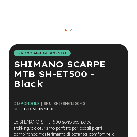
a
i
n
e
-
Vai
M
T
all'inizio
B
della
PROMO ABBIGLIAMENTO
S
galleria
u
SHIMANO SCARPE
di
p
immagini
e
MTB SH-ET500 -
r
Black
l
i
g
h
SKU
SHIESHET500MG
t
DISPONIBILE
SPEDIZIONE IN 24 ORE
e
-
Le SHIMANO SH-ET500 sono scarpe da
M
trekking/cicloturismo perfette per pedali piatti,
T
combinando trasferimento di potenza, comfort nella