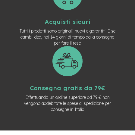
M
o
t
o
Acquisti sicuri
r
e
Tutti i prodotti sono originali, nuovi e garantiti. E se
c
cambi idea, hai 14 giorni di tempo dalla consegna
e
per fare il reso
n
t
r
a
l
e
e
Consegna gratis da 79€
-
G
Effettuando un ordine superiore ad 79 € non
r
vengono addebitate le spese di spedizione per
a
consegne in Italia
v
e
l
e