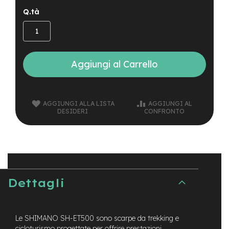
t
Q.tà
r
a
l
e
m
Aggiungi al Carrello
o
t
o
r
AGGIUNGI ALLA LISTA
AGGIUNGI AL
e
DESIDERI
CONFRONTO
a
m
o
z
z
o
e
Dettagli
-
M
T
B
Le SHIMANO SH-ET500 sono scarpe da trekking e
E
cicloturismo progettate per offrire prestazioni