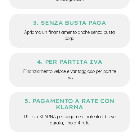
M
o
t
o
SENZA BUSTA PAGA
r
e
Apriamo un finanziamento anche senza busta
a
paga
m
o
z
z
PER PARTITA IVA
o
Finanziamento veloce e vantaggioso per partite
e
IVA
-
B
i
k
PAGAMENTO A RATE CON
e
KLARNA
P
i
Utilizza KLARNA per pagamenti rateali di breve
e
durata, fino a 4 rate
g
h
e