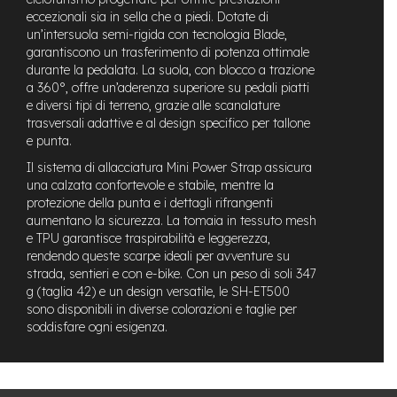
n
eccezionali sia in sella che a piedi. Dotate di
d
un’intersuola semi-rigida con tecnologia Blade,
u
garantiscono un trasferimento di potenza ottimale
r
durante la pedalata. La suola, con blocco a trazione
o
a 360°, offre un’aderenza superiore su pedali piatti
e diversi tipi di terreno, grazie alle scanalature
e
trasversali adattive e al design specifico per tallone
-
U
e punta.
r
Il sistema di allacciatura Mini Power Strap assicura
b
una calzata confortevole e stabile, mentre la
a
protezione della punta e i dettagli rifrangenti
n
aumentano la sicurezza. La tomaia in tessuto mesh
e
e TPU garantisce traspirabilità e leggerezza,
-
rendendo queste scarpe ideali per avventure su
T
strada, sentieri e con e-bike. Con un peso di soli 347
r
g (taglia 42) e un design versatile, le SH-ET500
e
sono disponibili in diverse colorazioni e taglie per
k
soddisfare ogni esigenza.
k
i
n
g