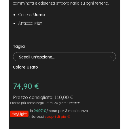
B
camminata e aderenza straordinaria su ogni terreno.
F
r
Genere:
Uomo
o
n
Attacco:
Flat
t
/
H
a
Taglia
r
d
t
a
Colore Usato
i
l
74,90 €
m
o
t
110,00 €
o
Prezzo più basso negli ultimi 30 giorni:
74,90 €
r
e
da
24,97 €
/mese per 3 mesi senza
c
interessi
scopri di più
e
n