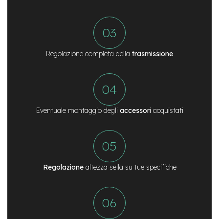
n
d
u
r
o
Regolazione completa della
trasmissione
e
-
U
r
b
a
Eventuale montaggio degli
accessori
acquistati
n
e
-
T
r
e
Regolazione
altezza sella su tue specifiche
k
k
i
n
g