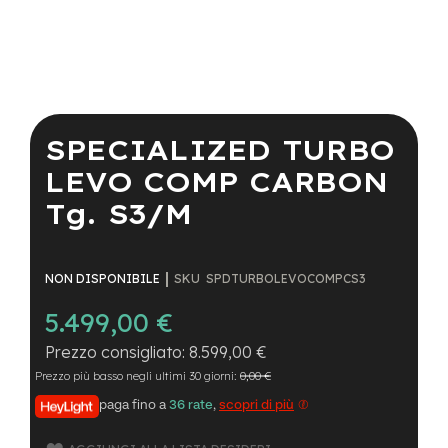
a
i
n
e
Vai
-
all'inizio
M
della
SPECIALIZED TURBO
T
galleria
B
di
LEVO COMP CARBON
S
immagini
u
Tg. S3/M
p
e
r
l
SKU
SPDTURBOLEVOCOMPCS3
NON DISPONIBILE
i
g
5.499,00 €
h
t
8.599,00 €
Prezzo più basso negli ultimi 30 giorni:
0,00 €
e
-
paga fino a
36 rate
,
scopri di più
M
T