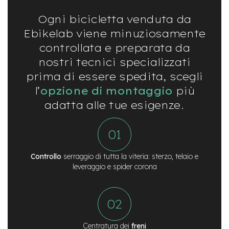
t
r
Ogni bicicletta venduta da
a
l
Ebikelab viene minuziosamente
e
controllata e preparata da
m
nostri tecnici specializzati
o
prima di essere spedita, scegli
t
o
l’
opzione di montaggio
più
r
adatta alle tue esigenze.
e
a
m
o
z
z
Controllo
serraggio di tutta la viteria: sterzo, telaio e
o
leveraggio e spider corona
e
-
M
T
B
Centratura dei
freni
E