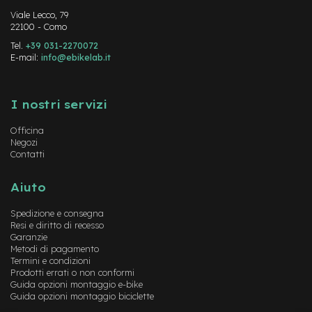
d
s
Viale Lecco, 79
22100 - Como
U
Tel.
+39 031-2270072
s
E-mail:
info@ebikelab.it
a
t
Instagram
FaceBook
YouTube
o
I nostri servizi
e
-
Officina
T
Negozi
r
Contatti
e
k
Aiuto
k
i
Spedizione e consegna
n
Resi e diritto di recesso
g
Garanzie
U
Metodi di pagamento
s
Termini e condizioni
a
Prodotti errati o non conformi
t
Guida opzioni montaggio e-bike
o
Guida opzioni montaggio biciclette