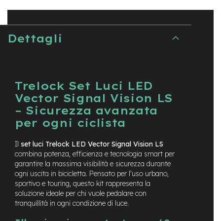
t
r
a
l
Dettagli
e
m
o
t
Trelock Set Luci LED
o
r
Vector Signal Vision LS
e
– Sicurezza avanzata
a
m
per ogni ciclista
o
z
Il
set luci Trelock LED Vector Signal Vision LS
z
combina potenza, efficienza e tecnologia smart per
o
garantire la massima visibilità e sicurezza durante
ogni uscita in bicicletta. Pensato per l'uso urbano,
e
-
sportivo e touring, questo kit rappresenta la
M
soluzione ideale per chi vuole pedalare con
T
tranquillità in ogni condizione di luce.
B
E