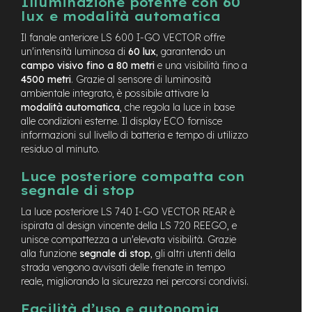
Illuminazione potente con 60
n
lux e modalità automatica
d
u
Il fanale anteriore LS 600 I-GO VECTOR offre
r
un'intensità luminosa di
60 lux
, garantendo un
o
campo visivo fino a 80 metri
e una visibilità fino a
4500 metri
. Grazie al sensore di luminosità
e
ambientale integrato, è possibile attivare la
-
modalità automatica
, che regola la luce in base
U
alle condizioni esterne. Il display ECO fornisce
r
informazioni sul livello di batteria e tempo di utilizzo
b
a
residuo al minuto.
n
Luce posteriore compatta con
e
segnale di stop
-
La luce posteriore LS 740 I-GO VECTOR REAR è
T
r
ispirata al design vincente della LS 720 REEGO, e
e
unisce compattezza a un'elevata visibilità. Grazie
k
alla funzione
segnale di stop
, gli altri utenti della
k
strada vengono avvisati delle frenate in tempo
i
reale, migliorando la sicurezza nei percorsi condivisi.
n
g
Facilità d’uso e autonomia