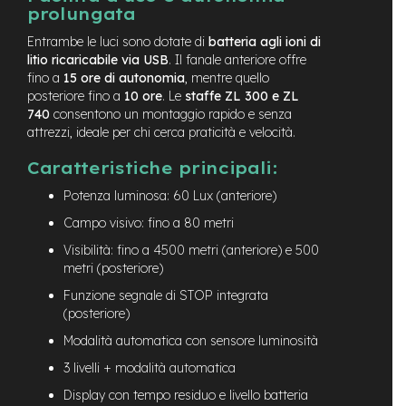
prolungata
e
-
Entrambe le luci sono dotate di
batteria agli ioni di
C
litio ricaricabile via USB
. Il fanale anteriore offre
i
fino a
15 ore di autonomia
, mentre quello
t
posteriore fino a
10 ore
. Le
staffe ZL 300 e ZL
y
740
consentono un montaggio rapido e senza
b
attrezzi, ideale per chi cerca praticità e velocità.
i
k
e
Caratteristiche principali:
Potenza luminosa: 60 Lux (anteriore)
m
o
Campo visivo: fino a 80 metri
t
o
Visibilità: fino a 4500 metri (anteriore) e 500
r
metri (posteriore)
e
Funzione segnale di STOP integrata
a
(posteriore)
m
o
Modalità automatica con sensore luminosità
z
z
3 livelli + modalità automatica
o
Display con tempo residuo e livello batteria