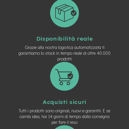
-
F
a
t
B
i
k
Disponibilità reale
e
Grazie alla nostra logistica automatizzata ti
M
garantiamo lo stock in tempo reale di oltre 40.000
o
prodotti
t
o
r
e
c
e
n
t
Acquisti sicuri
r
a
Tutti i prodotti sono originali, nuovi e garantiti. E se
l
cambi idea, hai 14 giorni di tempo dalla consegna
e
per fare il reso