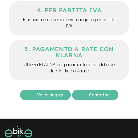
e
a
PER PARTITA IVA
m
Finanziamento veloce e vantaggioso per partite
o
IVA
z
z
o
PAGAMENTO A RATE CON
e
-
KLARNA
B
Utilizza KLARNA per pagamenti rateali di breve
i
durata, fino a 4 rate
k
e
C
a
r
Vai ai negozi
Contattaci
g
o
e
-
K
i