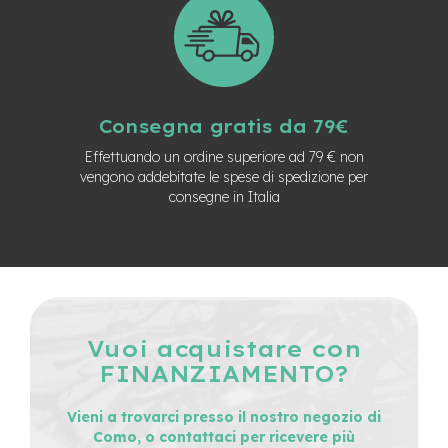
M
o
t
o
r
e
a
Consegna gratis da 79€
m
o
Effettuando un ordine superiore ad 79 € non
z
vengono addebitate le spese di spedizione per
z
consegne in Italia
o
e
-
B
i
k
e
Vuoi acquistare con
P
i
FINANZIAMENTO?
e
g
Vieni a trovarci presso il nostro negozio di
h
e
Como, o contattaci per ricevere più