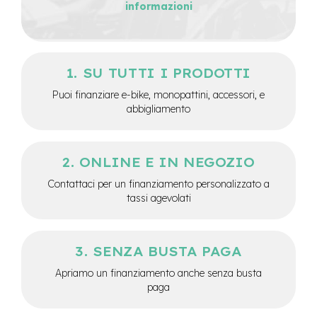
v
informazioni
o
l
i
M
SU TUTTI I PRODOTTI
o
Puoi finanziare e-bike, monopattini, accessori, e
t
o
abbigliamento
r
e
c
e
ONLINE E IN NEGOZIO
n
Contattaci per un finanziamento personalizzato a
t
r
tassi agevolati
a
l
e
SENZA BUSTA PAGA
M
Apriamo un finanziamento anche senza busta
o
paga
t
o
r