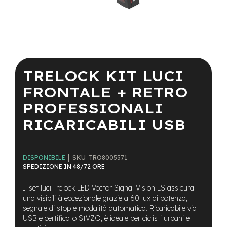
a
i
n
e
Vai
-
all'inizio
M
della
TRELOCK KIT LUCI
T
galleria
B
di
FRONTALE + RETRO
S
immagini
u
PROFESSIONALI
p
e
RICARICABILI USB
r
l
i
g
SKU
TRO8005571
DISPONIBILE
h
SPEDIZIONE IN 48/72 ORE
t
Il set luci Trelock LED Vector Signal Vision LS assicura
e
una visibilità eccezionale grazie a 60 lux di potenza,
-
segnale di stop e modalità automatica. Ricaricabile via
M
USB e certificato StVZO, è ideale per ciclisti urbani e
T