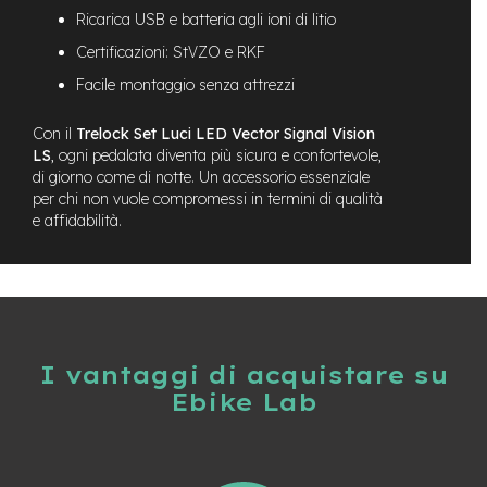
M
Ricarica USB e batteria agli ioni di litio
o
t
Certificazioni: StVZO e RKF
o
Facile montaggio senza attrezzi
r
e
c
Con il
Trelock Set Luci LED Vector Signal Vision
e
LS
, ogni pedalata diventa più sicura e confortevole,
n
di giorno come di notte. Un accessorio essenziale
t
per chi non vuole compromessi in termini di qualità
r
e affidabilità.
a
l
e
e
-
G
r
I vantaggi di acquistare su
a
Ebike Lab
v
e
l
e