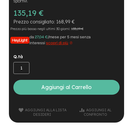
B
sportivi.
F
135,19 €
r
o
168,99 €
n
t
Prezzo più basso negli ultimi 30 giorni:
135,19 €
/
da
27,04 €
/mese per 5 mesi senza
H
a
interessi
scopri di più
r
d
Q.tà
t
a
i
l
Aggiungi al Carrello
m
o
t
o
r
AGGIUNGI ALLA LISTA
AGGIUNGI AL
e
DESIDERI
CONFRONTO
c
e
n