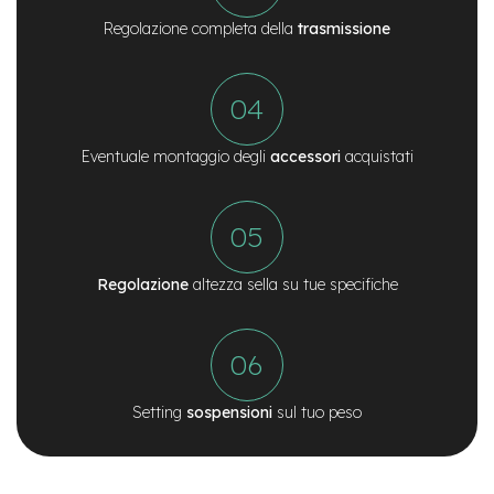
M
o
Regolazione completa della
trasmissione
t
o
r
e
a
m
Eventuale montaggio degli
accessori
acquistati
o
z
z
o
e
-
Regolazione
altezza sella su tue specifiche
B
i
k
e
P
i
Setting
sospensioni
sul tuo peso
e
g
h
e