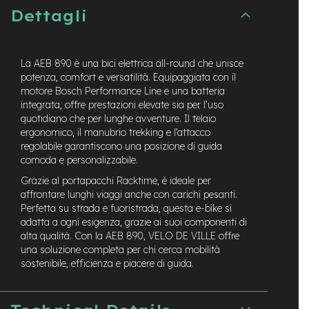
Dettagli
e
-
C
i
La AEB 890 è una bici elettrica all-round che unisce
t
y
potenza, comfort e versatilità. Equipaggiata con il
b
motore Bosch Performance Line e una batteria
i
integrata, offre prestazioni elevate sia per l’uso
k
quotidiano che per lunghe avventure. Il telaio
e
ergonomico, il manubrio trekking e l’attacco
regolabile garantiscono una posizione di guida
m
comoda e personalizzabile.
o
t
Grazie al portapacchi Racktime, è ideale per
o
affrontare lunghi viaggi anche con carichi pesanti.
r
Perfetta su strada e fuoristrada, questa e-bike si
e
adatta a ogni esigenza, grazie ai suoi componenti di
a
alta qualità. Con la AEB 890, VELO DE VILLE offre
m
una soluzione completa per chi cerca mobilità
o
sostenibile, efficienza e piacere di guida.
z
z
o