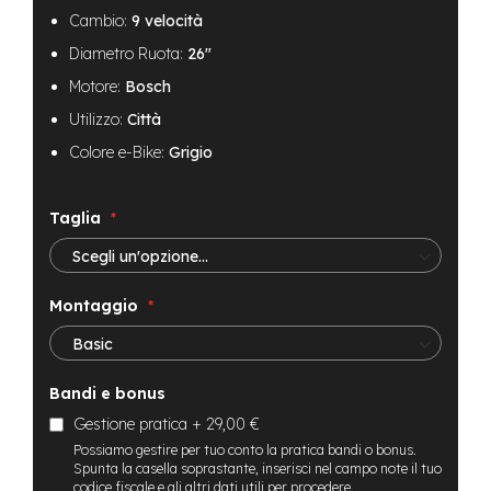
B
Cambio:
9 velocità
F
r
Diametro Ruota:
26"
o
n
Motore:
Bosch
t
Utilizzo:
Città
/
H
Colore e-Bike:
Grigio
a
r
d
Taglia
t
a
i
l
Montaggio
m
o
t
o
Bandi e bonus
r
e
Gestione pratica
+
29,00 €
c
Possiamo gestire per tuo conto la pratica bandi o bonus.
e
Spunta la casella soprastante, inserisci nel campo note il tuo
n
codice fiscale e gli altri dati utili per procedere.