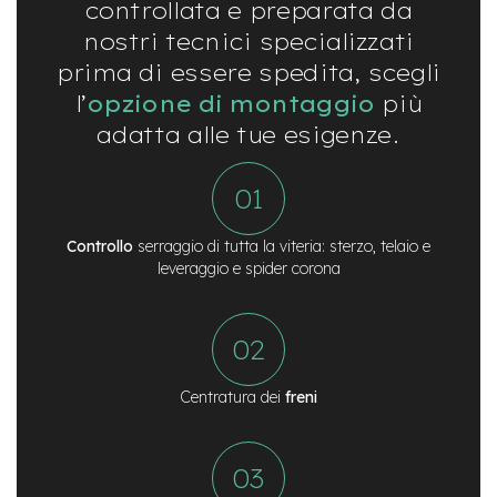
controllata e preparata da
-
F
nostri tecnici specializzati
a
prima di essere spedita, scegli
t
B
l’
opzione di montaggio
più
i
adatta alle tue esigenze.
k
e
M
o
t
Controllo
serraggio di tutta la viteria: sterzo, telaio e
o
leveraggio e spider corona
r
e
c
e
n
t
Centratura dei
freni
r
a
l
e