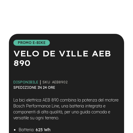
a
i
n
e
Vai
-
all'inizio
M
della
T
PROMO E-BIKE
galleria
B
VELO DE VILLE AEB
di
S
immagini
u
890
p
e
r
l
SKU
AEB8902
DISPONIBILE
i
SPEDIZIONE IN 24 ORE
g
h
La bici elettrica AEB 890 combina la potenza del motore
t
Bosch Performance Line, una batteria integrata e
componenti di alta qualità, per una guida comoda e
e
-
versatile su ogni terreno.
M
T
Batteria:
625 Wh