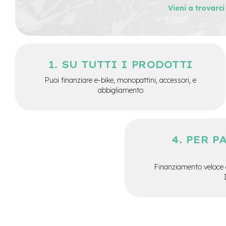
8
Vieni a trovarc
Coperture
10
Coperture
rigide
SU TUTTI I PRODOTTI
8
Puoi finanziare e-bike, monopattini, accessori, e
Coperture
abbigliamento
rigide
10
Coperture
varie
misure
PER P
Dischi
monopattino
Finanziamento veloce 
Illuminazione
Leve
freno
monopattino