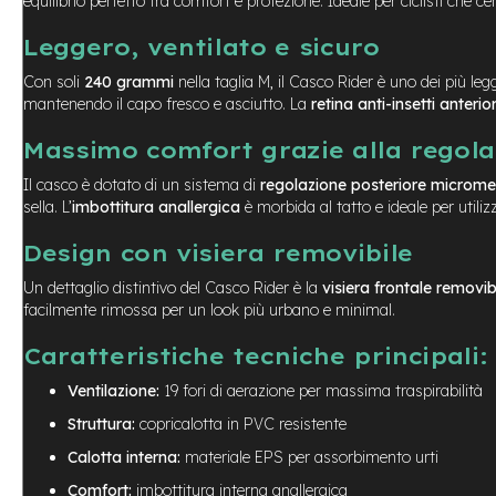
equilibrio perfetto tra comfort e protezione. Ideale per ciclisti che
Usato
e-
Leggero, ventilato e sicuro
Trekking
Usato
Con soli
240 grammi
nella taglia M, il Casco Rider è uno dei più leg
mantenendo il capo fresco e asciutto. La
retina anti-insetti anterio
e-
MTB
Massimo comfort grazie alla regol
Usato
e-
Il casco è dotato di un sistema di
regolazione posteriore microme
City
sella. L’
imbottitura anallergica
è morbida al tatto e ideale per utilizz
Bike
Design con visiera removibile
Usato
e-
Un dettaglio distintivo del Casco Rider è la
visiera frontale removib
Fat
facilmente rimossa per un look più urbano e minimal.
Bike
Usato
Caratteristiche tecniche principali:
Bici
Ventilazione:
19 fori di aerazione per massima traspirabilità
Muscolari
Struttura:
copricalotta in PVC resistente
Usato
Calotta interna:
materiale EPS per assorbimento urti
Bike
Bambino
Comfort:
imbottitura interna anallergica