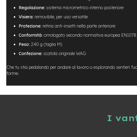
City
Regolazione:
sistema micrometrico interno posteriore
Bike
Visiera:
removibile, per uso versatile
BMX
Protezione:
retina anti-insetti nella parte anteriore
MTB
Conformità:
omologato secondo normativa europea EN1078
Mtb
Full
Peso:
240 g (taglia M)
Mtb
Confezione:
scatola originale WAG
Front
Bici
Che tu stia pedalando per andare al lavoro o esplorando sentieri fuor
pieghevoli
forme.
Bici
da
corsa
Gravel
e-
I van
Scooter
Accessori
Alimentatori
monopattino