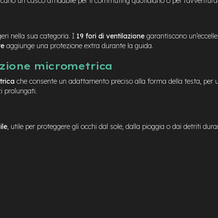
 cercano un casco affidabile per il commuting quotidiano o per l’avventur
geri nella sua categoria. I
19 fori di ventilazione
garantiscono un’eccellen
re
aggiunge una protezione extra durante la guida.
azione micrometrica
trica
che consente un adattamento preciso alla forma della testa, per u
i prolungati.
ile
, utile per proteggere gli occhi dal sole, dalla pioggia o dai detriti d