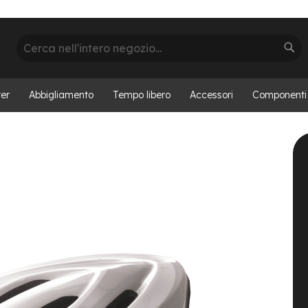
Cerca
Cer
er
Abbigliamento
Tempo libero
Accessori
Componenti