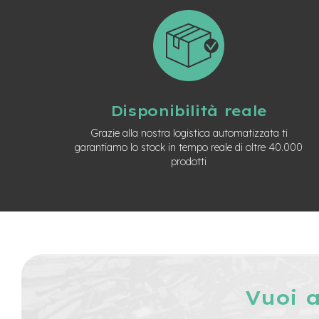
Batterie
monopattino
Borse
monopattino
Camere
d'Aria
Disponibilità reale
monopattino
Grazie alla nostra logistica automatizzata ti
Camere
garantiamo lo stock in tempo reale di oltre 40.000
d'aria
prodotti
8
Camere
d'aria
10
Cavi
e
Guaine
Coperture
Vuoi 
monopattino
Coperture