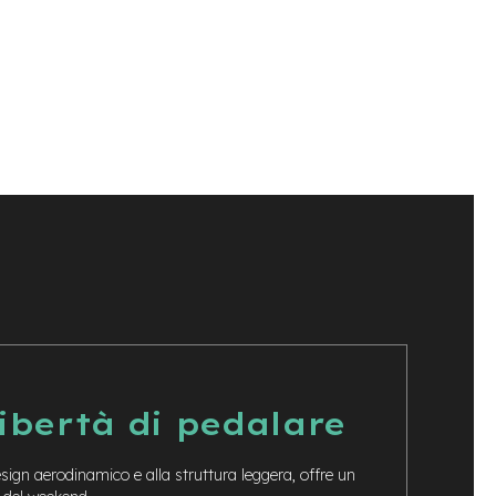
libertà di pedalare
esign aerodinamico e alla struttura leggera, offre un