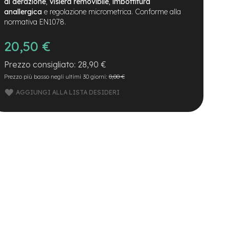
di aerazione
,
visiera removibile
,
imbottitura
anallergica
e regolazione micrometrica. Conforme alla
normativa EN1078.
20,50 €
28,90 €
Prezzo più basso negli ultimi 30 giorni:
0,00 €
AGGIUNGI ALLA LISTA DESIDERI