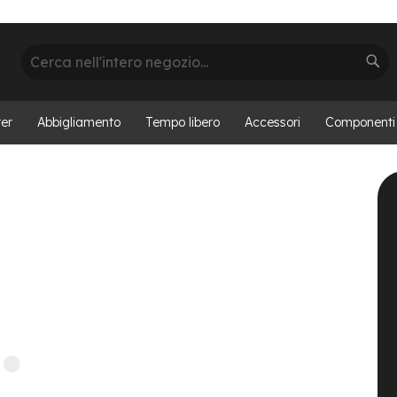
Cerca
Cer
er
Abbigliamento
Tempo libero
Accessori
Componenti