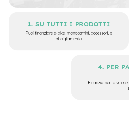
City
Bike
BMX
SU TUTTI I PRODOTTI
MTB
Puoi finanziare e-bike, monopattini, accessori, e
Mtb
abbigliamento
Full
Mtb
Front
Bici
PER P
pieghevoli
Bici
da
Finanziamento veloce 
corsa
Gravel
e-
Scooter
Accessori
Alimentatori
monopattino