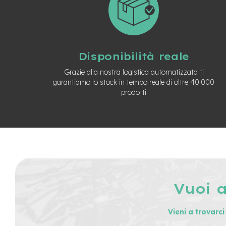
Usato
e-
Trekking
Usato
e-
Disponibilità reale
MTB
Usato
Grazie alla nostra logistica automatizzata ti
garantiamo lo stock in tempo reale di oltre 40.000
e-
prodotti
City
Bike
Usato
e-
Fat
Bike
Usato
Bici
Muscolari
Vuoi 
Usato
Bike
Vieni a trovarc
Bambino