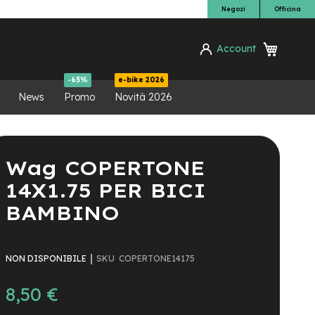
Negozi
Officina
Carrello
Account
ca
-65%
e-bike 2026
News
Promo
Novità 2026
Wag COPERTONE
14X1.75 PER BICI
BAMBINO
SKU
COPERTONE14175
NON DISPONIBILE
8,50 €