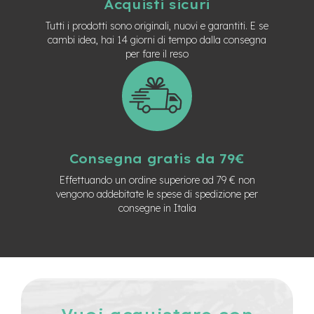
Acquisti sicuri
e
Tutti i prodotti sono originali, nuovi e garantiti. E se
-
C
cambi idea, hai 14 giorni di tempo dalla consegna
i
per fare il reso
t
y
b
i
k
e
m
Consegna gratis da 79€
o
t
Effettuando un ordine superiore ad 79 € non
o
vengono addebitate le spese di spedizione per
r
consegne in Italia
e
a
m
o
z
z
o