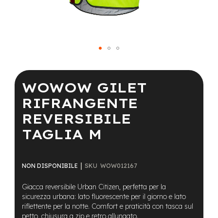
a
i
n
e
-
Vai
M
T
all'inizio
B
della
WOWOW GILET
S
galleria
u
di
RIFRANGENTE
p
immagini
e
REVERSIBILE
r
TAGLIA M
l
i
g
h
t
SKU
WOW012167
NON DISPONIBILE
e
Giacca reversibile Urban Citizen, perfetta per la
-
sicurezza urbana: lato fluorescente per il giorno e lato
M
riflettente per la notte. Comfort e praticità con tasca sul
T
petto, chiusura a zip e retro allungato.