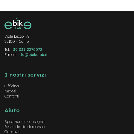
M
o
t
o
r
e
a
Viale Lecco, 79
m
22100 - Como
o
z
Tel.
+39 031-2270072
z
E-mail:
info@ebikelab.it
o
Instagram
FaceBook
YouTube
e
I nostri servizi
-
B
Officina
i
Negozi
k
Contatti
e
P
i
Aiuto
e
g
Spedizione e consegna
h
Resi e diritto di recesso
e
Garanzie