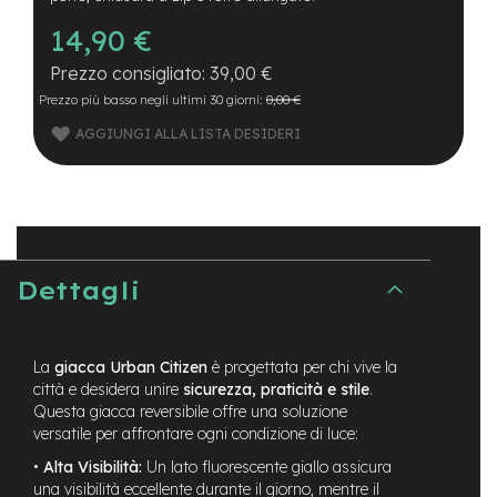
B
F
14,90 €
r
o
39,00 €
n
Prezzo più basso negli ultimi 30 giorni:
0,00 €
t
/
AGGIUNGI ALLA LISTA DESIDERI
H
a
r
d
t
a
i
l
Dettagli
m
o
t
La
giacca Urban Citizen
è progettata per chi vive la
o
città e desidera unire
sicurezza, praticità e stile
.
r
Questa giacca reversibile offre una soluzione
e
versatile per affrontare ogni condizione di luce:
c
e
•
Alta Visibilità:
Un lato fluorescente giallo assicura
n
una visibilità eccellente durante il giorno, mentre il