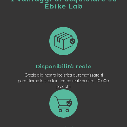
n
Ebike Lab
d
u
r
o
e
-
U
r
b
a
n
Disponibilità reale
Grazie alla nostra logistica automatizzata ti
e
garantiamo lo stock in tempo reale di oltre 40.000
-
T
prodotti
r
e
k
k
i
n
g