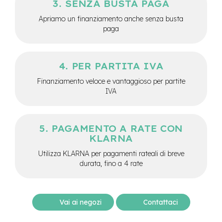
SENZA BUSTA PAGA
-
F
Apriamo un finanziamento anche senza busta
a
paga
t
B
i
k
PER PARTITA IVA
e
Finanziamento veloce e vantaggioso per partite
M
IVA
o
t
o
r
PAGAMENTO A RATE CON
e
KLARNA
c
e
Utilizza KLARNA per pagamenti rateali di breve
n
durata, fino a 4 rate
t
r
a
l
Vai ai negozi
Contattaci
e