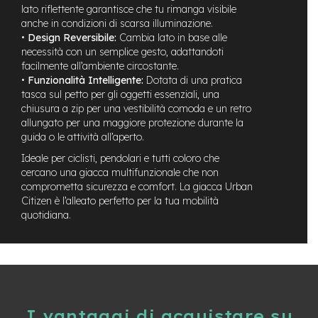
t
lato riflettente garantisce che tu rimanga visibile
r
anche in condizioni di scarsa illuminazione.
a
•
Design Reversibile:
Cambia lato in base alle
l
necessità con un semplice gesto, adattandoti
e
facilmente all’ambiente circostante.
•
Funzionalità Intelligente:
Dotata di una pratica
m
tasca sul petto per gli oggetti essenziali, una
o
t
chiusura a zip per una vestibilità comoda e un retro
o
allungato per una maggiore protezione durante la
r
guida o le attività all’aperto.
e
Ideale per ciclisti, pendolari e tutti coloro che
a
m
cercano una giacca multifunzionale che non
o
comprometta sicurezza e comfort. La giacca Urban
z
Citizen è l’alleato perfetto per la tua mobilità
z
quotidiana.
o
e
-
M
T
B
I vantaggi di acquistare su
E