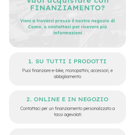
Vuoi acquistare con
M
FINANZIAMENTO?
o
t
o
Vieni a trovarci presso il nostro negozio di
r
Como, o contattaci per ricevere più
e
informazioni
c
e
n
t
r
SU TUTTI I PRODOTTI
a
l
Puoi finanziare e-bike, monopattini, accessori, e
e
abbigliamento
e
-
G
ONLINE E IN NEGOZIO
r
a
Contattaci per un finanziamento personalizzato a
v
tassi agevolati
e
l
e