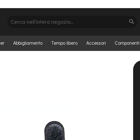
Cerca
Cer
er
Abbigliamento
Tempo libero
Accessori
Componenti