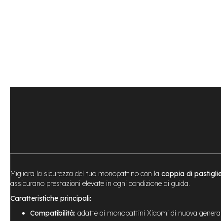
Bike
Motore
centrale
Motore
a
mozzo
Vai
all'inizio
e-
della
Bike
galleria
Pieghevoli
di
Motore
immagini
centrale
Motore
a
mozzo
e-
Migliora la sicurezza del tuo monopattino con la
coppia di pastigl
Bike
assicurano prestazioni elevate in ogni condizione di guida.
Cargo
Caratteristiche principali:
e-
Kids
Compatibilità:
adatte ai monopattini Xiaomi di nuova genera