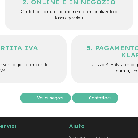
ONLINE E IN NEGOZIO
Contattaci per un finanziamento personalizzato a
tassi agevolati
ARTITA IVA
PAGAMENTO
KLA
e vantaggioso per partite
Utilizza KLARNA per paga
IVA
durata, fin
Vai ai negozi
Contattaci
servizi
Aiuto
Spedizione e consegna