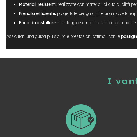
Usato
Materiali resistenti:
realizzate con materiali di alta qualità p
e-
Frenata efficiente:
progettate per garantire una risposta rap
Trekking
Usato
Facili da installare:
montaggio semplice e veloce per una sos
e-
MTB
Assicurati una guida più sicura e prestazioni ottimali con le
pastigl
Usato
e-
City
Bike
Usato
e-
I van
Fat
Bike
Usato
Bici
Muscolari
Usato
Bike
Bambino