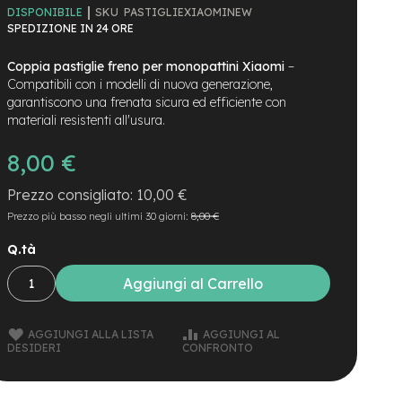
SKU
PASTIGLIEXIAOMINEW
DISPONIBILE
SPEDIZIONE IN 24 ORE
Coppia pastiglie freno per monopattini Xiaomi
–
Compatibili con i modelli di nuova generazione,
garantiscono una frenata sicura ed efficiente con
materiali resistenti all'usura.
8,00 €
10,00 €
Prezzo più basso negli ultimi 30 giorni:
8,00 €
Q.tà
Aggiungi al Carrello
AGGIUNGI ALLA LISTA
AGGIUNGI AL
DESIDERI
CONFRONTO