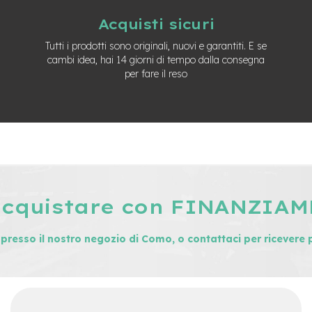
Acquisti sicuri
Tutti i prodotti sono originali, nuovi e garantiti. E se
cambi idea, hai 14 giorni di tempo dalla consegna
per fare il reso
acquistare con FINANZIA
i presso il nostro negozio di Como, o contattaci per ricevere 