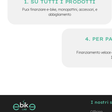
SU TUTTI I PRODOTTI
Batterie
Puoi finanziare e-bike, monopattini, accessori, e
monopattino
abbigliamento
Borse
monopattino
Camere
d'Aria
PER P
monopattino
Camere
d'aria
Finanziamento veloce 
8
Camere
d'aria
10
Cavi
e
Guaine
Coperture
I nostri 
monopattino
Coperture
Officina