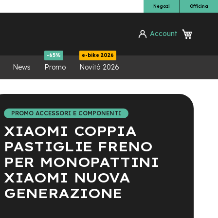
Negozi
Officina
Carrello
Account
ca
-65%
e-bike 2026
News
Promo
Novità 2026
PROMO ACCESSORI E COMPONENTI
XIAOMI COPPIA
PASTIGLIE FRENO
PER MONOPATTINI
XIAOMI NUOVA
GENERAZIONE