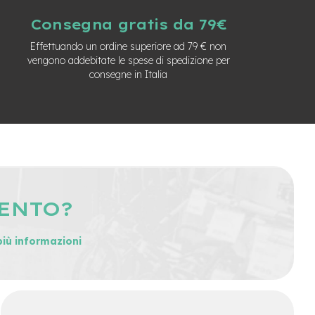
Consegna gratis da 79€
Effettuando un ordine superiore ad 79 € non
vengono addebitate le spese di spedizione per
consegne in Italia
MENTO?
più informazioni