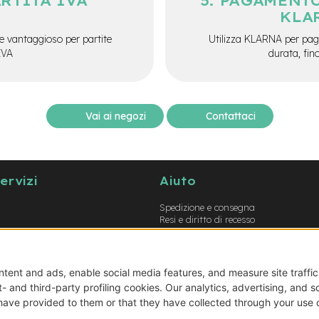
ARTITA IVA
PAGAMENTO
KLA
e vantaggioso per partite
Utilizza KLARNA per paga
IVA
durata, fin
Vai ai negozi
Contattaci
servizi
Aiuto
Spedizione e consegna
Resi e diritto di recesso
Garanzie
Metodi di pagamento
Termini e condizioni
Prodotti errati o non conformi
Guida opzioni montaggio e-bike
Guida opzioni montaggio biciclette