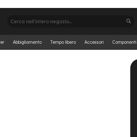
Cerca
Cer
er
Abbigliamento
Tempo libero
Accessori
Componenti