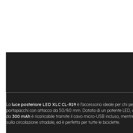
Bike
Motore
centrale
Motore
a
mozzo
Vai
all'inizio
e-
della
Bike
galleria
Pieghevoli
di
Motore
immagini
centrale
Motore
a
mozzo
e-
La
luce posteriore LED XLC CL-R19
è l’accessorio ideale per chi pe
Bike
portapacchi con attacco da 50/80 mm. Dotata di un potente LED, 
Cargo
da
300 mAh
è ricaricabile tramite il cavo micro-USB incluso, mentre 
e-
sulla circolazione stradale, ed è perfetta per tutte le biciclette.
Kids