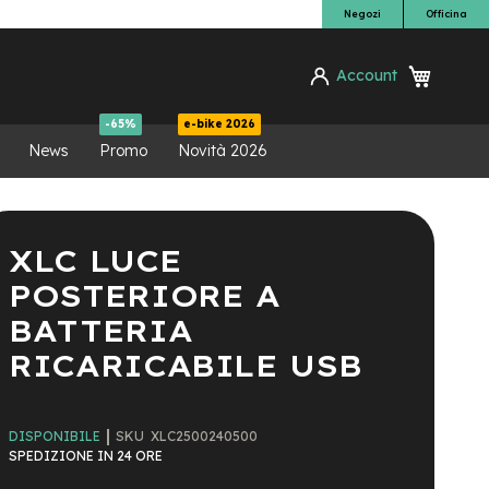
Negozi
Officina
Carrello
Account
ca
-65%
e-bike 2026
News
Promo
Novità 2026
XLC LUCE
POSTERIORE A
BATTERIA
RICARICABILE USB
SKU
XLC2500240500
DISPONIBILE
SPEDIZIONE IN 24 ORE