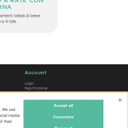
 A RATE CON
RNA
menti rateali di breve
o a 4 rate
Account
Login
Registrazione
Il mio account
Lista dei desideri