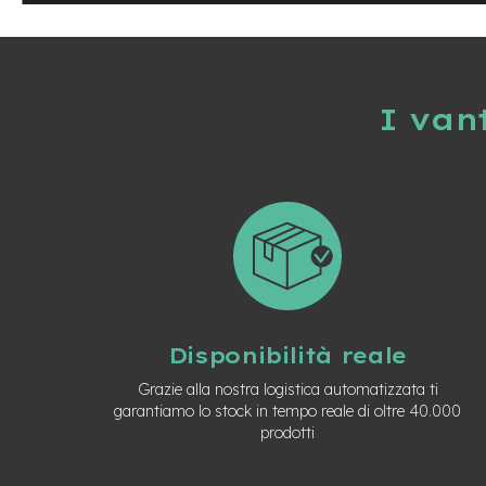
Usato
e-
Trekking
Usato
e-
I van
MTB
Usato
e-
City
Bike
Usato
e-
Fat
Bike
Usato
Disponibilità reale
Bici
Grazie alla nostra logistica automatizzata ti
Muscolari
garantiamo lo stock in tempo reale di oltre 40.000
Usato
prodotti
Bike
Bambino