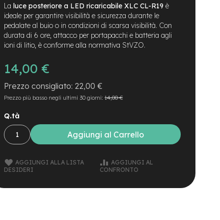
La
luce posteriore a LED ricaricabile XLC CL-R19
è
ideale per garantire visibilità e sicurezza durante le
pedalate al buio o in condizioni di scarsa visibilità. Con
durata di 6 ore, attacco per portapacchi e batteria agli
ioni di litio, è conforme alla normativa StVZO.
14,00 €
22,00 €
Prezzo più basso negli ultimi 30 giorni:
14,00 €
Q.tà
Aggiungi al Carrello
AGGIUNGI ALLA LISTA
AGGIUNGI AL
DESIDERI
CONFRONTO