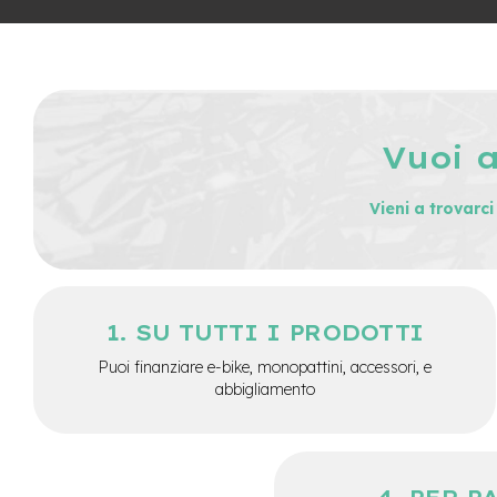
City
Bike
BMX
MTB
Mtb
Vuoi 
Full
Mtb
Front
Vieni a trovarc
Bici
pieghevoli
Bici
da
SU TUTTI I PRODOTTI
corsa
Puoi finanziare e-bike, monopattini, accessori, e
Gravel
abbigliamento
e-
Scooter
Accessori
Alimentatori
monopattino