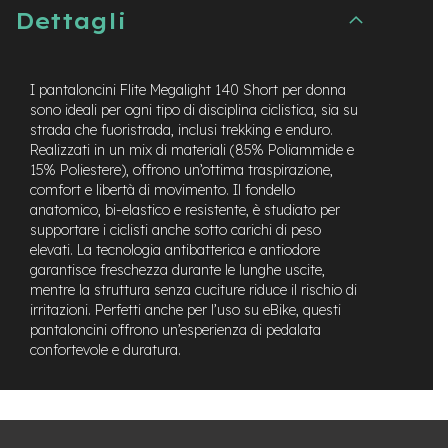
t
Dettagli
r
a
l
e
I pantaloncini Flite Megalight 140 Short per donna
sono ideali per ogni tipo di disciplina ciclistica, sia su
m
strada che fuoristrada, inclusi trekking e enduro.
o
Realizzati in un mix di materiali (85% Poliammide e
t
15% Poliestere), offrono un’ottima traspirazione,
o
r
comfort e libertà di movimento. Il fondello
e
anatomico, bi-elastico e resistente, è studiato per
a
supportare i ciclisti anche sotto carichi di peso
m
elevati. La tecnologia antibatterica e antiodore
o
garantisce freschezza durante le lunghe uscite,
z
mentre la struttura senza cuciture riduce il rischio di
z
irritazioni. Perfetti anche per l’uso su eBike, questi
o
pantaloncini offrono un’esperienza di pedalata
confortevole e duratura.
e
-
M
T
B
E