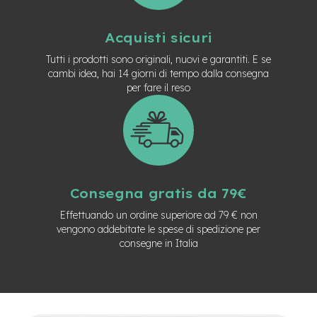
e
-
Acquisti sicuri
C
i
Tutti i prodotti sono originali, nuovi e garantiti. E se
t
cambi idea, hai 14 giorni di tempo dalla consegna
y
per fare il reso
b
i
k
e
m
o
t
Consegna gratis da 79€
o
r
Effettuando un ordine superiore ad 79 € non
e
vengono addebitate le spese di spedizione per
a
consegne in Italia
m
o
z
z
o