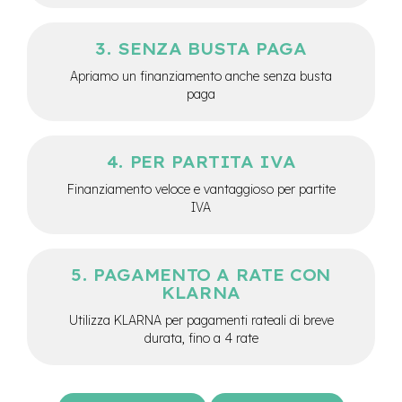
-
F
a
SENZA BUSTA PAGA
t
Apriamo un finanziamento anche senza busta
B
i
paga
k
e
PER PARTITA IVA
M
o
Finanziamento veloce e vantaggioso per partite
t
IVA
o
r
e
c
PAGAMENTO A RATE CON
e
n
KLARNA
t
Utilizza KLARNA per pagamenti rateali di breve
r
a
durata, fino a 4 rate
l
e