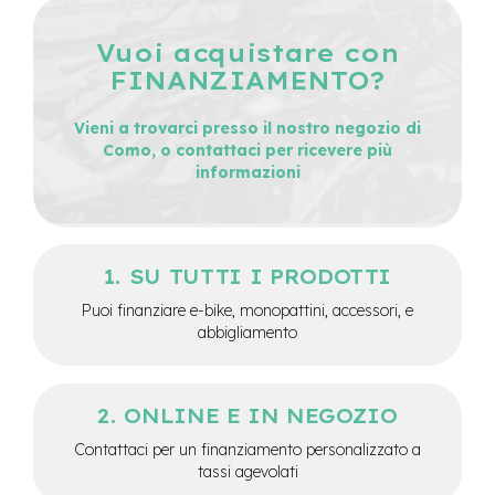
M
o
Vuoi acquistare con
t
o
FINANZIAMENTO?
r
e
Vieni a trovarci presso il nostro negozio di
c
e
Como, o contattaci per ricevere più
n
informazioni
t
r
a
l
e
SU TUTTI I PRODOTTI
e
Puoi finanziare e-bike, monopattini, accessori, e
-
abbigliamento
G
r
a
v
ONLINE E IN NEGOZIO
e
l
Contattaci per un finanziamento personalizzato a
tassi agevolati
e