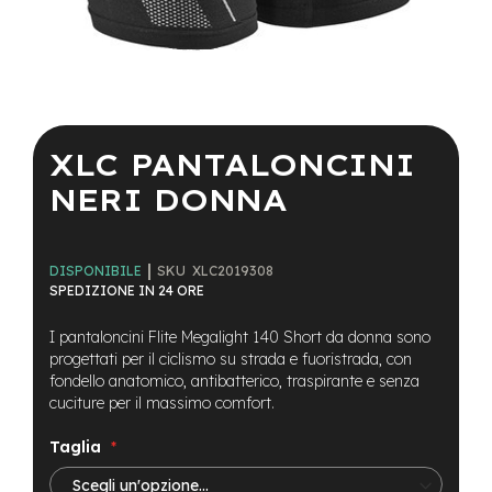
a
i
n
e
Vai
-
all'inizio
M
della
XLC PANTALONCINI
T
galleria
B
di
NERI DONNA
S
immagini
u
p
e
SKU
XLC2019308
DISPONIBILE
r
SPEDIZIONE IN 24 ORE
l
i
g
I pantaloncini Flite Megalight 140 Short da donna sono
h
progettati per il ciclismo su strada e fuoristrada, con
t
fondello anatomico, antibatterico, traspirante e senza
cuciture per il massimo comfort.
e
-
Taglia
M
T