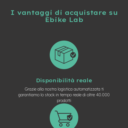
n
d
I vantaggi di acquistare su
u
Ebike Lab
r
o
e
-
U
r
b
a
n
e
Disponibilità reale
-
T
Grazie alla nostra logistica automatizzata ti
r
garantiamo lo stock in tempo reale di oltre 40.000
e
prodotti
k
k
i
n
g