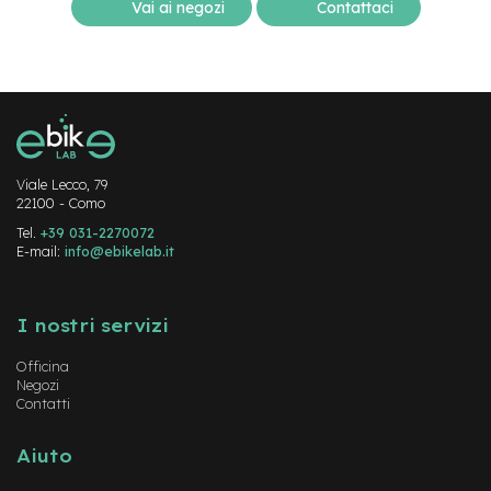
M
Vai ai negozi
Contattaci
o
t
o
r
e
a
m
o
z
Viale Lecco, 79
z
22100 - Como
o
Tel.
+39 031-2270072
E-mail:
info@ebikelab.it
e
-
Instagram
FaceBook
YouTube
B
i
I nostri servizi
k
e
Officina
P
Negozi
i
Contatti
e
g
Aiuto
h
e