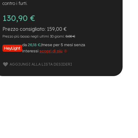
contro i furti.
130,90 €
159,00 €
Prezzo più basso negli ultimi 30 giorni:
0,00 €
da
26,18 €
/mese per 5 mesi senza
interessi
scopri di più
AGGIUNGI ALLA LISTA DESIDERI