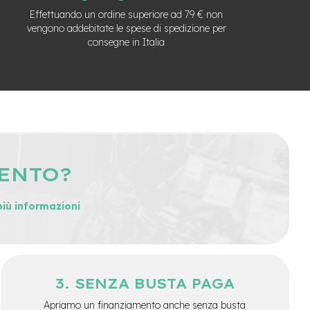
Effettuando un ordine superiore ad 79 € non
vengono addebitate le spese di spedizione per
consegne in Italia
MENTO?
più informazioni
SENZA BUSTA PAGA
Apriamo un finanziamento anche senza busta