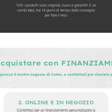
Tutti i prodotti sono originali, nuovi e garantiti. E se
cambi idea, hai 14 giorni di tempo dalla consegna
per fare il reso
acquistare con FINANZIA
i presso il nostro negozio di Como, o contattaci per ricevere 
ONLINE E IN NEGOZIO
Contattaci per un finanziamento personalizzato a