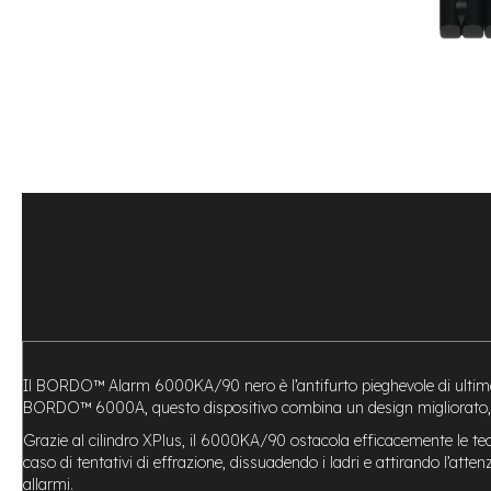
Bike
Motore
centrale
Motore
a
mozzo
Vai
all'inizio
e-
della
Bike
galleria
Pieghevoli
di
Motore
immagini
centrale
Motore
a
mozzo
e-
Il BORDO™ Alarm 6000KA/90 nero è l’antifurto pieghevole di ultima 
Bike
BORDO™ 6000A, questo dispositivo combina un design migliorato, ma
Cargo
Grazie al cilindro XPlus, il 6000KA/90 ostacola efficacemente le tecni
e-
caso di tentativi di effrazione, dissuadendo i ladri e attirando l’atte
Kids
allarmi.