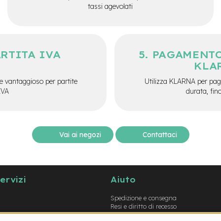
tassi agevolati
ARTITA IVA
PAGAMENTO
KLA
e vantaggioso per partite
Utilizza KLARNA per paga
IVA
durata, fin
Vai ai negozi
Contattaci
servizi
Aiuto
Spedizione e consegna
Resi e diritto di recesso
Garanzie