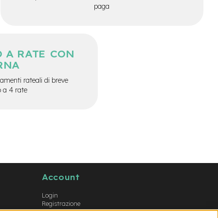
paga
 A RATE CON
RNA
menti rateali di breve
o a 4 rate
Account
Login
Registrazione
Il mio account