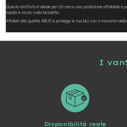
Usato
Questo antifurto è ideale per chi cerca una protezione affidabile e 
e-
rapido e sicuro sulla bicicletta.
Trekking
Usato
Affidati alla qualità ABUS e proteggi la tua bici con il massimo della
e-
MTB
Usato
e-
City
Bike
I van
Usato
e-
Fat
Bike
Usato
Bici
Muscolari
Usato
Bike
Disponibilità reale
Bambino