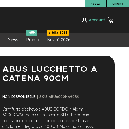
Negozi
Officina
Carrello
Account
ca
-65%
e-bike 2026
News
Promo
Novità 2026
ABUS LUCCHETTO A
CATENA 90CM
SKU
ABU6000KA90BK
NON DISPONIBILE
L’antifurto pieghevole ABUS BORDO™ Alarm
6000KA/90 nero con supporto SH offre doppia
protezione grazie al cilindro di sicurezza XPlus e
all’allarme integrato da 100 dB. Massima sicurezza