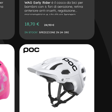
per
WAG Early Rider
è il casco da bici per
ina
bambini con 6 fori di aerazione, retina
anteriore anti-insetti, regolazione
micrometrica e struttura leggera.
e per
Conforme alla norma EN1078, ideale per
bici, monopattino e giochi outdoor.
Prezzo
18,70 €
Prezzo
24,90 €
speciale
normale
IN STOCK!
SPEDIZIONE IN 24 ORE
AGGIUNGI
ALLA
AGGIUNGI
LISTA
AL
DESIDERI
CONFRONTO