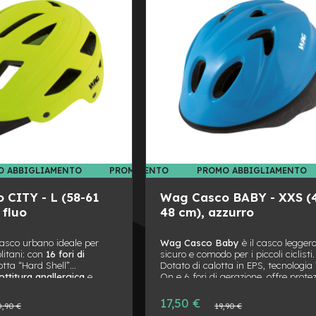
DESIDERI
CONFRONTO
O ABBIGLIAMENTO
PROMO ABBIGLIAMENTO
PROMO ABBIGLIAMENTO
PROMO ABBIGLIAMENTO
PROMO
 CITY - L (58-61
Wag Casco BABY - XXS (
 fluo
48 cm), azzurro
casco urbano ideale per
Wag Casco Baby
è il casco leggero
olitani: con
16 fori di
sicuro e comodo per i piccoli ciclisti.
lotta “Hard Shell”
Dotato di calotta in EPS, tecnologia
ottitura anallergica
e
On e 6 fori di aerazione, offre prote
 per luce posteriore.
certificata EN1078 e comfort ottima
 normativa EN1078.
grazie all’imbottitura anallergica e a
Prezzo
17,50 €
o
Prezzo
0,90 €
19,90 €
regolazione posteriore.
speciale
le
normale