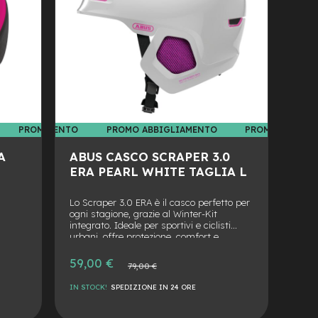
 ABBIGLIAMENTO
PROMO ABBIGLIAMENTO
PROMO ABBIGLIAMENTO
PROMO ABBIGL
A
ABUS CASCO SCRAPER 3.0
ERA PEARL WHITE TAGLIA L
,
Lo Scraper 3.0 ERA è il casco perfetto per
ogni stagione, grazie al Winter-Kit
integrato. Ideale per sportivi e ciclisti
urbani, offre protezione, comfort e
ventilazione ottimale.
Prezzo
59,00 €
Prezzo
79,00 €
speciale
normale
IN STOCK!
SPEDIZIONE IN 24 ORE
AGGIUNGI