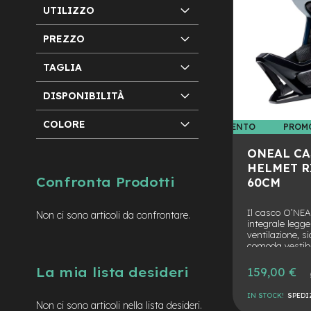
mozzo
UTILIZZO
e-
MTB
PREZZO
Enduro
TAGLIA
e-
Urban
DISPONIBILITÀ
e-
Trekking
COLORE
PROMO ABBIGLIAMENTO
PROM
e-
City
ONEAL CA
bike
HELMET RI
motore
Confronta Prodotti
60CM
a
mozzo
Il casco O’NE
Non ci sono articoli da confrontare.
Motore
integrale legg
ventilazione, 
centrale
comoda vestibi
rivista “Mount
e-
consigliato per
Prezzo
La mia lista desideri
159,00 €
Gravel
Pre
innovazione.
speciale
nor
e-
IN STOCK!
SPEDI
Non ci sono articoli nella lista desideri.
Fat