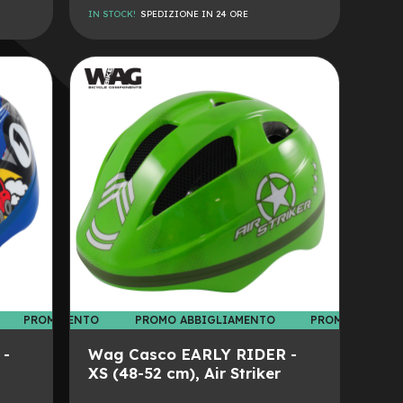
IN STOCK!
SPEDIZIONE IN 24 ORE
AGGIUNGI
ALLA
AGGIUNGI
LISTA
AL
DESIDERI
CONFRONTO
 ABBIGLIAMENTO
PROMO ABBIGLIAMENTO
PROMO ABBIGLIAMENTO
PROMO ABBIGL
 -
Wag Casco EARLY RIDER -
XS (48-52 cm), Air Striker