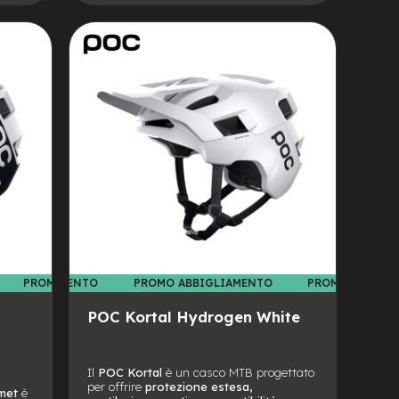
ALLA
AGGIUNGI
LISTA
AL
DESIDERI
CONFRONTO
 ABBIGLIAMENTO
PROMO ABBIGLIAMENTO
PROMO ABBIGLIAMENTO
PROMO ABBIGL
POC Kortal Hydrogen White
Il
POC Kortal
è un casco MTB progettato
per offrire
protezione estesa,
met
è