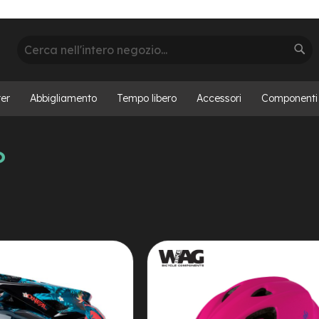
Cerca
Cer
er
Abbigliamento
Tempo libero
Accessori
Componenti
o