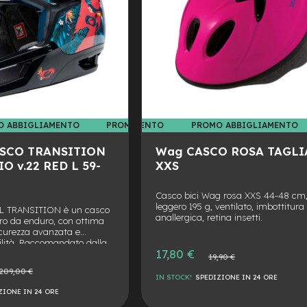
O ABBIGLIAMENTO
PROMO ABBIGLIAMENTO
PROMO ABBIGLIAMENTO
PROMO ABBIGLIAMENTO
PROMO
SCO TRANSITION
Wag CASCO ROSA TAGLI
O v.22 RED L 59-
XXS
Casco bici Wag rosa XXS 44-48 cm
leggero 195 g, ventilato, imbottitura
AL TRANSITION è un casco
anallergica, retina insetti.
ero da enduro, con ottima
sicurezza avanzata e
lità. Raccomandato dalla
Prezzo
17,80 €
ainbike” come acquisto
Prezzo
19,90 €
speciale
 la sua protezione e
normale
zzo
209,00 €
IN STOCK!
SPEDIZIONE IN 24 ORE
male
ZIONE IN 24 ORE
AGGIUNGI