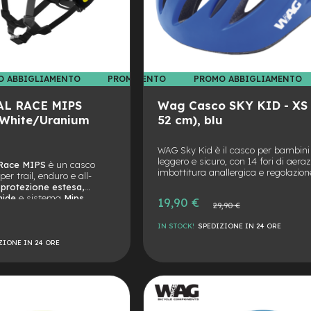
O ABBIGLIAMENTO
PROMO ABBIGLIAMENTO
PROMO ABBIGLIAMENTO
PROMO ABBIGLIAMENTO
PROMO
AL RACE MIPS
Wag Casco SKY KID - XS 
White/Uranium
52 cm), blu
WAG Sky Kid è il casco per bambini
leggero e sicuro, con 14 fori di aeraz
 Race MIPS
è un casco
imbottitura anallergica e regolazion
 enduro e all-
micrometrica. Conforme alla norma
n
protezione estesa,
EN1078, perfetto per bici e monopat
mide
e sistema
Mips
Prezzo
19,90 €
Prezzo
29,90 €
protezione dagli impatti
speciale
normale
nali. Dotato di
RECCO® Reflector
,
IN STOCK!
SPEDIZIONE IN 24 ORE
tata in galleria del vento e
°, offre sicurezza
ZIONE IN 24 ORE
AGGIUNGI
mfort per lunghe giornate
ALLA
AGGIUNGI
pleta senza rinunciare alla
LISTA
AL