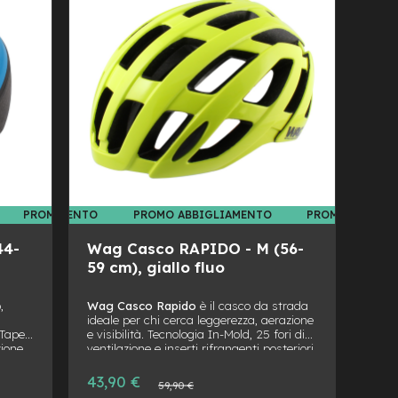
DESIDERI
CONFRONTO
 ABBIGLIAMENTO
PROMO ABBIGLIAMENTO
PROMO ABBIGLIAMENTO
PROMO ABBIGL
44-
Wag Casco RAPIDO - M (56-
59 cm), giallo fluo
,
Wag Casco Rapido
è il casco da strada
ideale per chi cerca leggerezza, aerazione
 Tape
e visibilità. Tecnologia In-Mold, 25 fori di
zione
ventilazione e inserti rifrangenti posteriori
le
per sicurezza e performance elevate su
lla
ogni percorso.
Prezzo
43,90 €
Prezzo
59,90 €
speciale
normale