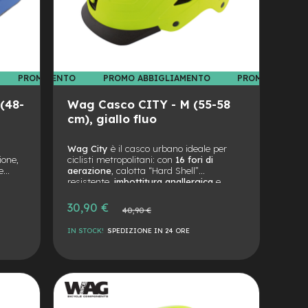
 ABBIGLIAMENTO
PROMO ABBIGLIAMENTO
PROMO ABBIGLIAMENTO
PROMO ABBIGL
(48-
Wag Casco CITY - M (55-58
cm), giallo fluo
Wag City
è il casco urbano ideale per
ione,
ciclisti metropolitani: con
16 fori di
e
aerazione
, calotta “Hard Shell”
tiva
resistente,
imbottitura anallergica
e
tino.
predisposizione per luce posteriore.
Conforme alla normativa EN1078.
Prezzo
30,90 €
Prezzo
40,90 €
speciale
normale
IN STOCK!
SPEDIZIONE IN 24 ORE
AGGIUNGI
ALLA
AGGIUNGI
LISTA
AL