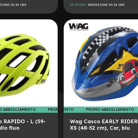
ZIONE IN 24 ORE
IN STOCK!
SPEDIZIONE IN 24 ORE
AGGIUNGI
ALLA
AGGIUNGI
LISTA
AL
DESIDERI
CONFRONTO
O ABBIGLIAMENTO
PROMO ABBIGLIAMENTO
PROMO ABBIGLIAMENTO
PROMO ABBIGLIAMENTO
PROMO
 RAPIDO - L (59-
Wag Casco EARLY RIDER
llo fluo
XS (48-52 cm), Car, blu