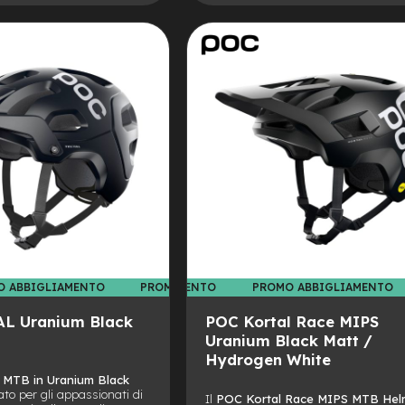
ALLA
AGGIUNGI
LISTA
AL
DESIDERI
CONFRONTO
O ABBIGLIAMENTO
PROMO ABBIGLIAMENTO
PROMO ABBIGLIAMENTO
PROMO ABBIGLIAMENTO
PROMO
L Uranium Black
POC Kortal Race MIPS
Uranium Black Matt /
Hydrogen White
l MTB in Uranium Black
to per gli appassionati di
Il
POC Kortal Race MIPS MTB Hel