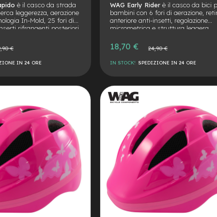
apido
è il casco da strada
WAG Early Rider
è il casco da bici 
cerca leggerezza, aerazione
bambini con 6 fori di aerazione, ret
cnologia In-Mold, 25 fori di
anteriore anti-insetti, regolazione
nserti rifrangenti posteriori
micrometrica e struttura leggera.
e performance elevate su
Conforme alla norma EN1078, ideal
bici, monopattino e giochi outdoor.
Prezzo
18,70 €
o
Prezzo
,90 €
24,90 €
speciale
le
normale
ZIONE IN 24 ORE
IN STOCK!
SPEDIZIONE IN 24 ORE
AGGIUNGI
ALLA
AGGIUNGI
LISTA
AL
DESIDERI
CONFRONTO