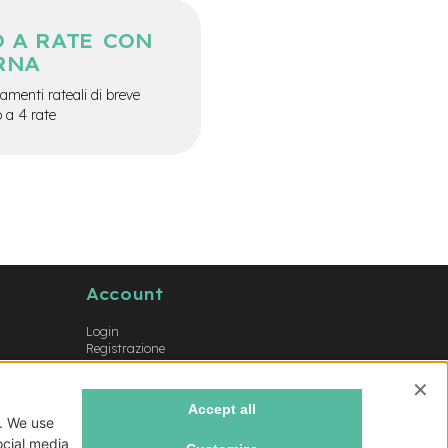
 A RATE CON
RNA
menti rateali di breve
o a 4 rate
Account
Login
Registrazione
Il mio account
Lista dei desideri