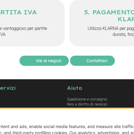
ARTITA IVA
PAGAMENTO
KLA
e vantaggioso per partite
Utilizza KLARNA per paga
IVA
durata, fin
Vai ai negozi
Contattaci
servizi
Aiuto
Spedizione e consegna
Resi e diritto di recesso
Garanzie
Metodi di pagamento
Termini e condizioni
Prodotti errati o non conformi
Guida opzioni montaggio e-bike