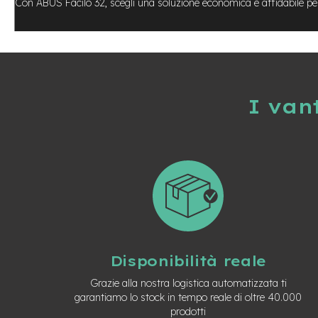
Con ABUS Facilo 32, scegli una soluzione economica e affidabile per 
Usato
e-
Trekking
Usato
e-
MTB
Usato
I van
e-
City
Bike
Usato
e-
Fat
Bike
Usato
Bici
Disponibilità reale
Muscolari
Usato
Grazie alla nostra logistica automatizzata ti
Bike
garantiamo lo stock in tempo reale di oltre 40.000
Bambino
prodotti