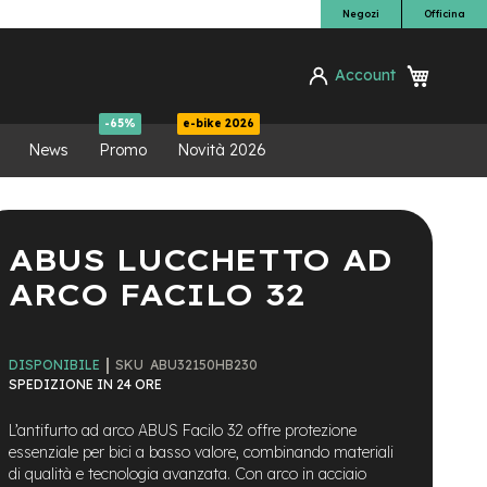
Negozi
Officina
Carrello
Account
ca
-65%
e-bike 2026
News
Promo
Novità 2026
ABUS LUCCHETTO AD
ARCO FACILO 32
SKU
ABU32150HB230
DISPONIBILE
SPEDIZIONE IN 24 ORE
L’antifurto ad arco ABUS Facilo 32 offre protezione
essenziale per bici a basso valore, combinando materiali
di qualità e tecnologia avanzata. Con arco in acciaio