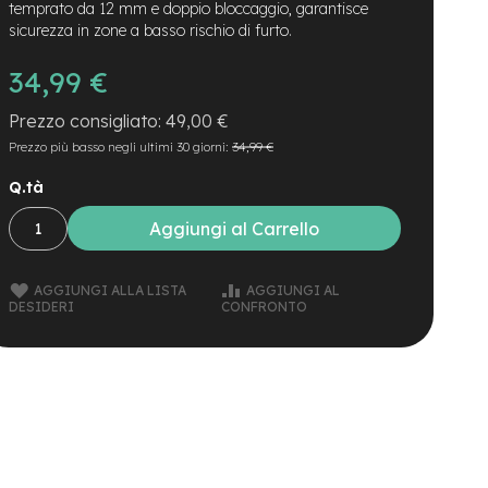
temprato da 12 mm e doppio bloccaggio, garantisce
sicurezza in zone a basso rischio di furto.
34,99 €
49,00 €
Prezzo più basso negli ultimi 30 giorni:
34,99 €
Q.tà
Aggiungi al Carrello
AGGIUNGI ALLA LISTA
AGGIUNGI AL
DESIDERI
CONFRONTO