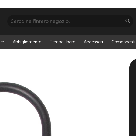
Cerca
Cer
er
Abbigliamento
Tempo libero
Accessori
Componenti