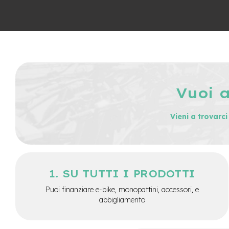
City
Bike
BMX
MTB
Mtb
Full
Mtb
Vuoi 
Front
Bici
Vieni a trovarc
pieghevoli
Bici
da
corsa
SU TUTTI I PRODOTTI
Gravel
e-
Puoi finanziare e-bike, monopattini, accessori, e
Scooter
abbigliamento
Accessori
Alimentatori
monopattino