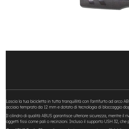
Bike
Motore
centrale
Motore
a
mozzo
Vai
all'inizio
e-
della
Bike
galleria
Pieghevoli
di
Motore
immagini
centrale
Motore
a
mozzo
e-
Lascia la tua bicicletta in tutta tranquillità con l’antifurto ad arco 
Bike
acciaio temprato da 12 mm e dotato di tecnologia di bloccaggio doppi
Cargo
Il cilindro di qualità ABUS garantisce ulteriore sicurezza, mentre il r
e-
oggetti fissi come pali o recinzioni. Incluso il supporto USH 32, che
Kids