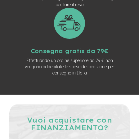
per fare il reso
e
-
C
i
t
y
b
i
Consegna gratis da 79€
k
e
Effettuando un ordine superiore ad 79 € non
vengono addebitate le spese di spedizione per
m
consegne in Italia
o
t
o
r
e
a
m
o
Vuoi acquistare con
z
z
FINANZIAMENTO?
o