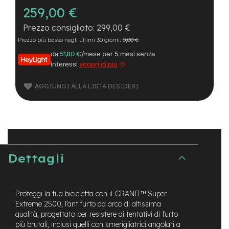
B
259,00 €
F
r
299,00 €
o
n
Prezzo più basso negli ultimi 30 giorni:
0,00 €
t
da
51,80 €
/mese per 5 mesi senza
/
H
interessi
scopri di più
a
r
AGGIUNGI ALLA LISTA DESIDERI
d
t
a
i
l
m
Dettagli
o
t
o
r
Proteggi la tua bicicletta con il GRANIT™ Super
e
Extreme 2500, l’antifurto ad arco di altissima
c
e
qualità, progettato per resistere ai tentativi di furto
n
più brutali, inclusi quelli con smerigliatrici angolari a