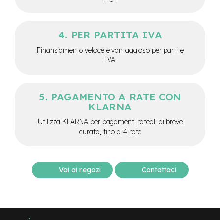
-
F
a
t
PER PARTITA IVA
B
Finanziamento veloce e vantaggioso per partite
i
IVA
k
e
M
PAGAMENTO A RATE CON
o
t
KLARNA
o
Utilizza KLARNA per pagamenti rateali di breve
r
durata, fino a 4 rate
e
c
e
n
t
Vai ai negozi
Contattaci
r
a
l
e