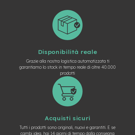
n
d
u
r
o
e
-
U
Disponibilità reale
r
b
Grazie alla nostra logistica automatizzata ti
a
garantiamo lo stock in tempo reale di oltre 40.000
n
prodotti
e
-
T
r
e
k
k
Acquisti sicuri
i
n
Tutti i prodotti sono originali, nuovi e garantiti. E se
g
cambi idea, hai 14 giorni di tempo dalla consegna