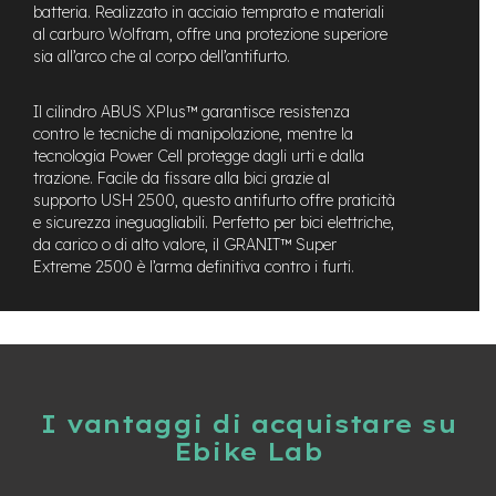
t
batteria. Realizzato in acciaio temprato e materiali
r
al carburo Wolfram, offre una protezione superiore
a
sia all’arco che al corpo dell’antifurto.
l
e
Il cilindro ABUS XPlus™ garantisce resistenza
m
contro le tecniche di manipolazione, mentre la
o
tecnologia Power Cell protegge dagli urti e dalla
t
trazione. Facile da fissare alla bici grazie al
o
supporto USH 2500, questo antifurto offre praticità
r
e sicurezza ineguagliabili. Perfetto per bici elettriche,
e
da carico o di alto valore, il GRANIT™ Super
a
Extreme 2500 è l’arma definitiva contro i furti.
m
o
z
z
o
e
-
I vantaggi di acquistare su
M
Ebike Lab
T
B
E