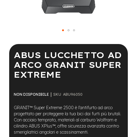
a
i
n
e
-
Vai
M
T
all'inizio
B
della
ABUS LUCCHETTO AD
S
galleria
u
di
ARCO GRANIT SUPER
p
immagini
e
EXTREME
r
l
i
g
SKU
ABU96050
NON DISPONIBILE
h
t
GRANIT™ Super Extreme 2500 è l’antifurto ad arco
progettato per proteggere la tua bici dai furti più brutali.
e
Con acciaio temprato, materiali al carburo Wolfram e
-
cilindro ABUS XPlus™, offre sicurezza avanzata contro
M
smerigliatrici angolari e scassinamenti.
T