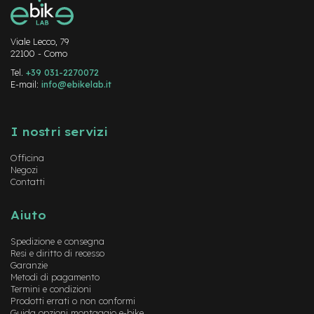
M
o
t
o
Viale Lecco, 79
r
22100 - Como
e
Tel.
+39 031-2270072
a
E-mail:
info@ebikelab.it
m
o
Instagram
FaceBook
YouTube
z
z
I nostri servizi
o
Officina
e
Negozi
-
Contatti
B
i
Aiuto
k
e
Spedizione e consegna
P
Resi e diritto di recesso
i
Garanzie
e
Metodi di pagamento
g
Termini e condizioni
h
Prodotti errati o non conformi
e
Guida opzioni montaggio e-bike