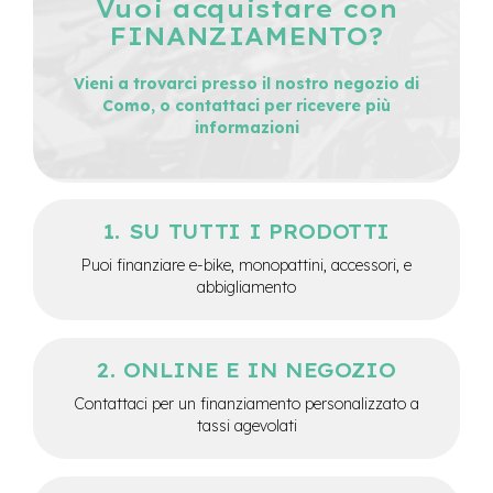
Vuoi acquistare con
e
FINANZIAMENTO?
-
C
i
Vieni a trovarci presso il nostro negozio di
t
Como, o contattaci per ricevere più
y
informazioni
b
i
k
e
SU TUTTI I PRODOTTI
m
o
Puoi finanziare e-bike, monopattini, accessori, e
t
abbigliamento
o
r
e
a
ONLINE E IN NEGOZIO
m
o
Contattaci per un finanziamento personalizzato a
z
tassi agevolati
z
o