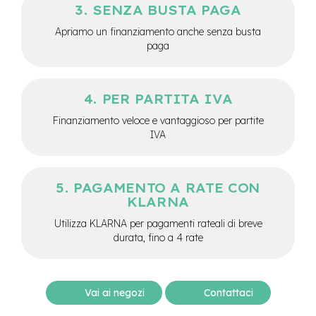
M
SENZA BUSTA PAGA
o
t
Apriamo un finanziamento anche senza busta
o
paga
r
e
c
e
PER PARTITA IVA
n
t
Finanziamento veloce e vantaggioso per partite
r
IVA
a
l
e
PAGAMENTO A RATE CON
e
KLARNA
-
G
Utilizza KLARNA per pagamenti rateali di breve
r
durata, fino a 4 rate
a
v
e
l
Vai ai negozi
Contattaci
e