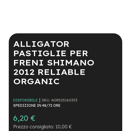
a
i
n
e
Vai
-
all'inizio
M
della
ALLIGATOR
T
galleria
B
di
PASTIGLIE PER
S
immagini
u
FRENI SHIMANO
p
e
2012 RELIABLE
r
l
ORGANIC
i
g
h
t
SKU
AOR525160353
DISPONIBILE
SPEDIZIONE IN 48/72 ORE
e
6,20 €
-
M
10,00 €
T