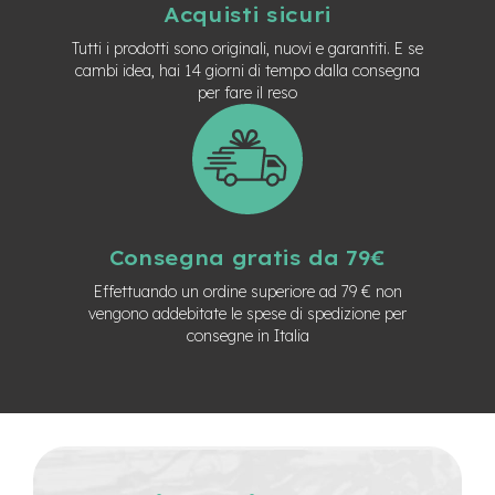
Acquisti sicuri
n
d
Tutti i prodotti sono originali, nuovi e garantiti. E se
u
cambi idea, hai 14 giorni di tempo dalla consegna
r
per fare il reso
o
e
-
U
r
b
a
n
Consegna gratis da 79€
Effettuando un ordine superiore ad 79 € non
e
vengono addebitate le spese di spedizione per
-
consegne in Italia
T
r
e
k
k
i
n
g