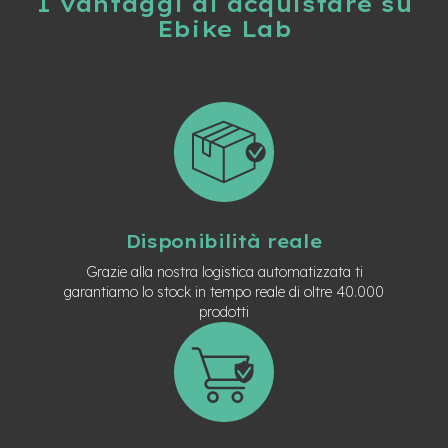
I vantaggi di acquistare su
t
Ebike Lab
r
a
l
e
m
o
t
o
r
e
a
Disponibilità reale
m
o
Grazie alla nostra logistica automatizzata ti
z
garantiamo lo stock in tempo reale di oltre 40.000
z
prodotti
o
e
-
M
T
B
E