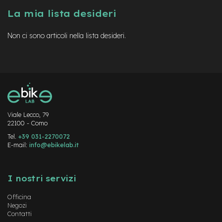
a
La mia lista desideri
i
n
Non ci sono articoli nella lista desideri.
e
-
M
T
B
S
u
p
e
Viale Lecco, 79
22100 - Como
r
l
Tel.
+39 031-2270072
i
E-mail:
info@ebikelab.it
g
h
Instagram
FaceBook
YouTube
t
I nostri servizi
e
-
Officina
M
Negozi
T
Contatti