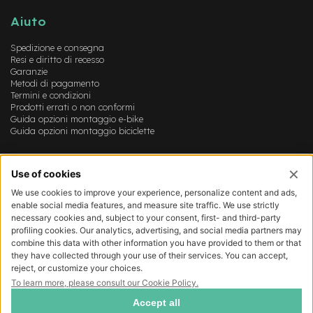
B
F
Aiuto
r
o
Spedizione e consegna
n
Resi e diritto di recesso
t
Garanzie
/
Metodi di pagamento
H
Termini e condizioni
a
Prodotti errati o non conformi
r
Guida opzioni montaggio e-bike
d
Guida opzioni montaggio biciclette
t
a
Account
i
l
Login
Registrazione
m
Il mio account
o
Lista dei desideri
t
o
r
e
c
e
n