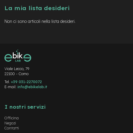
a
La mia lista desideri
i
n
Non ci sono articoli nella lista desideri.
e
-
M
T
B
S
u
p
e
Viale Lecco, 79
22100 - Como
r
l
Tel.
+39 031-2270072
i
E-mail:
info@ebikelab.it
g
h
Instagram
FaceBook
YouTube
t
I nostri servizi
e
-
Officina
M
Negozi
T
Contatti