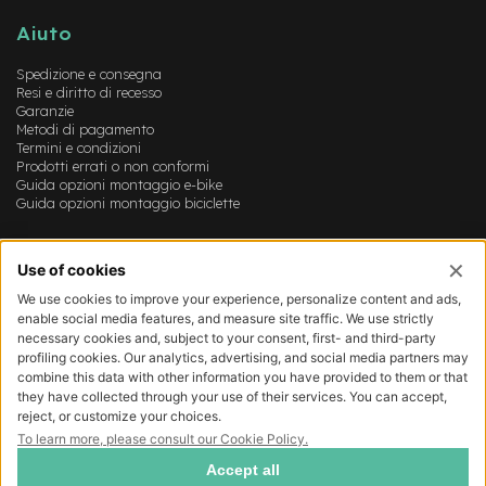
B
F
Aiuto
r
o
Spedizione e consegna
n
Resi e diritto di recesso
t
Garanzie
/
Metodi di pagamento
H
Termini e condizioni
a
Prodotti errati o non conformi
r
Guida opzioni montaggio e-bike
d
Guida opzioni montaggio biciclette
t
a
Account
i
l
Login
Registrazione
m
Il mio account
o
Lista dei desideri
t
o
r
e
c
e
n