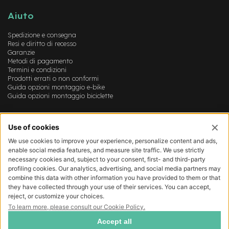
B
F
Aiuto
r
o
Spedizione e consegna
n
Resi e diritto di recesso
t
Garanzie
/
Metodi di pagamento
H
Termini e condizioni
a
Prodotti errati o non conformi
r
Guida opzioni montaggio e-bike
d
Guida opzioni montaggio biciclette
t
a
Account
i
l
Login
Registrazione
m
Il mio account
o
Lista dei desideri
t
o
r
e
c
e
n