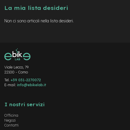
a
La mia lista desideri
i
n
Non ci sono articoli nella lista desideri.
e
-
M
T
B
S
u
p
e
Viale Lecco, 79
22100 - Como
r
l
Tel.
+39 031-2270072
i
E-mail:
info@ebikelab.it
g
h
Instagram
FaceBook
YouTube
t
I nostri servizi
e
-
Officina
M
Negozi
T
Contatti