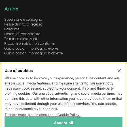
B
F
Aiuto
r
o
Spedizione e consegna
n
Resi e diritto di recesso
t
Garanzie
/
Metodi di pagamento
H
Termini e condizioni
a
Prodotti errati o non conformi
r
Guida opzioni montaggio e-bike
d
Guida opzioni montaggio biciclette
t
a
Account
i
l
Login
Registrazione
m
Il mio account
o
Lista dei desideri
t
o
r
e
c
e
n