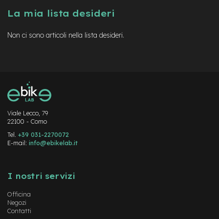
a
La mia lista desideri
i
n
Non ci sono articoli nella lista desideri.
e
-
M
T
B
S
u
p
e
Viale Lecco, 79
22100 - Como
r
l
Tel.
+39 031-2270072
i
E-mail:
info@ebikelab.it
g
h
Instagram
FaceBook
YouTube
t
I nostri servizi
e
-
Officina
M
Negozi
T
Contatti