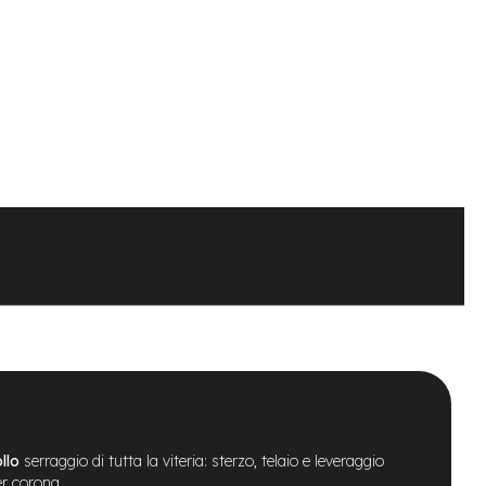
llo
serraggio di tutta la viteria: sterzo, telaio e leveraggio
er corona