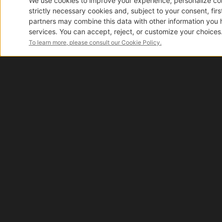
Manubri
Minuterie
Metalliche
Pastiglie
monopattino
Parafanghi,
Parti
in
I van
Plastica
e
Gomma
Ricambi
elettrici
monopattini
Acceleratori
Blocco
motore
Dashboard
Disponibilità reale
Mozzi
Grazie alla nostra logistica automatizzata ti