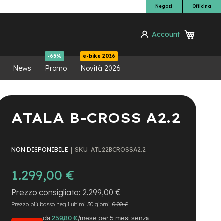
Negozi
Officina
Carrello
Account
ca
-65%
e-bike 2026
News
Promo
Novità 2026
ATALA B-CROSS A2.2
SKU
ATL22BCROSSA2.2
NON DISPONIBILE
1.299,00 €
2.299,00 €
Prezzo più basso negli ultimi 30 giorni:
0,00 €
da
259,80 €
/mese per 5 mesi senza