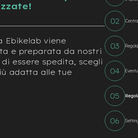
izzate!
Centra
a Ebikelab viene
Regola
ta e preparata da nostri
 di essere spedita, scegli
ù adatta alle tue
Eventu
Regol
Settin