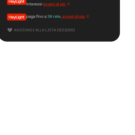
interessi
scopri di più
paga fino a
36 rate
,
scopri di più
AGGIUNGI ALLA LISTA DESIDERI