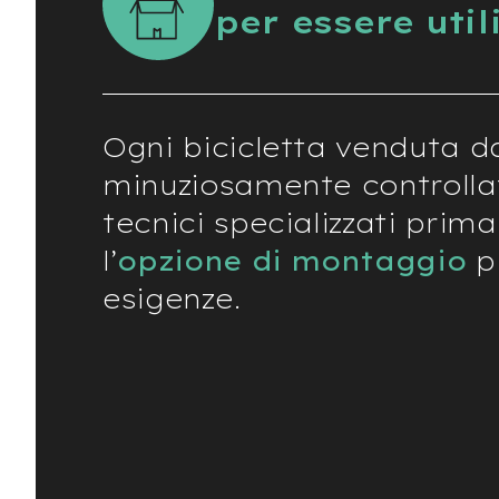
Usato
per essere util
e-
Trekking
Usato
e-
MTB
Ogni bicicletta venduta d
Usato
minuziosamente controlla
e-
City
tecnici specializzati prima
Bike
Usato
l’
opzione di montaggio
pi
e-
esigenze.
Fat
Bike
Usato
Bici
Muscolari
Usato
Bike
Bambino