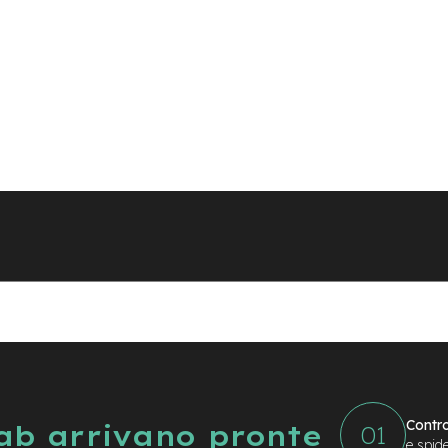
Contro
Lab arrivano pronte
e spid