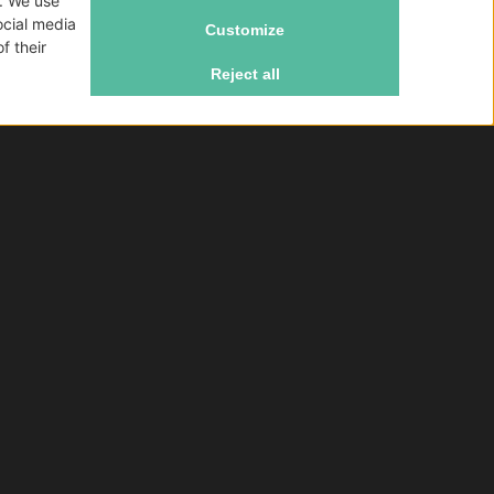
ke Lab
Consegna gratis da 79€
Effettuando un ordine superiore ad 79 € non