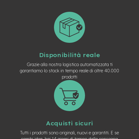
t
r
a
l
e
m
o
t
o
Disponibilità reale
r
e
Grazie alla nostra logistica automatizzata ti
a
garantiamo lo stock in tempo reale di oltre 40.000
m
prodotti
o
z
z
o
e
-
M
Acquisti sicuri
T
B
Tutti i prodotti sono originali, nuovi e garantiti. E se
E
cambi idea, hai 14 giorni di tempo dalla consegna