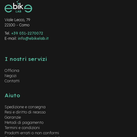
-
F
a
Viale Lecco, 79
t
22100 - Como
B
i
Tel.
+39 031-2270072
k
E-mail:
info@ebikelab.it
e
Instagram
FaceBook
YouTube
M
I nostri servizi
o
t
Officina
o
Negozi
r
Contatti
e
c
e
Aiuto
n
t
Spedizione e consegna
r
Resi e diritto di recesso
a
Garanzie
l
Metodi di pagamento
e
Termini e condizioni
Prodotti errati o non conformi