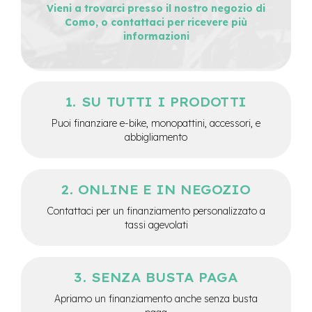
Vieni a trovarci presso il nostro negozio di
e
Como, o contattaci per ricevere più
-
informazioni
C
i
t
y
b
SU TUTTI I PRODOTTI
i
k
Puoi finanziare e-bike, monopattini, accessori, e
e
abbigliamento
m
o
t
ONLINE E IN NEGOZIO
o
r
Contattaci per un finanziamento personalizzato a
e
tassi agevolati
a
m
o
z
SENZA BUSTA PAGA
z
o
Apriamo un finanziamento anche senza busta