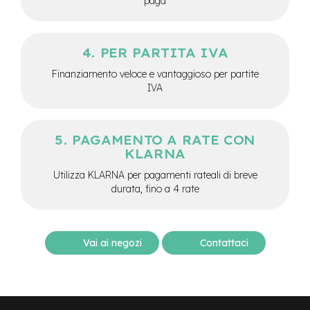
paga
M
o
t
o
PER PARTITA IVA
r
e
Finanziamento veloce e vantaggioso per partite
c
IVA
e
n
t
r
PAGAMENTO A RATE CON
a
KLARNA
l
e
Utilizza KLARNA per pagamenti rateali di breve
durata, fino a 4 rate
e
-
G
r
Vai ai negozi
Contattaci
a
v
e
l
e