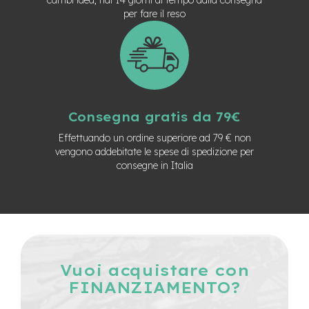
n
per fare il reso
d
u
r
o
e
-
U
Consegna gratis da 79€
r
b
Effettuando un ordine superiore ad 79 € non
a
vengono addebitate le spese di spedizione per
n
consegne in Italia
e
-
T
r
e
k
k
Vuoi acquistare con
i
FINANZIAMENTO?
n
g