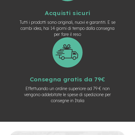
n
d
Acquisti sicuri
u
r
Tutti i prodotti sono originali, nuovi e garantiti. E se
o
cambi idea, hai 14 giorni di tempo dalla consegna
per fare il reso
e
-
U
r
b
a
n
Consegna gratis da 79€
e
-
Effettuando un ordine superiore ad 79 € non
T
vengono addebitate le spese di spedizione per
r
consegne in Italia
e
k
k
i
n
g