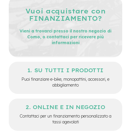
e
Vuoi acquistare con
-
C
FINANZIAMENTO?
i
t
Vieni a trovarci presso il nostro negozio di
y
Como, o contattaci per ricevere più
b
informazioni
i
k
e
m
SU TUTTI I PRODOTTI
o
t
Puoi finanziare e-bike, monopattini, accessori, e
o
abbigliamento
r
e
a
m
ONLINE E IN NEGOZIO
o
z
Contattaci per un finanziamento personalizzato a
z
tassi agevolati
o