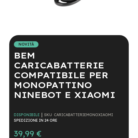
a
i
n
e
Vai
-
all'inizio
M
della
T
NOVITÀ
galleria
B
BEM
di
S
immagini
u
CARICABATTERIE
p
e
COMPATIBILE PER
r
MONOPATTINO
l
i
NINEBOT E XIAOMI
g
h
t
SKU
CARICABATTERIEMONOXIAOMI
DISPONIBILE
e
SPEDIZIONE IN 24 ORE
-
M
39,99 €
T