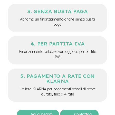
M
o
SENZA BUSTA PAGA
t
o
Apriamo un finanziamento anche senza busta
r
paga
e
c
e
n
PER PARTITA IVA
t
r
Finanziamento veloce e vantaggioso per partite
a
IVA
l
e
e
PAGAMENTO A RATE CON
-
KLARNA
G
r
Utilizza KLARNA per pagamenti rateali di breve
a
durata, fino a 4 rate
v
e
l
e
Vai ai negozi
Contattaci