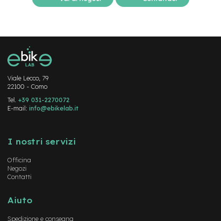
-
F
a
t
B
i
k
e
Viale Lecco, 79
22100 - Como
M
o
Tel.
+39 031-2270072
t
E-mail:
info@ebikelab.it
o
r
Instagram
FaceBook
YouTube
e
I nostri servizi
c
e
n
Officina
t
Negozi
r
Contatti
a
l
Aiuto
e
Spedizione e consegna