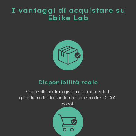
t
r
I vantaggi di acquistare su
a
Ebike Lab
l
e
m
o
t
o
r
e
a
m
o
Disponibilità reale
z
z
Grazie alla nostra logistica automatizzata ti
o
garantiamo lo stock in tempo reale di oltre 40.000
prodotti
e
-
M
T
B
E