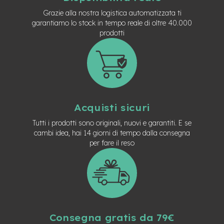
t
r
Grazie alla nostra logistica automatizzata ti
a
garantiamo lo stock in tempo reale di oltre 40.000
l
prodotti
e
m
o
t
o
r
e
Acquisti sicuri
a
m
Tutti i prodotti sono originali, nuovi e garantiti. E se
o
cambi idea, hai 14 giorni di tempo dalla consegna
z
per fare il reso
z
o
e
-
M
T
B
Consegna gratis da 79€
E