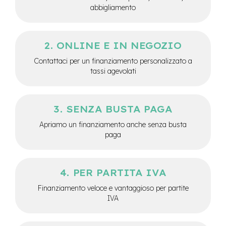
abbigliamento
e
-
C
i
ONLINE E IN NEGOZIO
t
y
Contattaci per un finanziamento personalizzato a
b
tassi agevolati
i
k
e
SENZA BUSTA PAGA
m
o
Apriamo un finanziamento anche senza busta
t
paga
o
r
e
a
PER PARTITA IVA
m
o
Finanziamento veloce e vantaggioso per partite
z
IVA
z
o