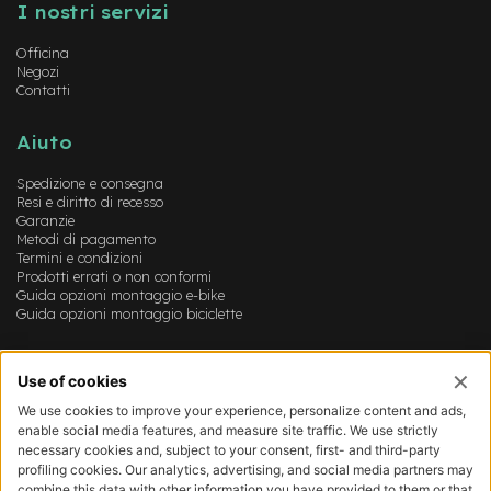
I nostri servizi
-
F
Officina
a
Negozi
t
Contatti
B
i
k
Aiuto
e
Spedizione e consegna
M
Resi e diritto di recesso
o
Garanzie
t
Metodi di pagamento
o
Termini e condizioni
r
Prodotti errati o non conformi
e
Guida opzioni montaggio e-bike
c
Guida opzioni montaggio biciclette
e
n
Account
t
r
Login
a
Registrazione
l
Il mio account
e
Lista dei desideri