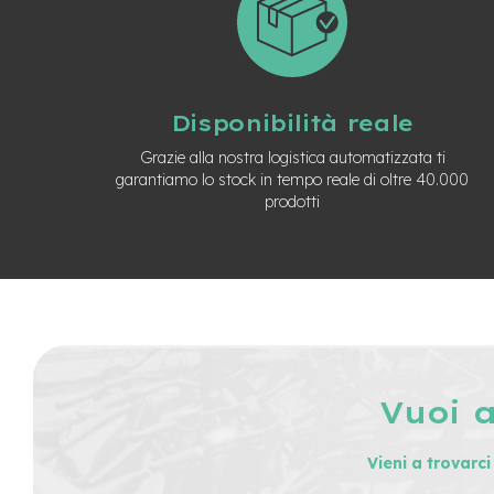
Usato
e-
Trekking
Usato
e-
Disponibilità reale
MTB
Usato
Grazie alla nostra logistica automatizzata ti
garantiamo lo stock in tempo reale di oltre 40.000
e-
prodotti
City
Bike
Usato
e-
Fat
Bike
Usato
Bici
Muscolari
Vuoi 
Usato
Bike
Vieni a trovarc
Bambino