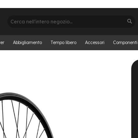
Cerca
Cer
er
Abbigliamento
Tempo libero
Accessori
Componenti