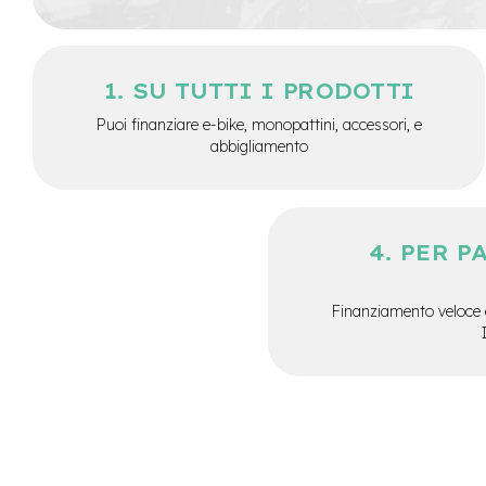
City
Bike
BMX
SU TUTTI I PRODOTTI
MTB
Puoi finanziare e-bike, monopattini, accessori, e
Mtb
abbigliamento
Full
Mtb
Front
Bici
PER P
pieghevoli
Bici
da
Finanziamento veloce 
corsa
Gravel
e-
Scooter
Accessori
Alimentatori
monopattino