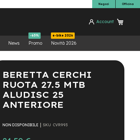
Negozi
Officina
Carrello
Account
ca
-65%
e-bike 2026
News
Promo
Novità 2026
BERETTA CERCHI
RUOTA 27.5 MTB
ALUDISC 25
ANTERIORE
SKU
CVR993
NON DISPONIBILE