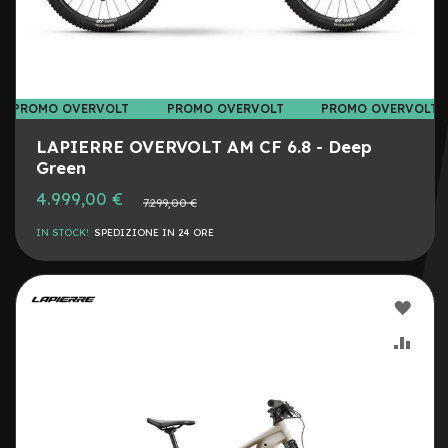
I
l
l
u
m
PROMO OVERVOLT
PROMO OVERVOLT
PROMO OVERVOLT
i
n
LAPIERRE OVERVOLT AM CF 6.8 - Deep
a
Green
z
i
4.999,00 €
Prezzo
7.299,00 €
o
normale
n
IN STOCK!
SPEDIZIONE IN 24 ORE
e
L
AGG
e
v
ALLA
AGG
e
f
LIST
AL
r
e
DESI
CON
n
o