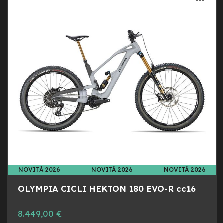
b
F
LIST
AL
r
o
DESI
CON
n
t
B
i
c
i
p
i
e
g
h
e
v
o
NOVITÀ 2026
NOVITÀ 2026
NOVITÀ 2026
l
i
OLYMPIA CICLI HEKTON 180 EVO-R cc16
B
i
8.449,00 €
c