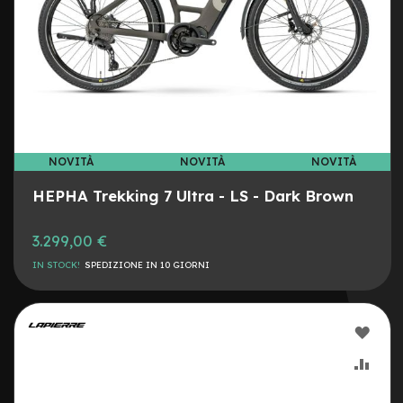
n
o
C
o
p
e
r
t
u
NOVITÀ
NOVITÀ
NOVITÀ
r
e
HEPHA Trekking 7 Ultra - LS - Dark Brown
8
3.299,00 €
C
o
IN STOCK!
SPEDIZIONE IN 10 GIORNI
p
e
r
t
AGG
u
r
ALLA
AGG
e
1
LIST
AL