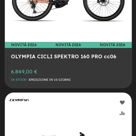
e
-
C
i
t
y
b
i
NOVITÀ 2026
NOVITÀ 2026
NOVITÀ 2026
k
e
OLYMPIA CICLI SPEKTRO 160 PRO cc06
m
6.849,00 €
o
t
IN STOCK!
SPEDIZIONE IN 10 GIORNI
o
r
e
a
AGG
m
o
ALLA
AGG
z
z
LIST
AL
o
DESI
CON