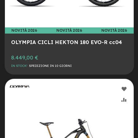
c
o
l
a
r
i
NOVITÀ 2026
NOVITÀ 2026
NOVITÀ 2026
U
s
OLYMPIA CICLI HEKTON 180 EVO-R cc04
a
t
o
8.449,00 €
IN STOCK!
SPEDIZIONE IN 10 GIORNI
Bike
B
a
AGG
m
b
ALLA
AGG
i
n
LIST
AL
o
DESI
CON
C
i
t