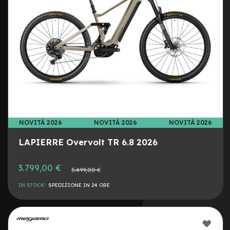
m
o
n
o
p
a
t
t
i
n
o
M
a
NOVITÀ 2026
NOVITÀ 2026
NOVITÀ 2026
n
u
LAPIERRE Overvolt TR 6.8 2026
b
r
3.799,00 €
i
Prezzo
5.499,00 €
normale
IN STOCK!
SPEDIZIONE IN 24 ORE
M
i
n
u
AGG
t