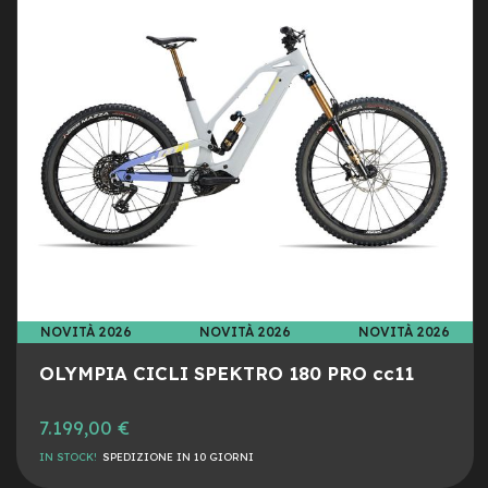
d
s
DESI
CON
U
s
a
t
o
e
-
T
r
e
k
k
i
NOVITÀ 2026
NOVITÀ 2026
NOVITÀ 2026
n
g
OLYMPIA CICLI SPEKTRO 180 PRO cc11
U
s
a
7.199,00 €
t
o
IN STOCK!
SPEDIZIONE IN 10 GIORNI