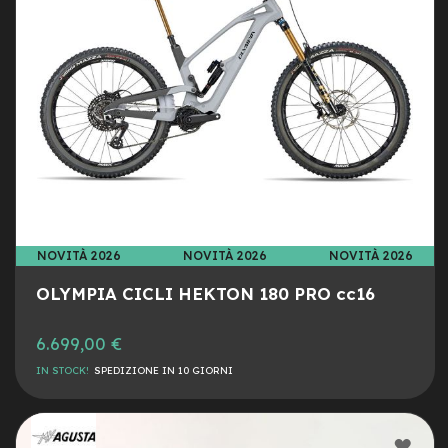
o
r
s
e
m
o
n
o
p
a
t
t
i
n
NOVITÀ 2026
NOVITÀ 2026
NOVITÀ 2026
o
OLYMPIA CICLI HEKTON 180 PRO cc16
C
a
m
6.699,00 €
e
IN STOCK!
SPEDIZIONE IN 10 GIORNI
r
e
d
'
AGG
A