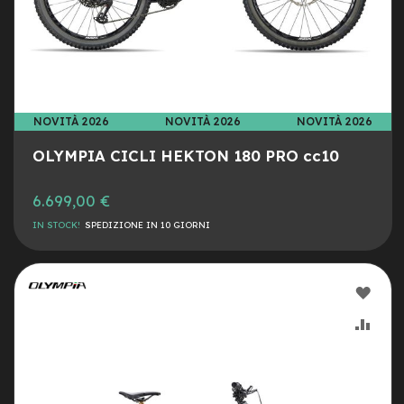
i
n
o
B
a
t
t
NOVITÀ 2026
NOVITÀ 2026
NOVITÀ 2026
e
r
OLYMPIA CICLI HEKTON 180 PRO cc10
i
e
6.699,00 €
m
o
IN STOCK!
SPEDIZIONE IN 10 GIORNI
n
o
p
a
AGG
t
t
ALLA
AGG
i
n
LIST
AL
o
DESI
CON
B