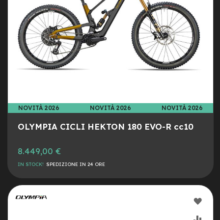
y
B
i
k
e
B
M
X
M
T
NOVITÀ 2026
NOVITÀ 2026
NOVITÀ 2026
B
OLYMPIA CICLI HEKTON 180 EVO-R cc10
M
t
b
8.449,00 €
F
IN STOCK!
SPEDIZIONE IN 24 ORE
u
l
l
AGG
M
t
ALLA
AGG