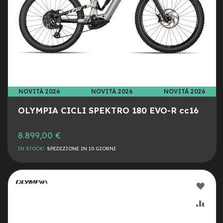
e
a
m
o
z
z
o
e
-
NOVITÀ 2026
NOVITÀ 2026
NOVITÀ 2026
B
i
OLYMPIA CICLI SPEKTRO 180 EVO-R cc16
k
e
C
8.899,00 €
a
IN STOCK!
SPEDIZIONE IN 10 GIORNI
r
g
o
AGG
e
-
ALLA
AGG
K
i
LIST
AL