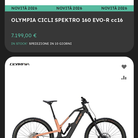
n
NOVITÀ 2026
NOVITÀ 2026
NOVITÀ 2026
d
u
OLYMPIA CICLI SPEKTRO 160 EVO-R cc16
r
o
7.199,00 €
e
-
IN STOCK!
SPEDIZIONE IN 10 GIORNI
U
r
b
a
AGG
n
ALLA
AGG
e
LIST
AL
-
T
DESI
CON
r
e
k
k
i
n
g