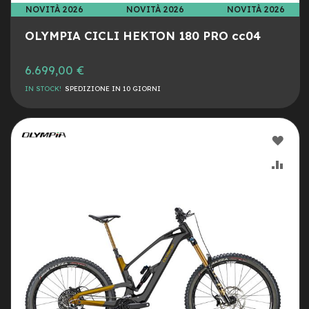
s
NOVITÀ 2026
NOVITÀ 2026
NOVITÀ 2026
o
r
OLYMPIA CICLI HEKTON 180 PRO cc04
i
A
6.699,00 €
l
i
IN STOCK!
SPEDIZIONE IN 10 GIORNI
m
e
n
AGG
t
a
ALLA
AGG
t
o
LIST
AL
r
i
DESI
CON
m
o
n
o
p
a
t
t