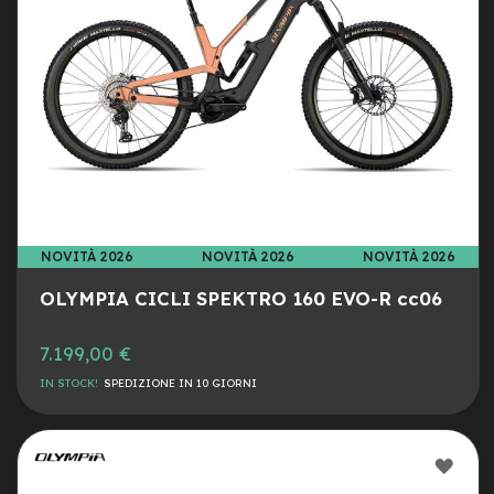
a
i
n
e
-
M
T
B
S
u
p
e
NOVITÀ 2026
NOVITÀ 2026
NOVITÀ 2026
r
l
OLYMPIA CICLI SPEKTRO 160 EVO-R cc06
i
g
7.199,00 €
h
t
IN STOCK!
SPEDIZIONE IN 10 GIORNI
e
-
M
AGG
T