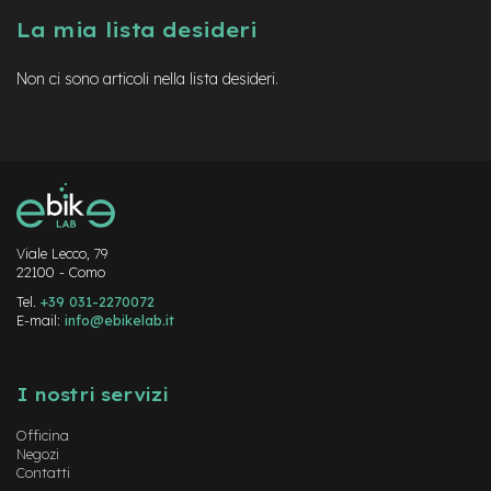
a
La mia lista desideri
i
n
Non ci sono articoli nella lista desideri.
e
-
M
T
B
S
u
p
e
Viale Lecco, 79
22100 - Como
r
l
Tel.
+39 031-2270072
i
E-mail:
info@ebikelab.it
g
h
Instagram
FaceBook
YouTube
t
I nostri servizi
e
-
Officina
M
Negozi
T
Contatti