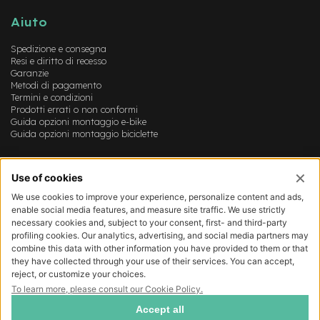
B
F
Aiuto
r
o
Spedizione e consegna
n
Resi e diritto di recesso
t
Garanzie
/
Metodi di pagamento
H
Termini e condizioni
a
Prodotti errati o non conformi
r
Guida opzioni montaggio e-bike
d
Guida opzioni montaggio biciclette
t
a
Account
i
l
Login
Registrazione
m
Il mio account
o
Lista dei desideri
t
o
r
e
c
e
n