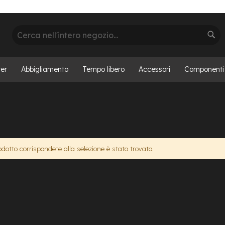
Cerca
Cer
er
Abbigliamento
Tempo libero
Accessori
Componenti
otto corrispondete alla selezione è stato trovato.