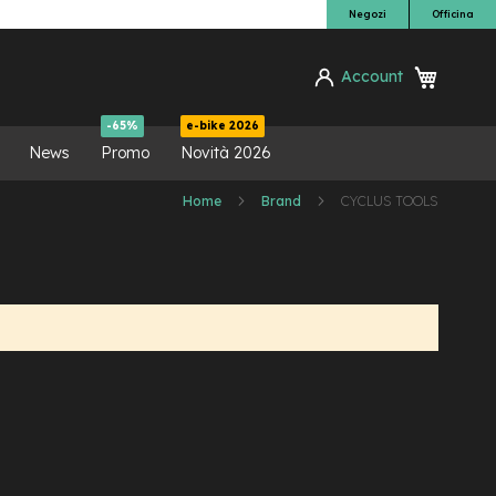
Negozi
Officina
Carrello
Account
ca
-65%
e-bike 2026
News
Promo
Novità 2026
Home
Brand
CYCLUS TOOLS