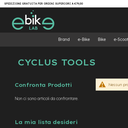
Salta
Brand
SPEDIZIONE GRATUITA PER ORDINI SUPERIORI A €79,00
al
e-
contenuto
Bike
e-
MTB
e-
Brand
e-Bike
Bike
e-Scoot
MTB
All
Mountain
CYCLUS TOOLS
e-
MTB
Super
light
Confronta Prodotti
Nessun prod
e-
MTB
Front/Hardtail
Non ci sono articoli da confrontare.
motore
centrale
motore
La mia lista desideri
a