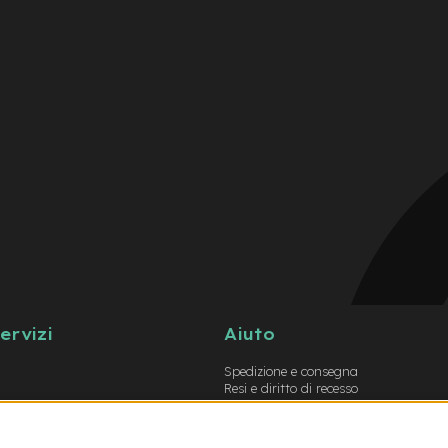
servizi
Aiuto
Spedizione e consegna
Resi e diritto di recesso
Garanzie
Metodi di pagamento
Termini e condizioni