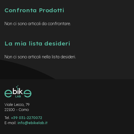
B
F
Confronta Prodotti
r
o
n
Non ci sono articoli da confrontare.
t
/
H
La mia lista desideri
a
r
d
Non ci sono articoli nella lista desideri.
t
a
i
l
m
o
t
o
Viale Lecco, 79
r
22100 - Como
e
Tel.
+39 031-2270072
c
E-mail:
info@ebikelab.it
e
n
Instagram
FaceBook
YouTube