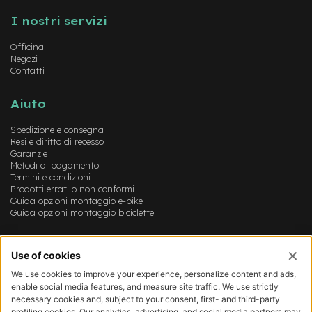
t
r
I nostri servizi
a
l
Officina
e
Negozi
Contatti
m
o
Aiuto
t
o
Spedizione e consegna
r
Resi e diritto di recesso
e
Garanzie
a
Metodi di pagamento
m
Termini e condizioni
o
Prodotti errati o non conformi
z
Guida opzioni montaggio e-bike
z
Guida opzioni montaggio biciclette
o
e
Account
-
M
Login
T
Registrazione
B
Il mio account
E
Lista dei desideri