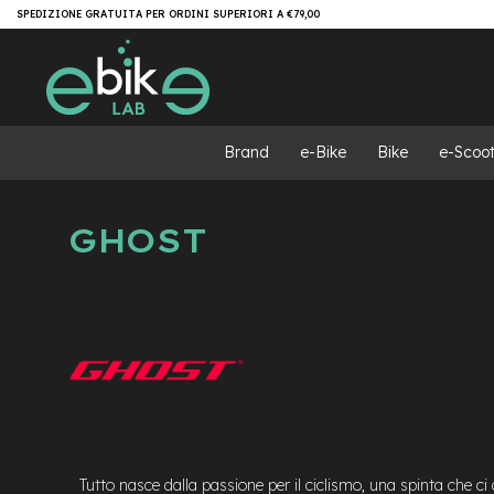
Salta
Brand
SPEDIZIONE GRATUITA PER ORDINI SUPERIORI A €79,00
al
e-
contenuto
Bike
e-
MTB
e-
Brand
e-Bike
Bike
e-Scoot
MTB
All
Mountain
GHOST
e-
MTB
Super
light
e-
MTB
Front/Hardtail
motore
centrale
motore
a
Tutto nasce dalla passione per il ciclismo, una spinta che c