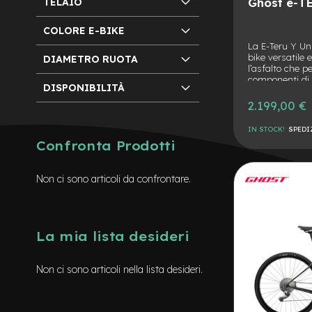
Ghost e-TE
TELAIO
Batterie
COLORE E-BIKE
monopattino
La E-Teru Y Un
Borse
bike versatile 
DIAMETRO RUOTA
l’asfalto che pe
monopattino
componenti di 
DISPONIBILITÀ
Camere
Suntour e al 
d'Aria
2.199,00 €
P
n
monopattino
IN STOCK!
SPEDI
Camere
Confronta Prodotti
d'aria
AGGIUNGI
8
ALLA
AGGIUNGI
Non ci sono articoli da confrontare.
Camere
d'aria
LISTA
AL
10
DESIDERI
CONFRONTO
Cavi
La mia lista desideri
e
Guaine
Non ci sono articoli nella lista desideri.
Coperture
monopattino
Coperture