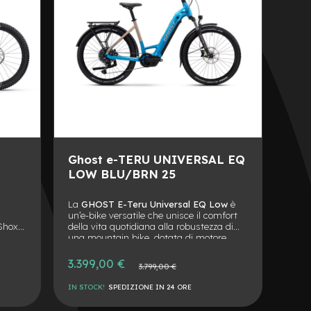
Ghost e-TERU UNIVERSAL EQ
LOW BLU/BRN 25
La
GHOST E-Teru Universal EQ Low
è
n
un’e-bike versatile che unisce il comfort
kShox
della vita quotidiana alla robustezza di
una mountain bike, dotata di motore
ia da
Bosch Performance CX
, batteria potente
e accessori pratici come portapacchi e
3.399,00 €
Prezzo
3.799,00 €
fanali.
normale
IN STOCK!
SPEDIZIONE IN 24 ORE