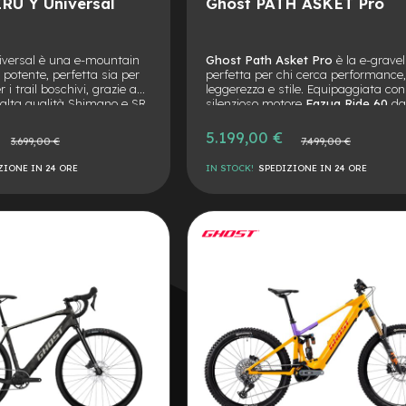
RU Y Universal
Ghost PATH ASKET Pro
iversal è una e-mountain
Ghost Path Asket Pro
è la e-gravel
e potente, perfetta sia per
perfetta per chi cerca performance
r i trail boschivi, grazie a
leggerezza e stile. Equipaggiata con 
alta qualità Shimano e SR
silenzioso motore
Fazua Ride 60
da
motore Yamaha.
Nm e batteria integrata da 430 Wh,
un'assistenza naturale e fluida, se
5.199,00 €
rezzo
Prezzo
3.699,00 €
7.499,00 €
rinunciare al look di una bici da cic
ormale
normale
tradizionale. Telaio in carbonio, regg
ZIONE IN 24 ORE
IN STOCK!
SPEDIZIONE IN 24 ORE
telescopico e componenti di alto live
completano una bici pronta per
AGGIUNGI
l'avventura e la città.
ALLA
AGGIUNGI
LISTA
AL
DESIDERI
CONFRONTO