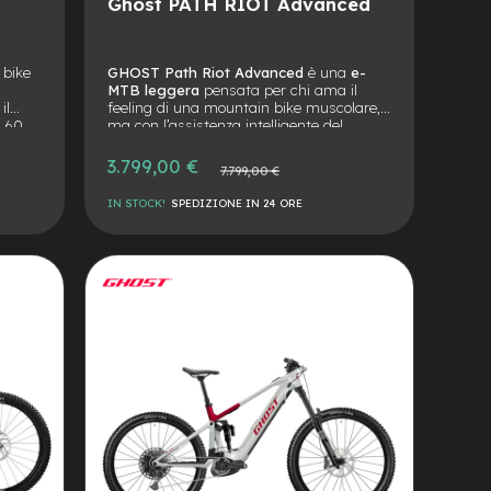
Ghost PATH RIOT Advanced
 bike
GHOST Path Riot Advanced
è una
e-
,
MTB leggera
pensata per chi ama il
il
feeling di una mountain bike muscolare,
 60
ma con l’assistenza intelligente del
 offre
motore Fazua Ride 60
. Con un
telaio full
nza
carbon
, sospensioni FOX da 160/140 mm
3.799,00 €
Prezzo
7.799,00 €
locross
e batteria da 480 Wh, questa bici offre
normale
isella
agilità, controllo e divertimento
su ogni
IN STOCK!
SPEDIZIONE IN 24 ORE
llo
trail.
AGGIUNGI
ALLA
AGGIUNGI
LISTA
AL
DESIDERI
CONFRONTO