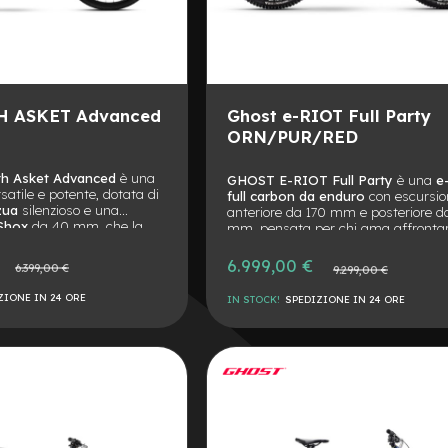
H ASKET Advanced
Ghost e-RIOT Full Party
ORN/PUR/RED
h Asket Advanced
è una
GHOST E-RIOT Full Party
è una
e
satile e potente, dotata di
full carbon da enduro
con escursio
zua
silenzioso e una
anteriore da 170 mm e posteriore d
 Shox
da 40 mm, che la
mm, pensata per chi ama affrontar
er spostamenti quotidiani e
trail più tecnici. Spinta dal potente
i strada.
motore Bosch Performance CX da
6.999,00 €
Prezzo
Prezzo
6.399,00 €
9.299,00 €
Nm
e da una
batteria Bosch InTu
normale
normale
800 Wh
, offre potenza, autonomia 
ZIONE IN 24 ORE
IN STOCK!
SPEDIZIONE IN 24 ORE
divertimento senza limiti. Sospensio
FOX, pneumatici tubeless e struttu
AGGIUNGI
robusta rendono questa bici la
compagna ideale per trail impegnat
ALLA
AGGIUNGI
bike park.
LISTA
AL
DESIDERI
CONFRONTO