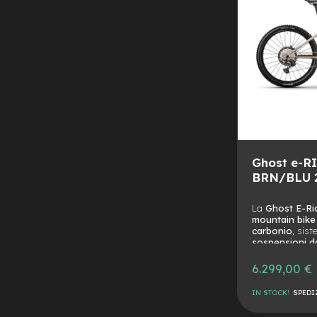
Manubri
Minuterie
Metalliche
Pastiglie
monopattino
Parafanghi,
Parti
in
Plastica
e
Ghost e-R
Gomma
BRN/BLU 
Ricambi
elettrici
La
Ghost E-Ri
monopattini
mountain bike
Acceleratori
carbonio
, sis
sospensioni d
Blocco
Bosch Perfor
motore
Prestazioni, co
6.299,00 €
P
affrontare ogn
n
Dashboard
compromessi.
IN STOCK!
SPEDI
Mozzi