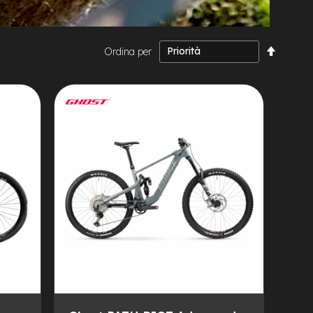
Impost
Ordina per
la
direzio
decresc