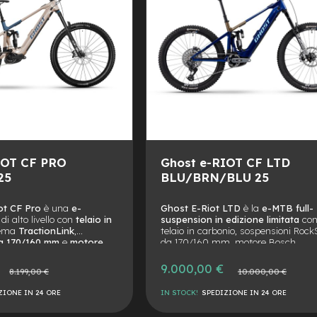
IOT CF PRO
Ghost e-RIOT CF LTD
25
BLU/BRN/BLU 25
ot CF Pro
è una
e-
Ghost E-Riot LTD
è la
e-MTB full-
di alto livello con
telaio in
suspension in edizione limitata
co
tema
TractionLink
,
telaio in carbonio, sospensioni Roc
a 170/160 mm
e
motore
da 170/160 mm, motore Bosch
mance CX
da 85Nm.
Performance CX da 85 Nm e batter
ntrollo e trazione per
800 Wh. Agile grazie al set mullet
9.000,00 €
rezzo
Prezzo
8.199,00 €
10.000,00 €
i percorso senza
(29"/27,5") e vincitrice del
Design &
ormale
normale
Innovation Award 2025
.
ZIONE IN 24 ORE
IN STOCK!
SPEDIZIONE IN 24 ORE