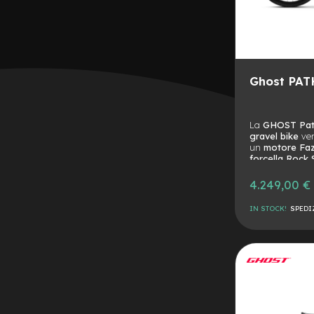
8
Coperture
10
Coperture
rigide
Ghost PAT
8
Coperture
La
GHOST Pat
rigide
gravel bike
ver
10
un
motore Fa
forcella Rock
Coperture
rende ideale p
varie
avventure fuor
4.249,00 €
misure
IN STOCK!
SPEDI
Dischi
monopattino
AGGIUNGI
Illuminazione
ALLA
AGGIUNGI
Leve
freno
LISTA
AL
monopattino
DESIDERI
CONFRONTO