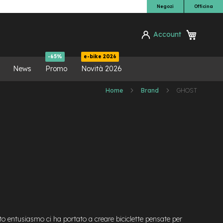
Negozi
Officina
Carrello
Account
ca
-65%
e-bike 2026
News
Promo
Novità 2026
Home
Brand
GHOST
sto entusiasmo ci ha portato a creare biciclette pensate per