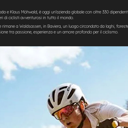
woda e Klaus Möhwald, è oggi un’azienda globale con oltre 330 dipendent
i di ciclisti avventurosi in tutto il mondo.
e rimane a Waldsassen, in Baviera, un luogo circondato da laghi, foreste 
one tra passione, esperienza e un amore profondo per il ciclismo.