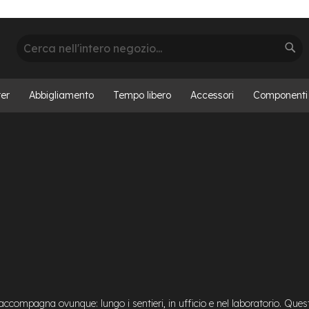
Cerca
Cer
er
Abbigliamento
Tempo libero
Accessori
Componenti
i accompagna ovunque: lungo i sentieri, in ufficio e nel laboratorio. Que