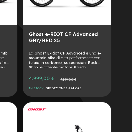
Ghost e-RIOT CF Advanced
GRY/RED 25
-mtb
La
Ghost E-Riot CF Advanced
è una
e-
ne
mountain bike
di alta performance con
a 160
telaio in carbonio
,
sospensioni Rock
e i
Shox
, e potente
motore Bosch
Performance CX
. Con
forcella da 170
 85
mm
e
ammortizzatore da 160 mm
, è
4.999,00 €
Prezzo
7.199,00 €
be da
pronta a dominare ogni trail.
normale
e
IN STOCK!
SPEDIZIONE IN 24 ORE
ni
ra
AGGIUNGI
ivi e
ALLA
AGGIUNGI
LISTA
AL
DESIDERI
CONFRONTO