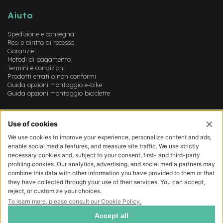
B
F
Aiuto
r
o
Spedizione e consegna
n
Resi e diritto di recesso
t
Garanzie
/
Metodi di pagamento
H
Termini e condizioni
a
Prodotti errati o non conformi
r
Guida opzioni montaggio e-bike
d
Guida opzioni montaggio biciclette
t
a
Account
i
l
Login
Registrazione
m
Il mio account
o
Lista dei desideri
t
o
r
e
c
e
n