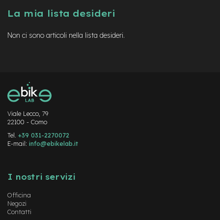
a
La mia lista desideri
i
n
Non ci sono articoli nella lista desideri.
e
-
M
T
B
S
u
p
e
Viale Lecco, 79
22100 - Como
r
l
Tel.
+39 031-2270072
i
E-mail:
info@ebikelab.it
g
h
Instagram
FaceBook
YouTube
t
I nostri servizi
e
-
Officina
M
Negozi
T
Contatti