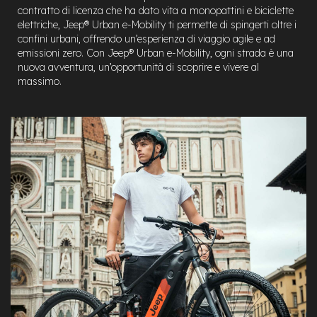
a
contratto di licenza che ha dato vita a monopattini e biciclette
i
elettriche, Jeep® Urban e-Mobility ti permette di spingerti oltre i
n
confini urbani, offrendo un’esperienza di viaggio agile e ad
emissioni zero. Con Jeep® Urban e-Mobility, ogni strada è una
e
nuova avventura, un’opportunità di scoprire e vivere al
-
massimo.
M
T
B
S
u
p
e
r
l
i
g
h
t
e
-
M
T