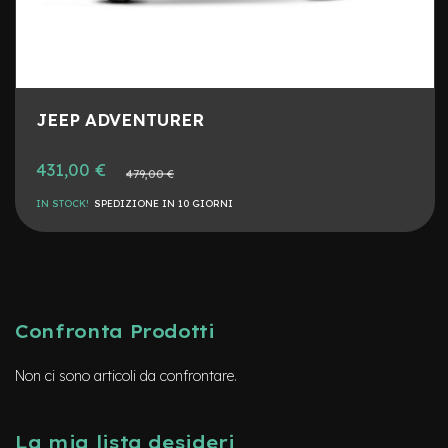
d
s
U
s
a
t
JEEP ADVENTURER
o
e
Prezzo
431,00 €
Prezzo
479,00 €
speciale
-
normale
T
IN STOCK!
SPEDIZIONE IN 10 GIORNI
r
e
k
k
i
n
g
Confronta Prodotti
U
s
Non ci sono articoli da confrontare.
a
t
o
La mia lista desideri