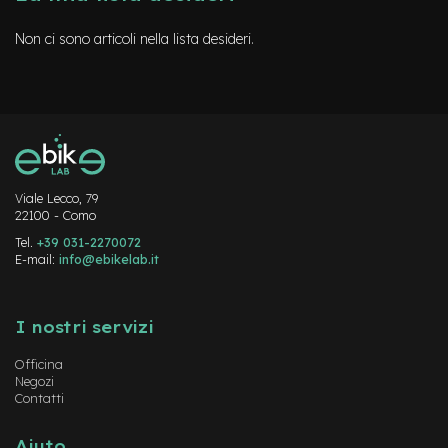
e
-
Non ci sono articoli nella lista desideri.
M
T
B
U
s
a
t
o
Viale Lecco, 79
e
22100 - Como
-
Tel.
+39 031-2270072
C
E-mail:
info@ebikelab.it
i
t
Instagram
FaceBook
YouTube
y
B
I nostri servizi
i
k
Officina
e
Negozi
U
Contatti
s
a
t
Aiuto