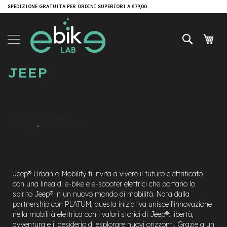
Salta
SPEDIZIONE GRATUITA PER ORDINI SUPERIORI A €79,00
Brand
al
contenuto
e-
Cerca
Carr
Bike
e
JEEP
-
M
T
B
e
-
M
T
B
A
l
Jeep® Urban e-Mobility ti invita a vivere il futuro elettrificato
l
con una linea di e-bike e e-scooter elettrici che portano lo
M
spirito Jeep® in un nuovo mondo di mobilità. Nata dalla
o
partnership con PLATUM, questa iniziativa unisce l’innovazione
u
nella mobilità elettrica con i valori storici di Jeep®: libertà,
n
avventura e il desiderio di esplorare nuovi orizzonti. Grazie a un
t