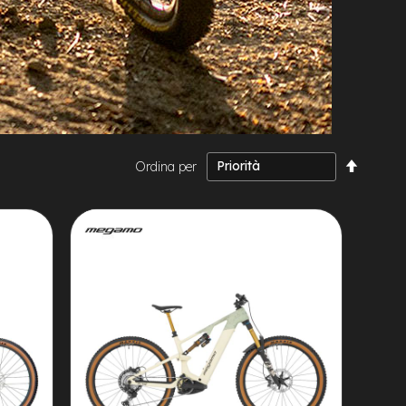
Impost
Ordina per
la
direzio
decresc