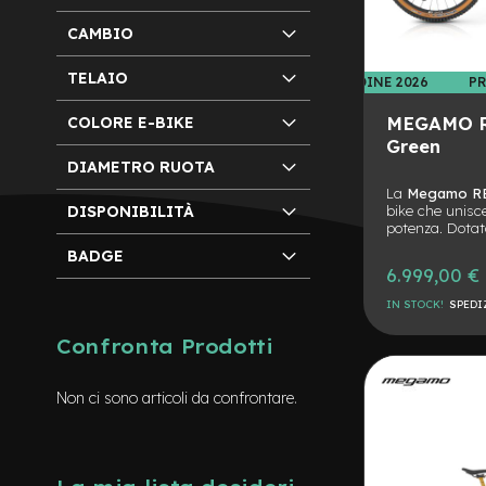
Batterie
CAMBIO
monopattino
TELAIO
PREORDINE 2026
PR
Borse
monopattino
MEGAMO R
COLORE E-BIKE
Camere
Green
d'Aria
DIAMETRO RUOTA
monopattino
La
Megamo RE
Camere
bike che unisce
DISPONIBILITÀ
d'aria
potenza. Dotat
M1
da 120 Nm 
8
BADGE
Boost, telaio 
6.999,00 €
componenti to
Camere
Fox 36 Facto
d'aria
IN STOCK!
SPEDI
Shimano XT a 
10
agilità, effici
AGGIUNGI
Confronta Prodotti
su ogni terreno
Cavi
Avinox e i com
e
ALLA
AGGIUNGI
l’esperienza di 
Non ci sono articoli da confrontare.
Guaine
totalmente per
LISTA
AL
Coperture
CONSEGNA 
monopattino
DESIDERI
CONFRONTO
Coperture