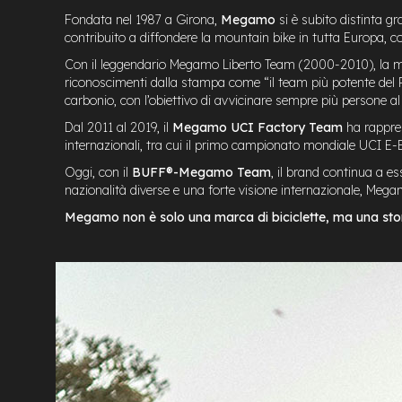
mozzo
Fondata nel 1987 a Girona,
Megamo
si è subito distinta gr
e-
contribuito a diffondere la mountain bike in tutta Europa, 
MTB
Enduro
Con il leggendario
Megamo Liberto Team
(2000-2010), la m
riconoscimenti dalla stampa come “il team più potente del 
e-
carbonio, con l’obiettivo di avvicinare sempre più persone al
Urban
e-
Dal 2011 al 2019, il
Megamo UCI Factory Team
ha rappres
Trekking
internazionali, tra cui il primo campionato mondiale UCI E-B
e-
Oggi, con il
BUFF®-Megamo Team
, il brand continua a e
City
nazionalità diverse e una forte visione internazionale, Megam
bike
Megamo non è solo una marca di biciclette, ma una stori
motore
a
mozzo
Motore
centrale
e-
Gravel
e-
Fat