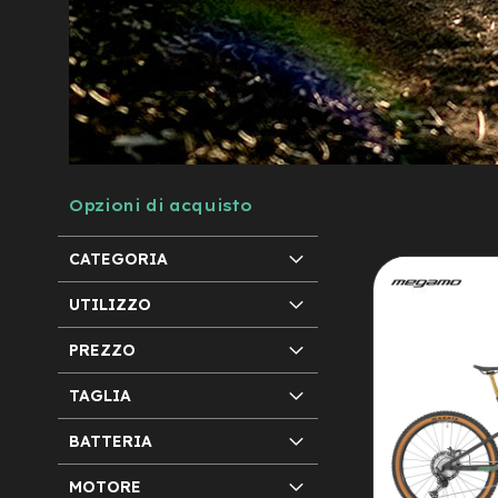
City
Bike
BMX
MTB
Mtb
Full
Mtb
Opzioni di acquisto
Front
Bici
CATEGORIA
pieghevoli
Bici
UTILIZZO
da
corsa
PREZZO
Gravel
TAGLIA
e-
Scooter
BATTERIA
Accessori
Alimentatori
MOTORE
monopattino