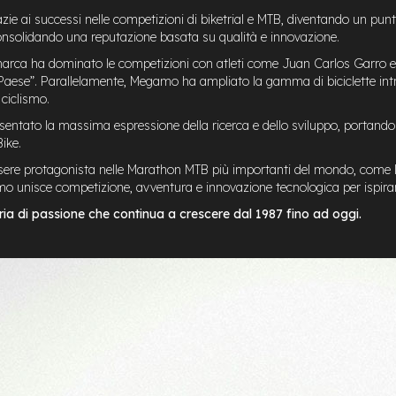
azie ai successi nelle competizioni di biketrial e MTB, diventando un punt
consolidando una reputazione basata su qualità e innovazione.
arca ha dominato le competizioni con atleti come Juan Carlos Garro e
Paese”. Parallelamente, Megamo ha ampliato la gamma di biciclette int
 ciclismo.
entato la massima espressione della ricerca e dello sviluppo, portando 
ike.
ssere protagonista nelle Marathon MTB più importanti del mondo, come la
o unisce competizione, avventura e innovazione tecnologica per ispirare ci
a di passione che continua a crescere dal 1987 fino ad oggi.