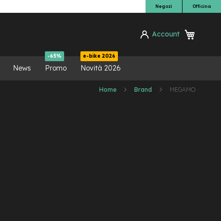
Negozi
Officina
Carrello
Account
ca
-65%
e-bike 2026
News
Promo
Novità 2026
Home
Brand
MEGAMO