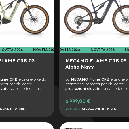
NOVITÀ 2026
NOVITÀ 2026
NOVITÀ 2026
NOVITÀ 2026
N
LAME CRB 03 -
MEGAMO FLAME CRB 05 
Alpha Navy
lame CRB
è una e-bike da
La
MEGAMO Flame CRB
è una e-bi
ata per chi cerca
montagna pensata per chi cerca
evate
su salite tecniche,
prestazioni elevate
su salite tecnic
e sentieri sconnessi. Il
discese veloci e sentieri sconnessi. I
tto è l’integrazione tra un
cuore del progetto è l’integrazione t
6.999,00 €
onio
leggero e rigido e il
telaio in carbonio
leggero e rigido e 
 Performance Line CX
,
potente
Bosch Performance Line 
ZIONE IN 24 ORE
IN STOCK!
SPEDIZIONE IN 24 ORE
nza fluida e immediata in
per un’assistenza fluida e immediat
.
ogni situazione.
AGGIUNGI
n altro punto forte: la
L’autonomia è un altro punto forte: 
Tube da 800 Wh
può
batteria
PowerTube da 800 Wh
pu
ALLA
AGGIUNGI