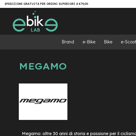
Salta
Brand
SPEDIZIONE GRATUITA PER ORDINI SUPERIORI A €79,00
al
e-
contenuto
Bike
e-
MTB
e-
Brand
e-Bike
Bike
e-Scoot
MTB
All
Mountain
MEGAMO
e-
MTB
Super
light
e-
MTB
Front/Hardtail
motore
centrale
motore
a
Megamo: oltre 30 anni di storia e passione per il ciclism