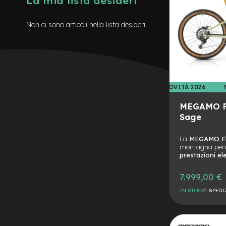
La mia lista desideri
8
Coperture
Non ci sono articoli nella lista desideri.
10
Coperture
rigide
8
Coperture
NOVITÀ 2026
rigide
10
MEGAMO F
Sage
Coperture
varie
misure
La
MEGAMO F
montagna pens
Dischi
prestazioni el
monopattino
discese veloci 
cuore del proge
7.999,00 €
Illuminazione
telaio in carb
potente
Bosch
IN STOCK!
SPEDI
Leve
per un’assiste
freno
ogni situazione
AGGIUNGI
monopattino
L’autonomia è u
batteria
Power
ALLA
AGGIUNGI