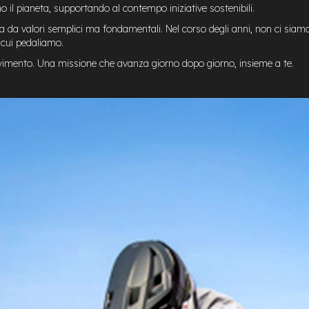
o il pianeta, supportando al contempo iniziative sostenibili.
 da valori semplici ma fondamentali. Nel corso degli anni, non ci siamo
n cui pedaliamo.
vimento. Una missione che avanza giorno dopo giorno, insieme a te.