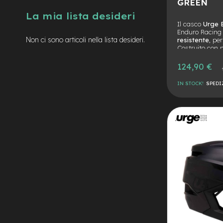
GREEN
Batterie
La mia lista desideri
Il casco
Urge 
monopattino
Enduro Racin
Borse
Non ci sono articoli nella lista desideri.
resistente
, pe
Costruito con ma
monopattino
massima prote
Camere
124,90 €
Pre
d'Aria
nor
monopattino
IN STOCK!
SPEDI
Camere
AGGIUNGI
d'aria
8
ALLA
AGGIUNGI
Camere
LISTA
AL
d'aria
10
DESIDERI
CONFRONTO
Cavi
e
Guaine
Coperture
monopattino
Coperture