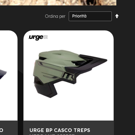
Impost
Ordina per
la
direzio
decresc
RO
URGE BP CASCO TREPS