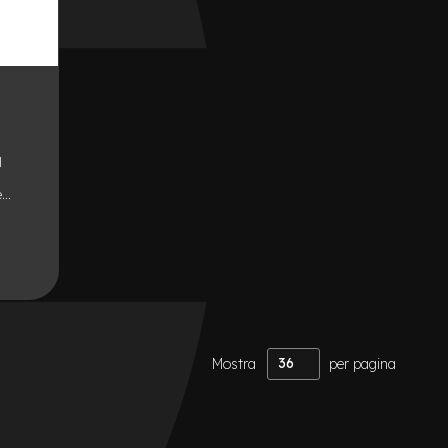
l
e
nologia
,
Mostra
per pagina