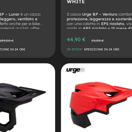
WHITE
BP – Lunar
è un casco
Il casco
Urge BP – Venturo
combi
g
leggero, ventilato e
protezione, leggerezza e sostenibi
rfetto anche per e-bike.
con una calotta in
EPS riciclato
, vi
teriali riciclati, offre
rigida in
ABS riciclato
e
15 prese d’
zione e comfort
.
per la massima ventilazione.
44,90 €
zzo
Prezzo
189,00 €
59,00 €
male
normale
ZIONE IN 24 ORE
IN STOCK!
SPEDIZIONE IN 24 ORE
AGGIUNGI
ALLA
AGGIUNGI
LISTA
AL
DESIDERI
CONFRONTO