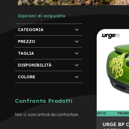
City
Bike
Opzioni di acquisto
BMX
MTB
CATEGORIA
Mtb
Full
PREZZO
Mtb
TAGLIA
Front
Bici
DISPONIBILITÀ
pieghevoli
COLORE
Bici
da
corsa
Gravel
Confronta Prodotti
e-
Scooter
PROMO ABBIGLIAMENTO
PROM
Non ci sono articoli da confrontare.
Accessori
Alimentatori
URGE BP 
monopattino