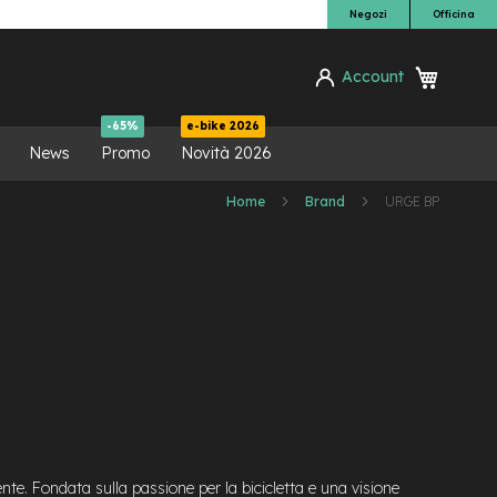
Negozi
Officina
Carrello
Account
ca
-65%
e-bike 2026
News
Promo
Novità 2026
Home
Brand
URGE BP
ente. Fondata sulla passione per la bicicletta e una visione