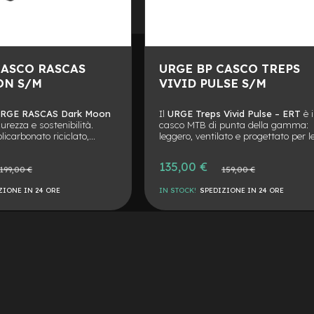
CASCO RASCAS
URGE BP CASCO TREPS
ON S/M
VIVID PULSE S/M
RGE RASCAS Dark Moon
Il
URGE Treps Vivid Pulse – ERT
è i
curezza e sostenibilità.
casco MTB di punta della gamma:
olicarbonato riciclato,
leggero, ventilato e progettato per l
nologia
ERT®
per ridurre
uscite più intense. Realizzato con
 impatti e la chiusura
materiali sostenibili e dotato di tec
Prezzo
135,00 €
zzo
Prezzo
lock®
per un fissaggio
ERT®
per ridurre l’energia d’impatto
199,00 €
159,00 €
speciale
male
normale
o. Le ampie prese d’aria
sistema di chiusura
Fidlock®
e
ZIONE IN 24 ORE
IN STOCK!
SPEDIZIONE IN 24 ORE
testa fresca, mentre la
imbottiture in fibra di bambù, offre
riale riciclato con sistema
sicurezza avanzata e comfort
nta la sicurezza in caso
AGGIUNGI
eccezionale. Prestazioni top, stile
etto per chi cerca
aggressivo e massima attenzione
mfort e un design moderno
all’ambiente.
ALLA
AGGIUNGI
 MTB.
LISTA
AL
DESIDERI
CONFRONTO