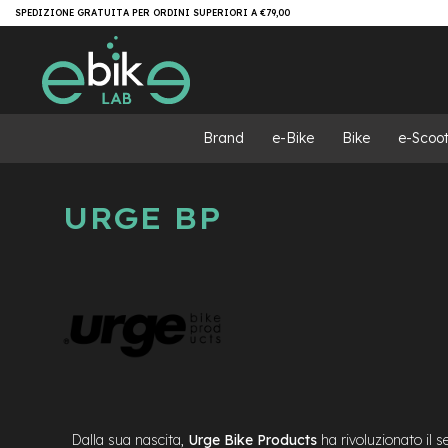
Salta
Brand
SPEDIZIONE GRATUITA PER ORDINI SUPERIORI A €79,00
al
e-
contenuto
Bike
e-
MTB
e-
Brand
e-Bike
Bike
e-Scoot
MTB
All
Mountain
URGE BP
e-
MTB
Super
light
e-
MTB
Front/Hardtail
motore
centrale
motore
a
Dalla sua nascita,
Urge Bike Products
ha rivoluzionato il s