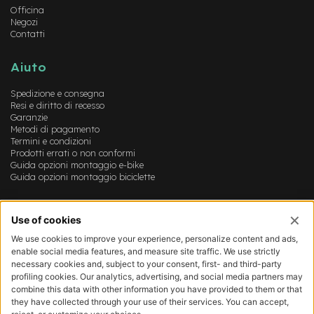
-
Officina
F
Negozi
Contatti
a
t
B
Aiuto
i
k
Spedizione e consegna
e
Resi e diritto di recesso
Garanzie
M
Metodi di pagamento
o
Termini e condizioni
t
Prodotti errati o non conformi
o
Guida opzioni montaggio e-bike
r
Guida opzioni montaggio biciclette
e
c
Account
e
n
Login
t
Registrazione
r
Il mio account
a
Lista dei desideri
l
e