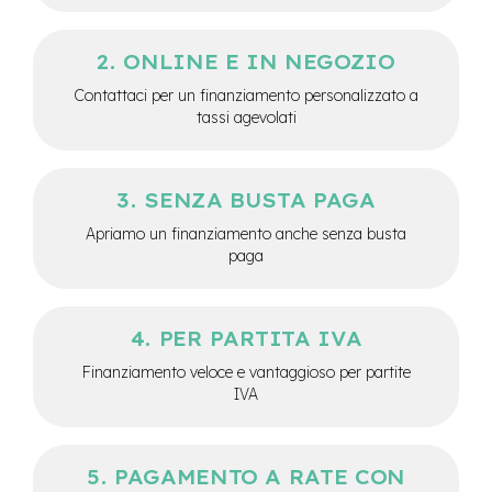
e
-
ONLINE E IN NEGOZIO
C
i
Contattaci per un finanziamento personalizzato a
t
tassi agevolati
y
b
i
k
SENZA BUSTA PAGA
e
Apriamo un finanziamento anche senza busta
m
paga
o
t
o
r
PER PARTITA IVA
e
a
Finanziamento veloce e vantaggioso per partite
m
IVA
o
z
z
o
PAGAMENTO A RATE CON