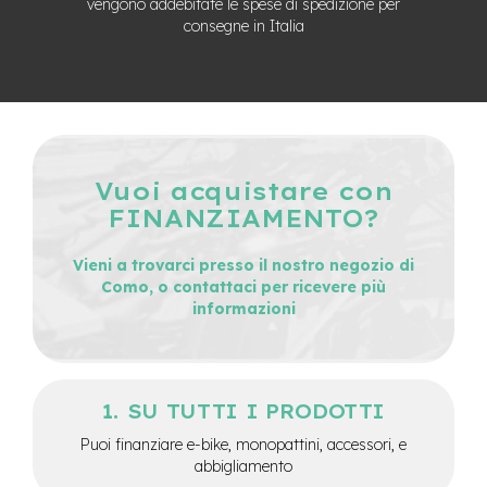
vengono addebitate le spese di spedizione per
n
consegne in Italia
d
u
r
o
e
-
U
Vuoi acquistare con
r
b
FINANZIAMENTO?
a
n
Vieni a trovarci presso il nostro negozio di
Como, o contattaci per ricevere più
e
informazioni
-
T
r
e
k
SU TUTTI I PRODOTTI
k
i
Puoi finanziare e-bike, monopattini, accessori, e
n
abbigliamento
g