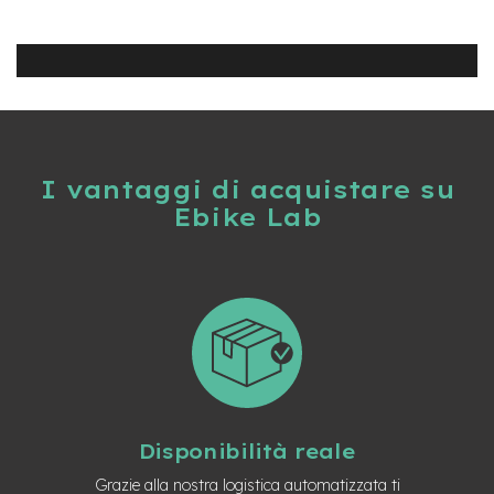
B
F
r
o
n
t
/
H
a
r
I vantaggi di acquistare su
d
Ebike Lab
t
a
i
l
m
o
t
o
r
e
c
Disponibilità reale
e
n
Grazie alla nostra logistica automatizzata ti