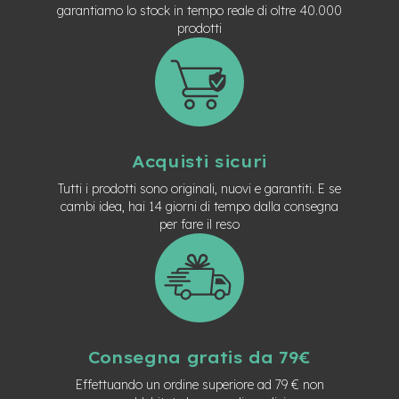
t
garantiamo lo stock in tempo reale di oltre 40.000
r
prodotti
a
l
e
m
o
t
o
Acquisti sicuri
r
e
Tutti i prodotti sono originali, nuovi e garantiti. E se
a
cambi idea, hai 14 giorni di tempo dalla consegna
m
per fare il reso
o
z
z
o
e
-
M
Consegna gratis da 79€
T
B
Effettuando un ordine superiore ad 79 € non
E