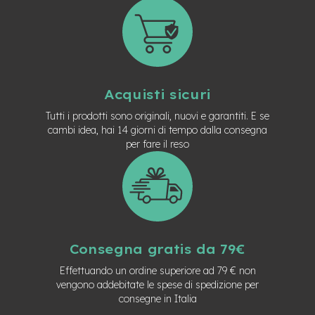
t
r
a
l
e
m
Acquisti sicuri
o
t
Tutti i prodotti sono originali, nuovi e garantiti. E se
o
cambi idea, hai 14 giorni di tempo dalla consegna
r
per fare il reso
e
a
m
o
z
z
o
Consegna gratis da 79€
e
-
Effettuando un ordine superiore ad 79 € non
M
vengono addebitate le spese di spedizione per
T
B
consegne in Italia
E