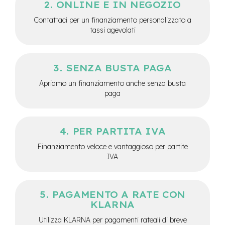
ONLINE E IN NEGOZIO
e
-
Contattaci per un finanziamento personalizzato a
C
tassi agevolati
i
t
y
b
SENZA BUSTA PAGA
i
k
Apriamo un finanziamento anche senza busta
e
paga
m
o
t
PER PARTITA IVA
o
Finanziamento veloce e vantaggioso per partite
r
e
IVA
a
m
o
z
PAGAMENTO A RATE CON
z
KLARNA
o
Utilizza KLARNA per pagamenti rateali di breve