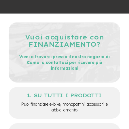
n
d
u
r
o
e
Vuoi acquistare con
-
FINANZIAMENTO?
U
r
b
Vieni a trovarci presso il nostro negozio di
a
Como, o contattaci per ricevere più
n
informazioni
e
-
T
r
SU TUTTI I PRODOTTI
e
k
Puoi finanziare e-bike, monopattini, accessori, e
k
abbigliamento
i
n
g