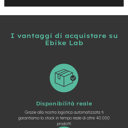
B
F
r
o
n
t
/
I vantaggi di acquistare su
H
Ebike Lab
a
r
d
t
a
i
l
m
o
t
o
Disponibilità reale
r
e
Grazie alla nostra logistica automatizzata ti
c
garantiamo lo stock in tempo reale di oltre 40.000
e
prodotti
n