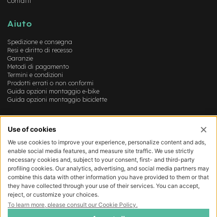
Contatti
-
F
Aiuto
a
t
B
Spedizione e consegna
i
Resi e diritto di recesso
Garanzie
k
Metodi di pagamento
e
Termini e condizioni
Prodotti errati o non conformi
M
Guida opzioni montaggio e-bike
o
Guida opzioni montaggio biciclette
t
o
r
Account
e
c
Login
e
Registrazione
n
Il mio account
t
Lista dei desideri
r
a
l
e